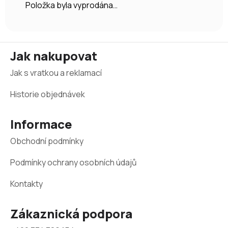
Položka byla vyprodána…
Z
Jak nakupovat
á
Jak s vratkou a reklamací
p
a
Historie objednávek
t
Informace
í
Obchodní podmínky
Podmínky ochrany osobních údajů
Kontakty
Zákaznická podpora