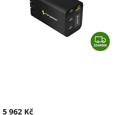
Z
ZDARMA
D
A
R
M
A
5 962 Kč