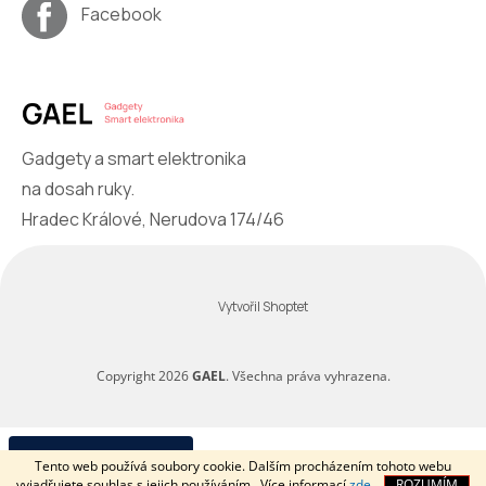
Facebook
Gadgety a smart elektronika
na dosah ruky.
Hradec Králové, Nerudova 174/46
Vytvořil Shoptet
Copyright 2026
GAEL
. Všechna práva vyhrazena.
Odstoupit od smlouvy
Tento web používá soubory cookie. Dalším procházením tohoto webu
vyjadřujete souhlas s jejich používáním.. Více informací
zde
.
ROZUMÍM