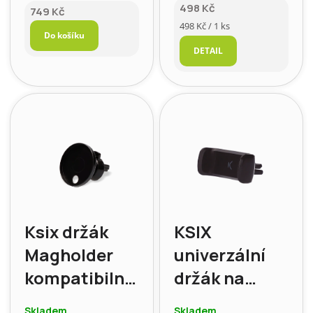
ventilace
498 Kč
749 Kč
Měrná
498 Kč / 1 ks
Do košíku
cena:
DETAIL
Ksix držák
KSIX
Magholder
univerzální
kompatibilní
držák na
s Magsafe, do
telefon do
Skladem
Skladem