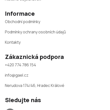
k
y
t
v
Informace
í
ý
p
Obchodní podmínky
i
s
Podmínky ochrany osobních údajů
u
Kontakty
Zákaznická podpora
+420 774 786 154
info@gael.cz
Nerudova 174/46, Hradec Králové
Sledujte nás