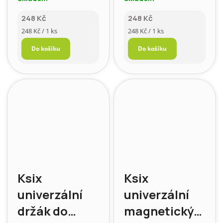
ventilace
auta, pro
248 Kč
248 Kč
mřížku
Měrná
Měrná
248 Kč / 1 ks
248 Kč / 1 ks
ventilace, s
cena:
cena:
Do košíku
Do košíku
klipovým
uchycením,
černý
Ksix
Ksix
univerzální
univerzální
držák do
magnetický