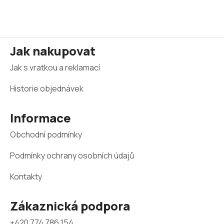
v
a
á
c
n
í
í
p
Z
r
Jak nakupovat
v
á
k
Jak s vratkou a reklamací
p
y
v
a
Historie objednávek
ý
p
t
i
Informace
í
s
u
Obchodní podmínky
Podmínky ochrany osobních údajů
Kontakty
Zákaznická podpora
+420 774 786 154