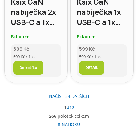
Ksix GaN
Ksix GaN
nabíječka 2x
nabíječka 1x
USB-C a 1x
USB-C a 1x
USB-A, 65W,
USB-A, 45W,
Skladem
Skladem
PD, PPS
PD, PPS
699 Kč
599 Kč
Měrná
Měrná
699 Kč / 1 ks
599 Kč / 1 ks
cena:
cena:
Do košíku
DETAIL
NAČÍST 24 DALŠÍCH
S
1
12
t
O
r
266
položek celkem
v
á
l
NAHORU
n
á
k
o
d