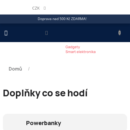
Přejít
na
CZK
obsah
Doprava nad 500 Kč ZDARMA!
NÁKU
KOŠÍ
Domů
/
Doplňky co se hodí
Powerbanky