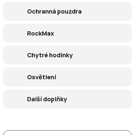
Ochranná pouzdra
RockMax
Chytré hodinky
Osvětlení
Další doplňky
Ř