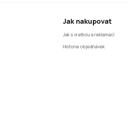
Z
á
Jak nakupovat
p
a
Jak s vratkou a reklamací
t
Historie objednávek
í