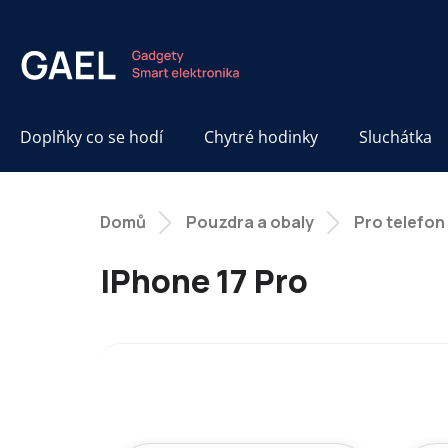
Přejít
na
obsah
Doplňky co se hodí
Chytré hodinky
Sluchátka
Domů
Pouzdra a obaly
Pro telefon
IPhone 17 Pro
Ř
a
z