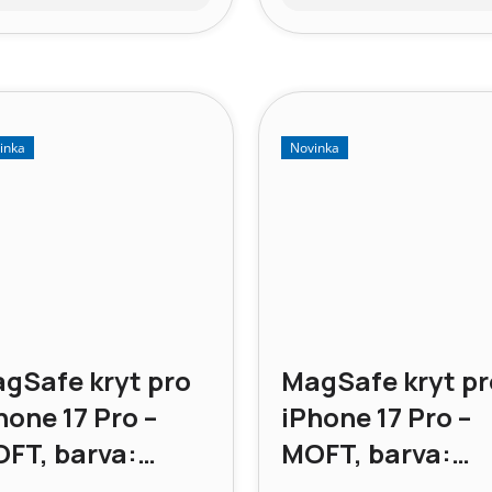
a:
cena:
inka
Novinka
gSafe kryt pro
MagSafe kryt pr
hone 17 Pro –
iPhone 17 Pro –
FT, barva:
MOFT, barva:
ětle modrá
Panna Cotta