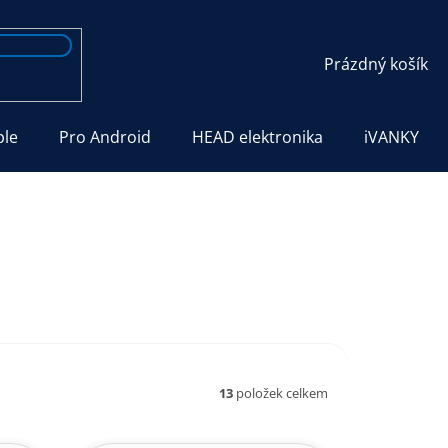
NÁKUPNÍ
Prázdný košík
KOŠÍK
ple
Pro Android
HEAD elektronika
iVANKY
13
položek celkem