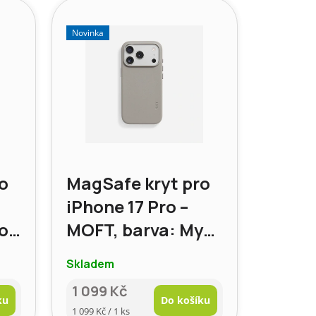
Novinka
o
MagSafe kryt pro
iPhone 17 Pro –
o,
MOFT, barva: Myší
vá
šedá
Skladem
1 099 Kč
ku
Do košíku
Měrná
1 099 Kč / 1 ks