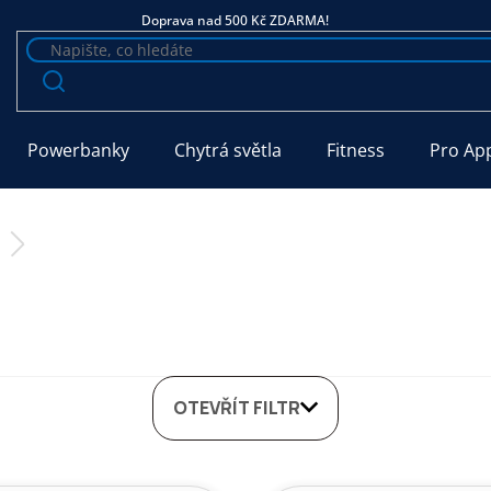
Doprava nad 500 Kč ZDARMA!
Powerbanky
Chytrá světla
Fitness
Pro Ap
OTEVŘÍT FILTR