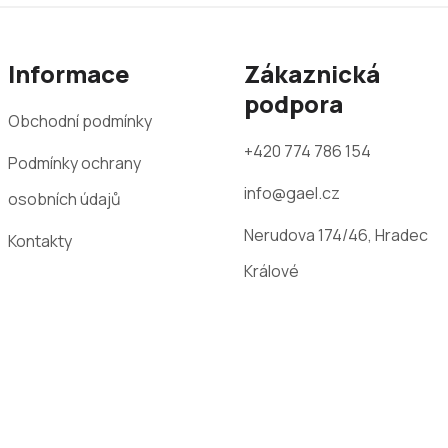
a
c
í
p
Informace
Zákaznická
r
podpora
v
Obchodní podmínky
k
y
+420 774 786 154
v
Podmínky ochrany
ý
info@gael.cz
p
osobních údajů
i
Nerudova 174/46, Hradec
s
Kontakty
u
Králové