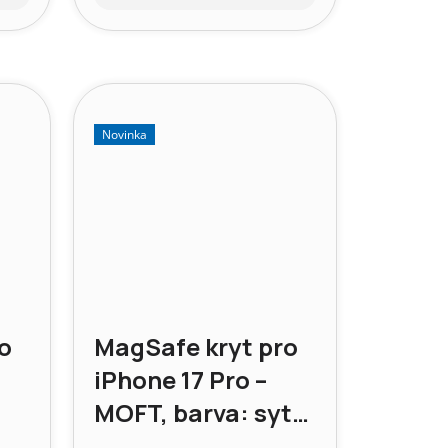
cena:
Novinka
o
MagSafe kryt pro
iPhone 17 Pro –
MOFT, barva: sytá
zelená