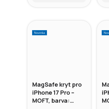
cena:
cen
Novinka
Nov
MagSafe kryt pro
Ma
iPhone 17 Pro –
iP
MOFT, barva:
MO
Safírově modrá
sv