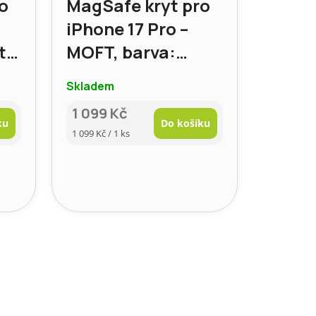
o
MagSafe kryt pro
iPhone 17 Pro –
tá
MOFT, barva:
Cihlová hnědá
Skladem
1 099 Kč
ku
Do košíku
Měrná
1 099 Kč / 1 ks
cena: