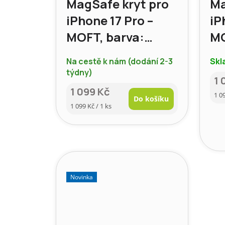
MagSafe kryt pro
Ma
iPhone 17 Pro –
iP
MOFT, barva:
MO
námořnická
sv
Na cestě k nám (dodání 2-3
Skl
modrá
týdny)
1 
1 099 Kč
Mě
1 0
Do košíku
cen
Měrná
1 099 Kč / 1 ks
cena:
Novinka