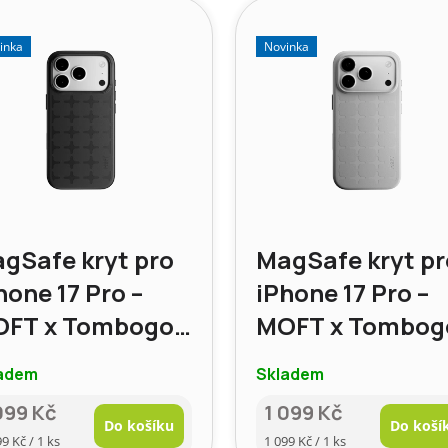
inka
Novinka
gSafe kryt pro
MagSafe kryt pr
hone 17 Pro –
iPhone 17 Pro –
FT x Tombogo,
MOFT x Tombog
rva: Sytá černá
barva: Cemento
adem
Skladem
099 Kč
1 099 Kč
Do košíku
Do koší
rná
Měrná
99 Kč / 1 ks
1 099 Kč / 1 ks