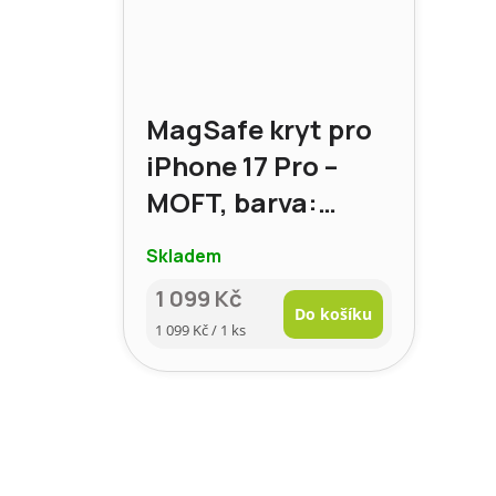
MagSafe kryt pro
iPhone 17 Pro –
MOFT, barva:
čokoládová hnědá
Skladem
1 099 Kč
Do košíku
Měrná
1 099 Kč / 1 ks
cena: