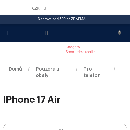
Přejít
na
CZK
obsah
Doprava nad 500 Kč ZDARMA!
NÁKU
KOŠÍ
Domů
/
Pouzdra a
/
Pro
/
obaly
telefon
IPhone 17 Air
Ř
a