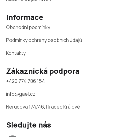
a
k
y
t
v
Informace
í
ý
p
Obchodní podmínky
i
s
Podmínky ochrany osobních údajů
u
Kontakty
Zákaznická podpora
+420 774 786 154
info@gael.cz
Nerudova 174/46, Hradec Králové
Sledujte nás