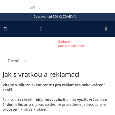
Přejít
na
CZK
obsah
Doprava nad 500 Kč ZDARMA!
NÁKU
KOŠÍ
Domů
/
Jak s vratkou a reklamací
Vítejte v zákaznickém centru pro reklamace nebo vrácení
zboží.
Zvolte, zda chcete
reklamovat zboží
, nebo
využít vrácení ve
14denní lhůtě
, a my vás následně provedeme jednoduchým
procesem krok za krokem.