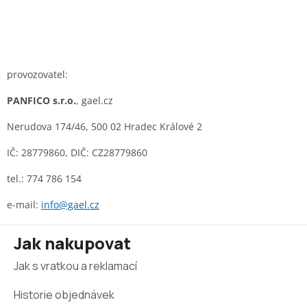
provozovatel:
PANFICO s.r.o.
, gael.cz
Nerudova 174/46, 500 02 Hradec Králové 2
IČ: 28779860, DIČ: CZ28779860
tel.: 774 786 154
e-mail:
info@gael.cz
Z
Jak nakupovat
á
Jak s vratkou a reklamací
p
a
Historie objednávek