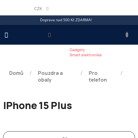
Přejít
na
CZK
obsah
Doprava nad 500 Kč ZDARMA!
NÁKU
KOŠÍ
Domů
/
Pouzdra a
/
Pro
/
obaly
telefon
IPhone 15 Plus
Ř
a