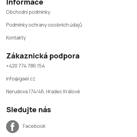
Informace
í
ý
p
Obchodní podmínky
i
s
Podmínky ochrany osobních údajů
u
Kontakty
Zákaznická podpora
+420 774 786 154
info@gael.cz
Nerudova 174/46, Hradec Králové
Sledujte nás
Facebook