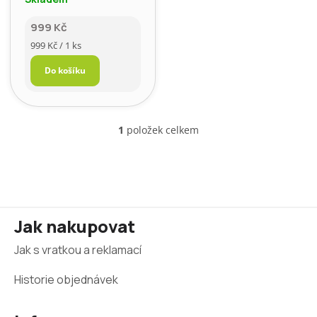
Safírově
999 Kč
modrá
Měrná
999 Kč / 1 ks
cena:
Do košíku
1
položek celkem
O
v
l
á
d
a
Z
c
Jak nakupovat
í
á
p
Jak s vratkou a reklamací
r
p
v
a
Historie objednávek
k
y
t
v