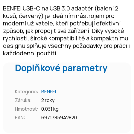
BENFEI USB-C na USB 3.0 adaptér (balení 2
kusů, červený) je ideálním nástrojem pro
moderní uživatele, kteří potřebují efektivní
způsob, jak propojit svá zařízení. Díky vysoké
rychlosti, široké kompatibilitě a kompaktnímu
designu splňuje všechny požadavky pro práci i
každodenní použití.
Doplňkové parametry
Kategorie
:
BENFEI
Záruka
:
2 roky
Hmotnost
:
0.031 kg
EAN
:
6971785942820