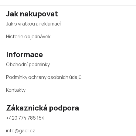
Z
Jak nakupovat
á
Jak s vratkou a reklamací
p
a
Historie objednávek
t
Informace
í
Obchodní podmínky
Podmínky ochrany osobních údajů
Kontakty
Zákaznická podpora
+420 774 786 154
info@gael.cz