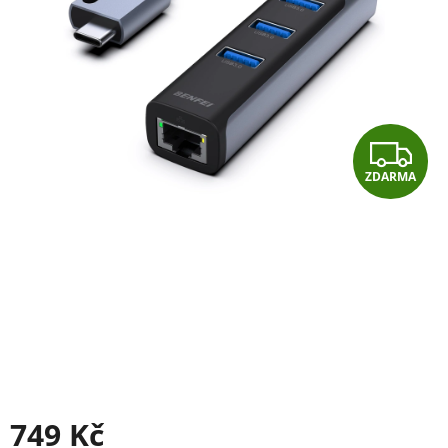
Z
ZDARMA
D
A
R
M
A
749 Kč