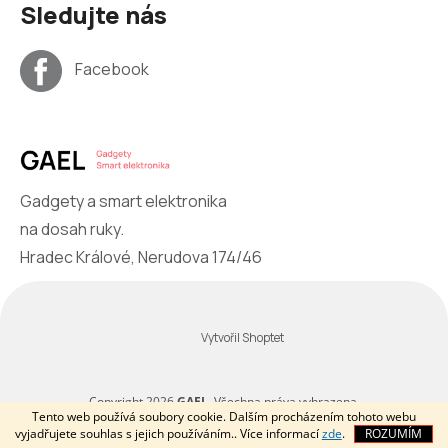
Sledujte nás
Facebook
Gadgety a smart elektronika
na dosah ruky.
Hradec Králové, Nerudova 174/46
Vytvořil Shoptet
Copyright 2026
GAEL
. Všechna práva vyhrazena.
Tento web používá soubory cookie. Dalším procházením tohoto webu
vyjadřujete souhlas s jejich používáním.. Více informací
zde
.
ROZUMÍM