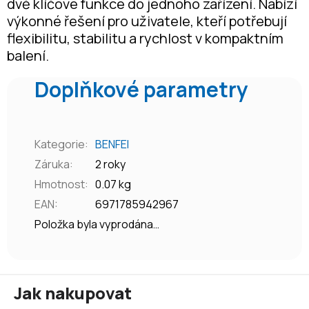
dvě klíčové funkce do jednoho zařízení. Nabízí
výkonné řešení pro uživatele, kteří potřebují
flexibilitu, stabilitu a rychlost v kompaktním
balení.
Doplňkové parametry
Kategorie
:
BENFEI
Záruka
:
2 roky
Hmotnost
:
0.07 kg
EAN
:
6971785942967
Položka byla vyprodána…
Z
Jak nakupovat
á