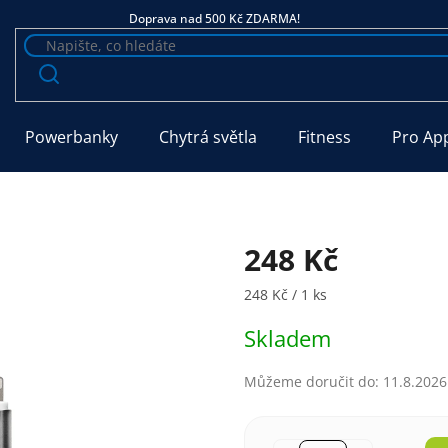
Doprava nad 500 Kč ZDARMA!
Powerbanky
Chytrá světla
Fitness
Pro Ap
248 Kč
Měrná cena:
248 Kč / 1 ks
Skladem
Můžeme doručit do:
11.8.2026