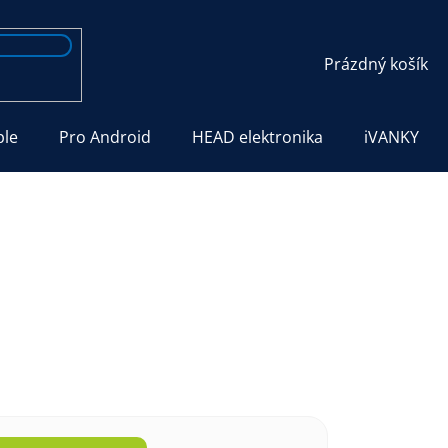
NÁKUPNÍ
Prázdný košík
KOŠÍK
ple
Pro Android
HEAD elektronika
iVANKY