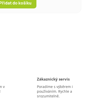
Přidat do košíku
Zákaznický servis
m v
Poradíme s výběrem i
z
používáním. Rychle a
srozumitelně.