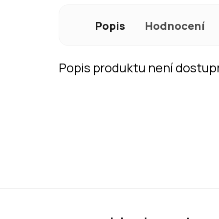
Popis
Hodnocení
Popis produktu není dostup
Z
á