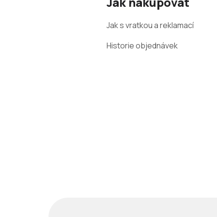
Jak nakupovat
p
a
Jak s vratkou a reklamací
t
Historie objednávek
í