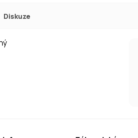
Diskuze
ný