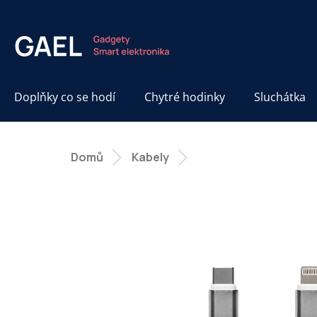
Přejít
na
obsah
Doplňky co se hodí
Chytré hodinky
Sluchátka
Domů
Kabely