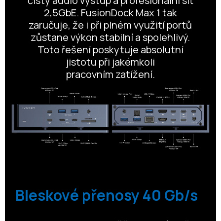
čistý audio výstup a profesionální síť
2,5GbE. FusionDock Max 1 tak
zaručuje, že i při plném využití portů
zůstane výkon stabilní a spolehlivý.
Toto řešení poskytuje absolutní
jistotu při jakémkoli
pracovním zatížení.
Bleskové přenosy 40 Gb/s