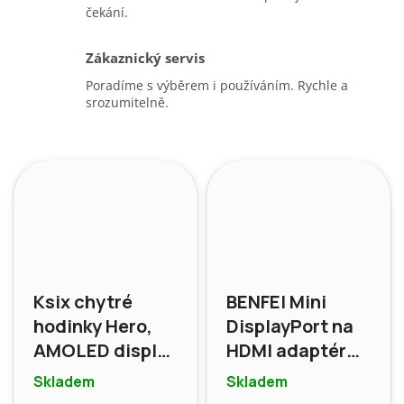
čekání.
Zákaznický servis
Poradíme s výběrem i používáním. Rychle a
srozumitelně.
Ksix chytré
BENFEI Mini
hodinky Hero,
DisplayPort na
AMOLED displej
HDMI adaptér
1,95"
(šedý)
Skladem
Skladem