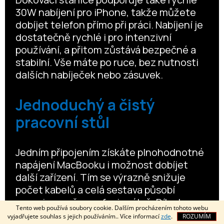
30W nabíjení pro iPhone, takže můžete
dobíjet telefon přímo při práci. Nabíjení je
dostatečně rychlé i pro intenzivní
používání, a přitom zůstává bezpečné a
stabilní. Vše máte po ruce, bez nutnosti
dalších nabíječek nebo zásuvek.
Jednoduchý a čistý
pracovní stůl
Jedním připojením získáte plnohodnotné
napájení MacBooku i možnost dobíjet
další zařízení. Tím se výrazně snižuje
počet kabelů a celá sestava působí
organizovaně a profesionálně. Díky tomu
Tento web používá soubory cookie. Dalším procházením tohoto webu
můžete pracovat efektivněji a udržet si
vyjadřujete souhlas s jejich používáním.. Více informací
zde
.
ROZUMÍM