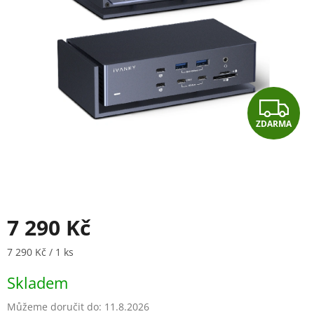
Z
ZDARMA
D
A
R
M
7 290 Kč
A
Měrná cena:
7 290 Kč / 1 ks
Skladem
Můžeme doručit do:
11.8.2026