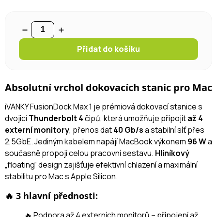
Přidat do košíku
Absolutní vrchol dokovacích stanic pro Mac
iVANKY FusionDock Max 1 je prémiová dokovací stanice s
dvojicí
Thunderbolt 4
čipů, která umožňuje připojit
až 4
externí monitory
, přenos dat
40 Gb/s
a stabilní síť přes
2,5GbE. Jediným kabelem napájí MacBook výkonem
96 W
a
současně propojí celou pracovní sestavu.
Hliníkový
„floating“ design zajišťuje efektivní chlazení a maximální
stabilitu pro Mac s Apple Silicon.
🔥 3 hlavní přednosti:
🔥 Podpora až 4 externích monitorů – připojení až