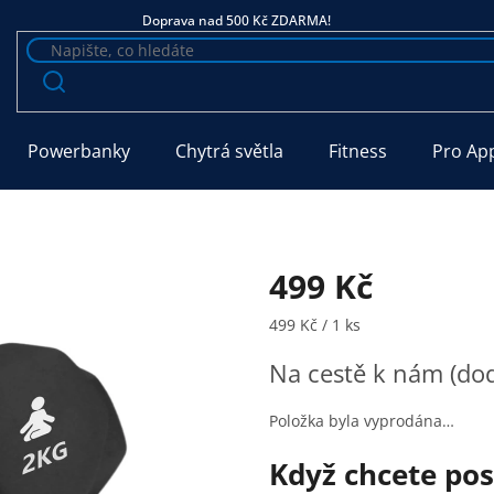
Doprava nad 500 Kč ZDARMA!
Powerbanky
Chytrá světla
Fitness
Pro Ap
499 Kč
Měrná cena:
499 Kč / 1 ks
Na cestě k nám (dod
Položka byla vyprodána…
Když chcete pos