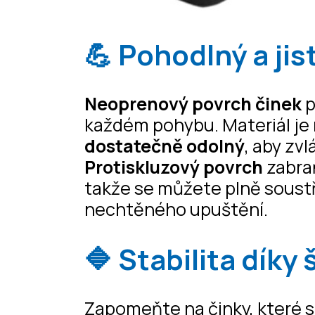
💪 Pohodlný a ji
Neoprenový povrch činek
p
každém pohybu. Materiál je
dostatečně odolný
, aby zvl
Protiskluzový povrch
zabra
takže se můžete plně soustř
nechtěného upuštění.
🔷 Stabilita dík
Zapomeňte na činky, které se