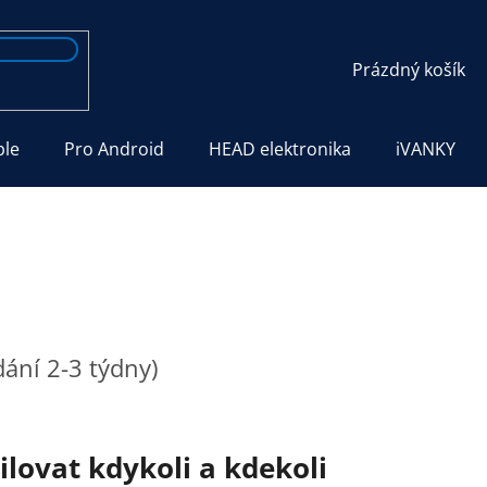
NÁKUPNÍ
Prázdný košík
KOŠÍK
ple
Pro Android
HEAD elektronika
iVANKY
ání 2-3 týdny)
ilovat kdykoli a kdekoli