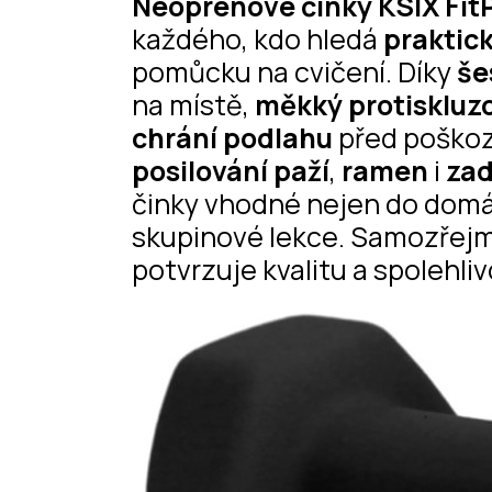
Neoprenové činky
KSIX Fi
každého, kdo hledá
praktic
pomůcku na cvičení. Díky
še
na místě,
měkký protiskluz
chrání podlahu
před poško
posilování paží
,
ramen
i
za
činky vhodné nejen do domác
skupinové lekce. Samozřejm
potvrzuje kvalitu a spolehliv