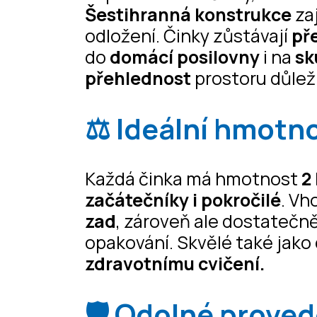
Šestihranná konstrukce
zaj
odložení. Činky zůstávají
př
do
domácí posilovny
i na
sk
přehlednost
prostoru důleži
⚖️ Ideální hmotno
Každá činka má hmotnost
2
začátečníky i pokročilé
. Vh
zad
, zároveň ale dostatečn
opakování. Skvělé také jako
zdravotnímu cvičení.
🛡️ Odolné prove