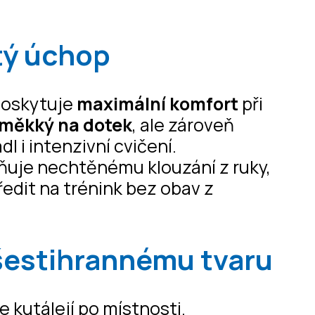
stý úchop
oskytuje
maximální komfort
při
měkký na dotek
, ale zároveň
ádl i intenzivní cvičení.
ňuje nechtěnému klouzání z ruky,
edit na trénink bez obav z
y šestihrannému tvaru
 kutálejí po místnosti.