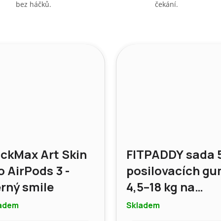
bez háčků.
čekání.
ckMax Art Skin
FITPADDY sada 
o AirPods 3 -
posilovacích g
rný smile
4,5–18 kg na
procvičení celé
adem
Skladem
těla, zpevnění