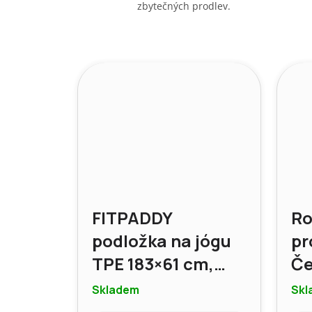
zbytečných prodlev.
FITPADDY
Ro
podložka na jógu
pr
TPE 183×61 cm,
Če
tloušťka 6 mm, s
Skladem
Skl
protiskluzovým