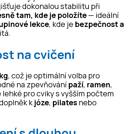
išťuje dokonalou stabilitu při
esně tam, kde je položíte
— ideální
upinové lekce
, kde je
bezpečnost a
tá.
st na cvičení
 kg
, což je optimální volba pro
odné na zpevňování
paží
,
ramen
,
ě lehké pro cviky s vyšším počtem
 doplněk k
józe
,
pilates
nebo
dení s dlouhou