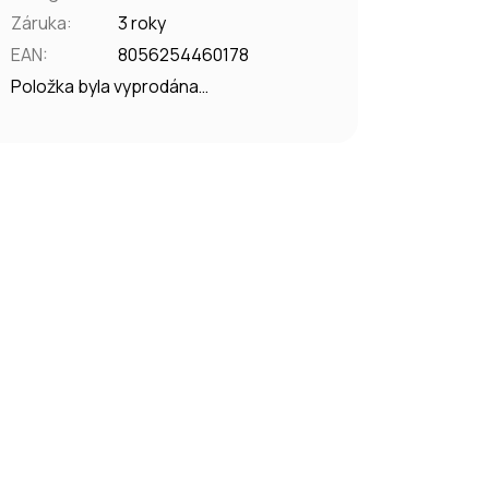
Záruka
:
3 roky
EAN
:
8056254460178
Položka byla vyprodána…