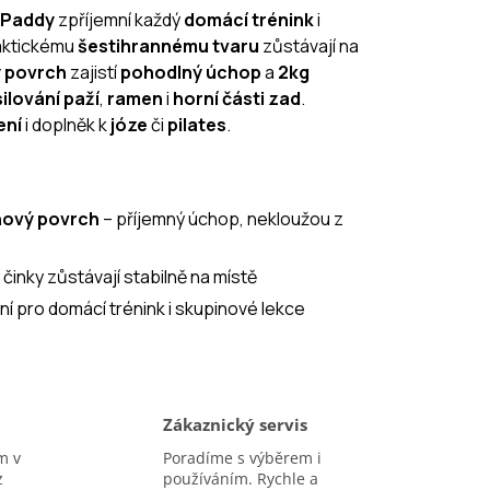
itPaddy
zpříjemní každý
domácí trénink
i
raktickému
šestihrannému tvaru
zůstávají na
ý povrch
zajistí
pohodlný úchop
a
2kg
ilování paží
,
ramen
i
horní části zad
.
ení
i doplněk k
józe
či
pilates
.
nový povrch
– příjemný úchop, nekloužou z
 činky zůstávají stabilně na místě
lní pro domácí trénink i skupinové lekce
Zákaznický servis
m v
Poradíme s výběrem i
z
používáním. Rychle a