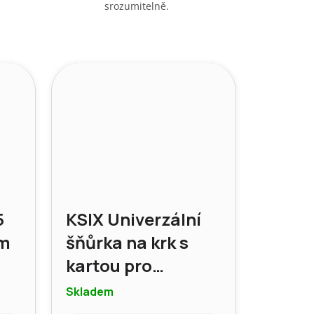
srozumitelně.
5
KSIX Univerzální
um
šňůrka na krk s
kartou pro
ho
smartphone,
Skladem
modrá