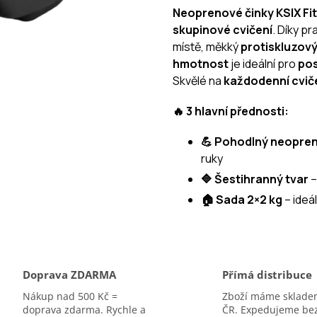
Neoprenové činky
KSIX F
skupinové cvičení
. Díky p
místě, měkký
protiskluzov
hmotnost
je ideální pro
pos
Skvělé na
každodenní cvič
🔥 3 hlavní přednosti:
💪 Pohodlný neopre
ruky
🔷 Šestihranný tvar
–
🏠 Sada 2×2 kg
– ideá
Doprava ZDARMA
Přímá distribuce
Nákup nad 500 Kč =
Zboží máme sklade
doprava zdarma. Rychle a
ČR. Expedujeme be