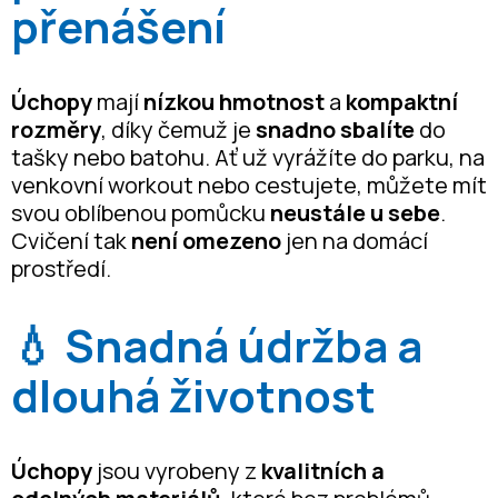
přenášení
Úchopy
mají
nízkou hmotnost
a
kompaktní
rozměry
, díky čemuž je
snadno sbalíte
do
tašky nebo batohu. Ať už vyrážíte do parku, na
venkovní workout nebo cestujete, můžete mít
svou oblíbenou pomůcku
neustále u sebe
.
Cvičení tak
není omezeno
jen na domácí
prostředí.
💧
Snadná údržba a
dlouhá životnost
Úchopy
jsou vyrobeny z
kvalitních a