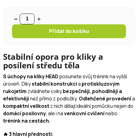
Přidat do košíku
Stabilní opora pro kliky a
posílení středu těla
S úchopy na kliky HEAD
posunete svůj trénink na vyšší
úroveň. Díky
stabilní konstrukci
a
protiskluzovým
rukojetím
zvládnete cviky
bezpečněji, pohodlněji a
efektivněji
než přímo z podložky.
Odlehčené provedení
a
kompaktní velikost
z nich dělají ideální pomůcku nejen do
domácí posilovny
, ale i na
venkovní cvičení
nebo
trénink na cestách.
🔥 3 hlavní přednosti: