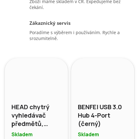
Zboží máme skladem v ČR. Expedujeme bez
čekání.
Zákaznický servis
Poradíme s výběrem i používáním. Rychle a
srozumitelně.
HEAD chytrý
BENFEI USB 3.0
vyhledávač
Hub 4-Port
předmětů,
(černý)
kompatibilní s
Skladem
Skladem