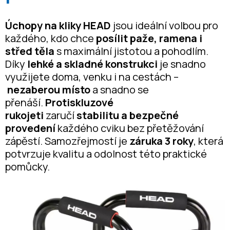
Úchopy na kliky HEAD
jsou ideální volbou pro
každého, kdo chce
posílit paže, ramena i
střed těla
s maximální jistotou a pohodlím.
Díky
lehké a skladné konstrukci
je snadno
využijete doma, venku i na cestách –
nezaberou místo
a snadno se
přenáší.
Protiskluzové
rukojeti
zaručí
stabilitu a
bezpečné
provedení
každého cviku bez přetěžování
zápěstí. Samozřejmostí je
záruka 3 roky
, která
potvrzuje kvalitu a odolnost této praktické
pomůcky.