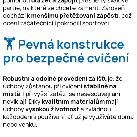
pomohou
udržet a zapojit
přesně ty svalové
partie, na které se chcete zaměřit. Zároveň
dochází k
menšímu přetěžování zápěstí
, což
ocení začátečníci i pokročilí sportovci.
🏋️
Pevná konstrukce
pro bezpečné cvičení
Robustní a odolné provedení
zajišťuje, že
úchopy zůstanou při cvičení
stabilně na
místě
. I při vyšší zátěži se nesesouvají ani
neviklají. Díky
kvalitním materiálům
mají
úchopy
vysokou životnost
a zvládnou
každodenní používání, ať už je využíváte doma
nebo venku.