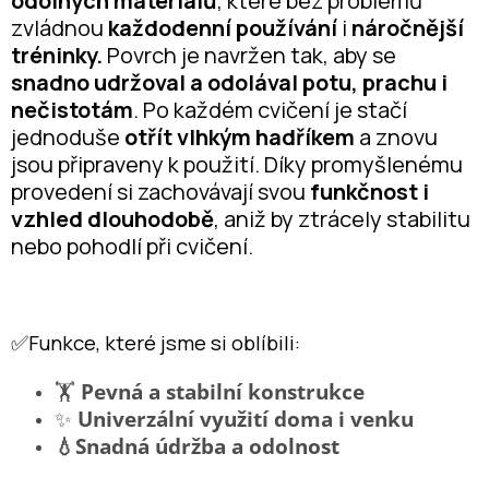
odolných materiálů
, které bez problémů
zvládnou
každodenní používání
i
náročnější
tréninky.
Povrch je navržen tak, aby se
snadno udržoval a odolával
potu, prachu i
nečistotám
. Po každém cvičení je stačí
jednoduše
otřít vlhkým hadříkem
a znovu
jsou připraveny k použití. Díky promyšlenému
provedení si zachovávají svou
funkčnost i
vzhled dlouhodobě
, aniž by ztrácely stabilitu
nebo pohodlí při cvičení.
✅Funkce, které jsme si oblíbili:
🏋️
Pevná a stabilní konstrukce
✨
Univerzální využití doma i venku
💧Snadná údržba a odolnost