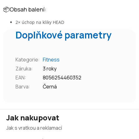
📦Obsah balení:
2× úchop na kliky HEAD
Doplňkové parametry
Kategorie
:
Fitness
Záruka
:
3 roky
EAN
:
8056254460352
Barva
:
Černá
Z
Jak nakupovat
á
Jak s vratkou a reklamací
p