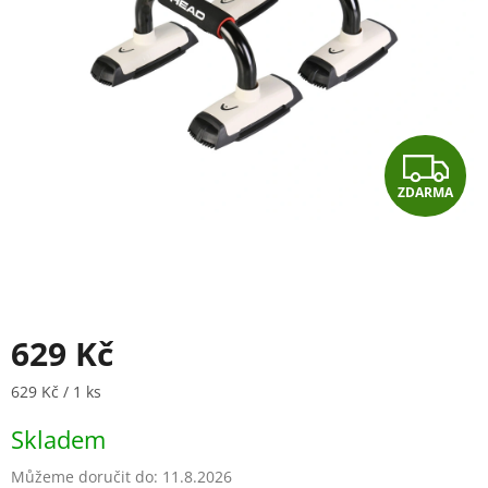
Z
ZDARMA
D
A
R
M
629 Kč
A
Měrná cena:
629 Kč / 1 ks
Skladem
Můžeme doručit do:
11.8.2026