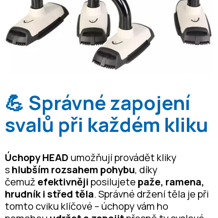
💪
Správné zapojení
svalů při každém kliku
Úchopy HEAD
umožňují provádět kliky
s
hlubším rozsahem pohybu
, díky
čemuž
efektivněji
posilujete
paže, ramena,
hrudník i střed těla
. Správné držení těla je při
tomto cviku klíčové – úchopy vám ho