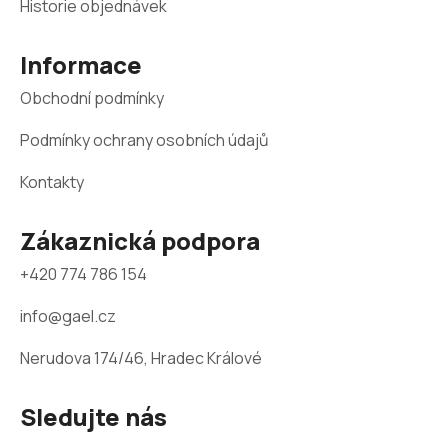
a
Historie objednávek
t
Informace
í
Obchodní podmínky
Podmínky ochrany osobních údajů
Kontakty
Zákaznická podpora
+420 774 786 154
info@gael.cz
Nerudova 174/46, Hradec Králové
Sledujte nás