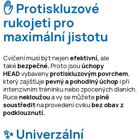
✋
Protiskluzové
rukojeti pro
maximální jistotu
Cvičení musí být nejen
efektivní,
ale
také
bezpečné.
Proto jsou
úchopy
HEAD
vybaveny
protiskluzovým povrchem
,
který zajišťuje
pevný a pohodlný úchop
i při
intenzivním tréninku nebo zpocených dlaních.
Ruce
nekloužou
a vy se můžete
plně
soustředit
na provedení cviku
bez obav z
podklouznutí.
✨ Univerzální