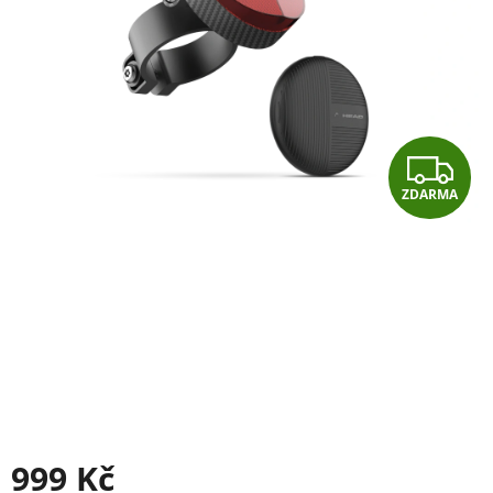
Z
ZDARMA
D
A
R
M
A
999 Kč