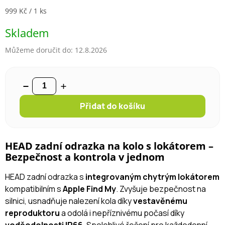
Měrná cena:
999 Kč / 1 ks
Skladem
Můžeme doručit do:
12.8.2026
Přidat do košíku
HEAD zadní odrazka na kolo s lokátorem –
Bezpečnost a kontrola v jednom
HEAD zadní odrazka s
integrovaným chytrým lokátorem
kompatibilním s
Apple Find My
. Zvyšuje bezpečnost na
silnici, usnadňuje nalezení kola díky
vestavěnému
reproduktoru
a odolá i nepříznivému počasí díky