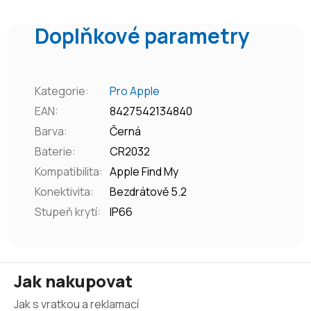
Doplňkové parametry
Kategorie
:
Pro Apple
EAN
:
8427542134840
Barva
:
Černá
Baterie
:
CR2032
Kompatibilita
:
Apple Find My
Konektivita
:
Bezdrátově 5.2
Stupeň krytí
:
IP66
Z
Jak nakupovat
á
Jak s vratkou a reklamací