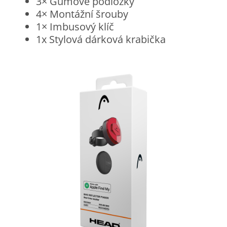
3× Gumové podložky
4× Montážní šrouby
1× Imbusový klíč
1x Stylová dárková krabička