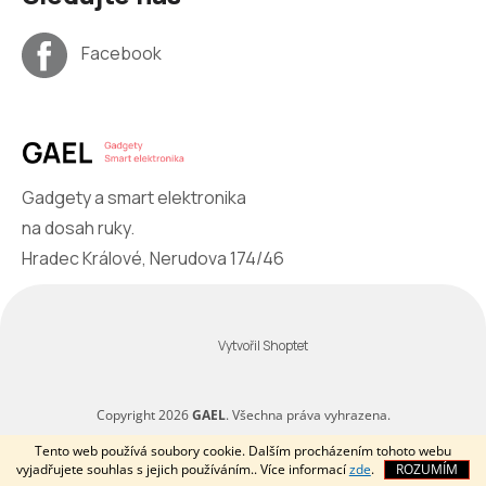
Facebook
Gadgety a smart elektronika
na dosah ruky.
Hradec Králové, Nerudova 174/46
Vytvořil Shoptet
Copyright 2026
GAEL
. Všechna práva vyhrazena.
Tento web používá soubory cookie. Dalším procházením tohoto webu
vyjadřujete souhlas s jejich používáním.. Více informací
zde
.
ROZUMÍM