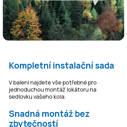
Kompletní instalační sada
V balení najdete vše potřebné pro
jednoduchou montáž lokátoru na
sedlovku vašeho kola.
Snadná montáž bez
zbytečností