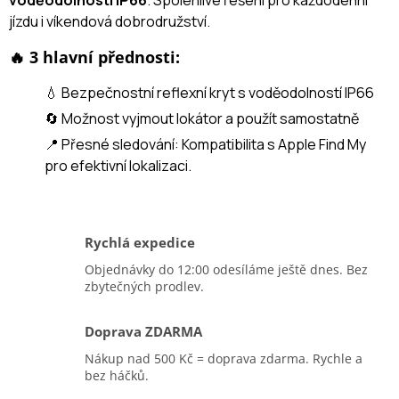
voděodolnosti IP66
. Spolehlivé řešení pro každodenní
jízdu i víkendová dobrodružství.
🔥 3 hlavní přednosti:
💧 Bezpečnostní reflexní kryt s voděodolností IP66
🔄 Možnost vyjmout lokátor a použít samostatně
📍 Přesné sledování: Kompatibilita s Apple Find My
pro efektivní lokalizaci.
Rychlá expedice
Objednávky do 12:00 odesíláme ještě dnes. Bez
zbytečných prodlev.
Doprava ZDARMA
Nákup nad 500 Kč = doprava zdarma. Rychle a
bez háčků.