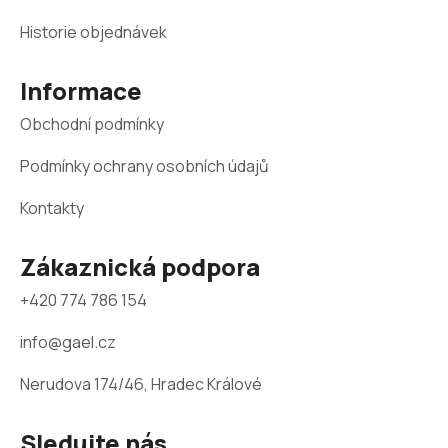
p
a
Historie objednávek
t
Informace
í
Obchodní podmínky
Podmínky ochrany osobních údajů
Kontakty
Zákaznická podpora
+420 774 786 154
info@gael.cz
Nerudova 174/46, Hradec Králové
Sledujte nás