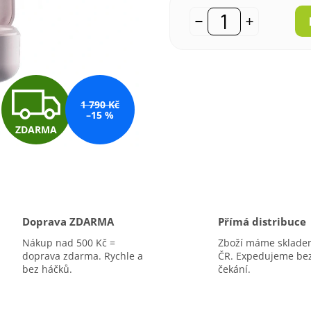
Z
1 790 Kč
–15 %
ZDARMA
D
A
Doprava ZDARMA
Přímá distribuce
R
Nákup nad 500 Kč =
Zboží máme sklade
doprava zdarma. Rychle a
ČR. Expedujeme be
bez háčků.
čekání.
M