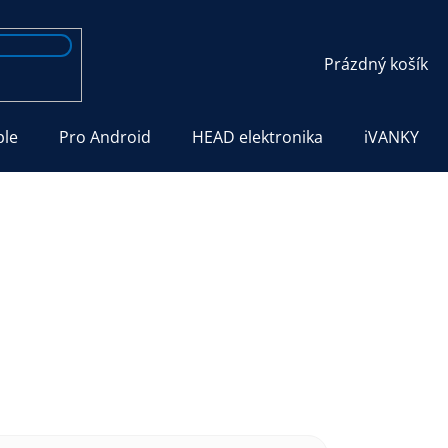
NÁKUPNÍ
Prázdný košík
KOŠÍK
ple
Pro Android
HEAD elektronika
iVANKY