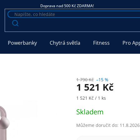
Doprava nad 500 Kč ZDARMA!
Powerbanky
Chytrá světla
Fitness
Pro Ap
1 790 Kč
–15 %
1 521 Kč
Měrná cena:
1 521 Kč / 1 ks
Skladem
Můžeme doručit do:
11.8.2026