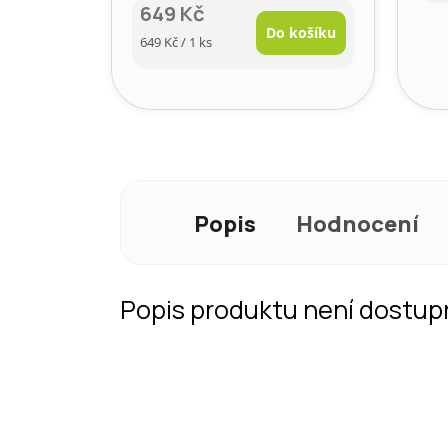
649 Kč
Do košíku
Měrná
649 Kč / 1 ks
cena:
Popis
Hodnocení
Popis produktu není dostup