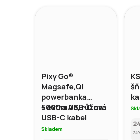
Pixy Go®
KS
Magsafe,Qi
šň
powerbanka
ka
5000mAh, růžová
+ extra USB-C na
sm
Skl
USB-C kabel
st
2
Skladem
Mě
249
cen