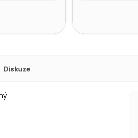
Diskuze
ný