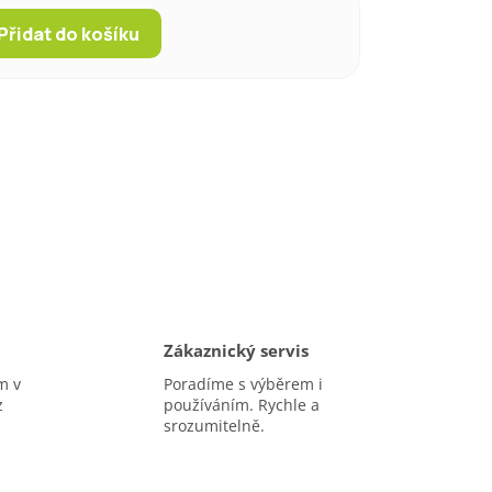
Přidat do košíku
Zákaznický servis
m v
Poradíme s výběrem i
z
používáním. Rychle a
srozumitelně.