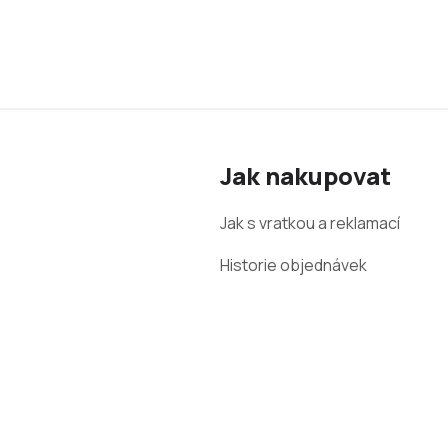
Z
á
Jak nakupovat
p
a
Jak s vratkou a reklamací
t
Historie objednávek
í