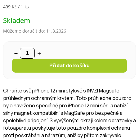
Měrná cena:
499 Kč / 1 ks
Skladem
Můžeme doručit do:
11.8.2026
Přidat do košíku
Chraňte svůj iPhone 12 mini stylově s INVZI Magsafe
průhledným ochranným krytem. Toto průhledné pouzdro
bylo navrženo speciálně pro iPhone 12 mini sérii a nabízí
silný magnet kompatibilní s MagSafe pro bezpečné a
spolehlivé připojení. S vyvýšenými okraji kolem obrazovky a
fotoaparátu poskytuje toto pouzdro komplexní ochranu
proti poškrábání a nárazům, aniž by přitom zakrývalo