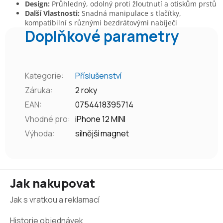
Design:
Průhledný, odolný proti žloutnutí a otiskům prstů
Další Vlastnosti:
Snadná manipulace s tlačítky,
kompatibilní s různými bezdrátovými nabíječi
Doplňkové parametry
Kategorie
:
Příslušenství
Záruka
:
2 roky
EAN
:
0754418395714
Vhodné pro
:
iPhone 12 MINI
Výhoda
:
silnější magnet
Z
Jak nakupovat
á
Jak s vratkou a reklamací
p
a
Historie objednávek