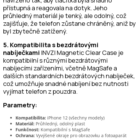
navrženo tak, aby tlačítka byla snadno
přístupná a reagovala na dotyk. Jeho
průhledný materiál je tenký, ale odolný, což
zajišťuje, že telefon zůstane chráněný, aniž by
byl zbytečně zatížený.
5. Kompatibilita s bezdrátovými
nabíječkami
INVZI Magnetic Clear Case je
kompatibilní s různými bezdrátovými
nabíjecími zařízeními, včetně MagSafe a
dalších standardních bezdrátových nabíječek,
což umožňuje snadné nabíjení bez nutnosti
vyjímat telefon z pouzdra.
Parametry:
Kompatibilita:
iPhone 12 (všechny modely)
Materiál:
Průhledný, odolný plast
Funkčnost:
Kompatibilní s MagSafe
Ochrana:
Vyvýšené okraje pro obrazovku a fotoaparát