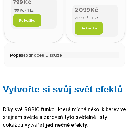
799 Kč
2 099 Kč
Měrná
799 Kč / 1 ks
cena:
Měrná
2 099 Kč / 1 ks
Do košíku
cena:
Do košíku
Popis
Hodnocení
Diskuze
Vytvořte si svůj svět efektů
Díky své RGBIC funkci, která míchá několik barev ve
stejném světle a zároveň tyto světelné lišty
dokážou vytvářet
jedinečné efekty.