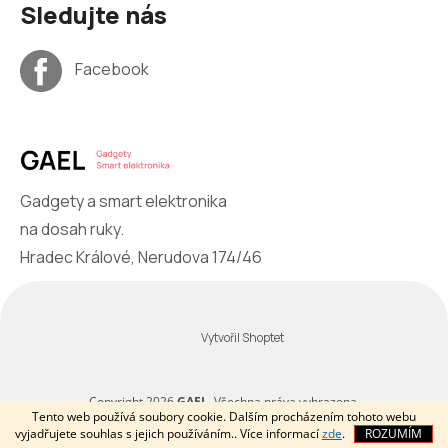
Sledujte nás
Facebook
Gadgety a smart elektronika
na dosah ruky.
Hradec Králové, Nerudova 174/46
Vytvořil Shoptet
Copyright 2026
GAEL
. Všechna práva vyhrazena.
Tento web používá soubory cookie. Dalším procházením tohoto webu
vyjadřujete souhlas s jejich používáním.. Více informací
zde
.
ROZUMÍM