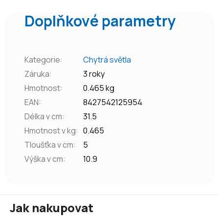
Doplňkové parametry
Kategorie
:
Chytrá světla
Záruka
:
3 roky
Hmotnost
:
0.465 kg
EAN
:
8427542125954
Délka v cm
:
31.5
Hmotnost v kg
:
0.465
Tloušťka v cm
:
5
Výška v cm
:
10.9
Z
Jak nakupovat
á