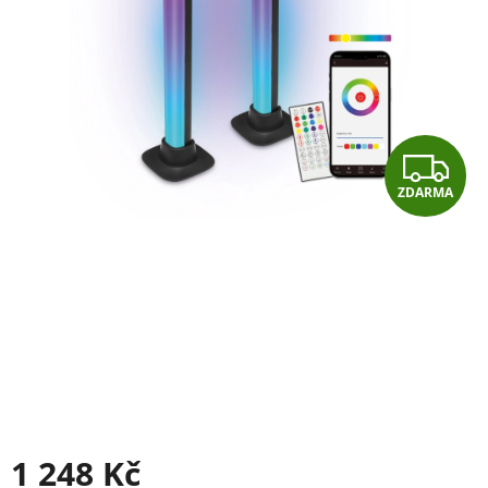
Z
ZDARMA
D
A
R
M
A
1 248 Kč