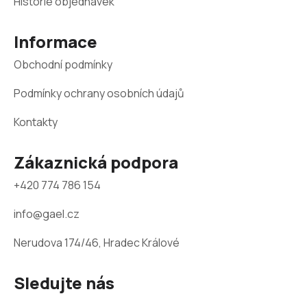
a
Historie objednávek
t
Informace
í
Obchodní podmínky
Podmínky ochrany osobních údajů
Kontakty
Zákaznická podpora
+420 774 786 154
info@gael.cz
Nerudova 174/46, Hradec Králové
Sledujte nás