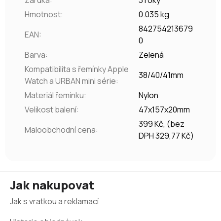
Záruka
:
3 roky
Hmotnost
:
0.035 kg
842754213679
EAN
:
0
Barva
:
Zelená
Kompatibilita s řemínky Apple
38/40/41mm
Watch a URBAN mini série
:
Materiál řemínku
:
Nylon
Velikost balení
:
47x157x20mm
399 Kč, (bez
Maloobchodní cena
:
DPH 329,77 Kč)
Z
Jak nakupovat
á
Jak s vratkou a reklamací
p