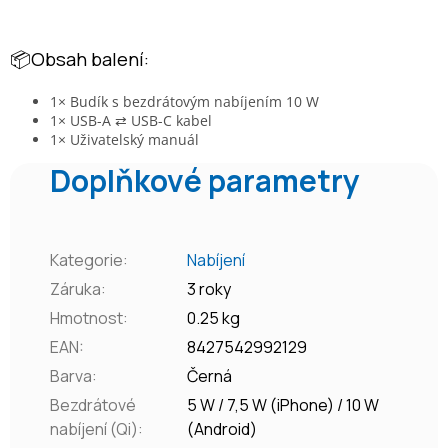
📦Obsah balení:
1× Budík s bezdrátovým nabíjením 10 W
1× USB-A ⇄ USB-C kabel
1× Uživatelský manuál
Doplňkové parametry
Kategorie
:
Nabíjení
Záruka
:
3 roky
Hmotnost
:
0.25 kg
EAN
:
8427542992129
Barva
:
Černá
Bezdrátové
5 W / 7,5 W (iPhone) / 10 W
nabíjení (Qi)
:
(Android)