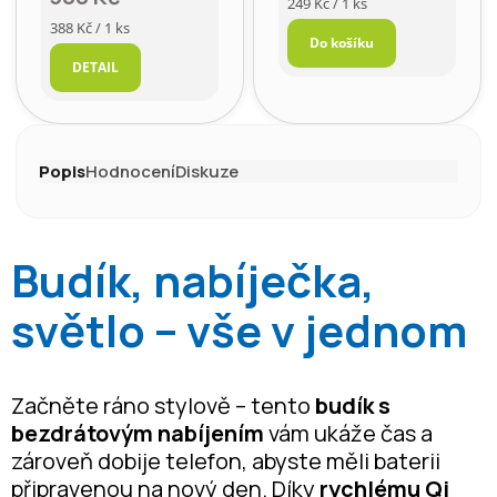
Měrná
249 Kč / 1 ks
cena:
Měrná
388 Kč / 1 ks
Do košíku
cena:
DETAIL
Popis
Hodnocení
Diskuze
Budík, nabíječka,
světlo – vše v jednom
Začněte ráno stylově – tento
budík s
bezdrátovým nabíjením
vám ukáže čas a
zároveň dobije telefon, abyste měli baterii
připravenou na nový den. Díky
rychlému Qi