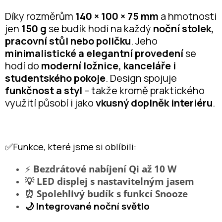
Díky rozměrům
140 × 100 × 75 mm
a hmotnosti
jen
150 g
se budík hodí na každý
noční stolek,
pracovní stůl nebo poličku
. Jeho
minimalistické a elegantní provedení
se
hodí do
moderní ložnice, kanceláře i
studentského pokoje
. Design spojuje
funkčnost a styl
– takže kromě praktického
využití působí i jako
vkusný doplněk interiéru
.
✅Funkce, které jsme si oblíbili:
⚡
Bezdrátové nabíjení Qi až 10 W
💡 LED displej s nastavitelným jasem
⏰ Spolehlivý budík s funkcí Snooze
🌙 Integrované noční světlo