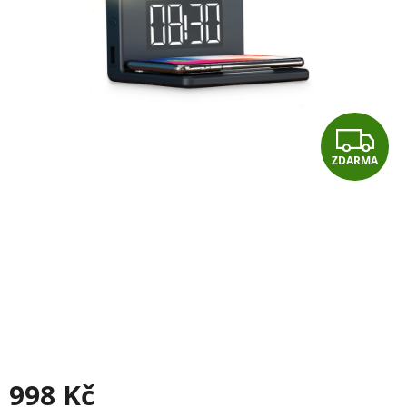
Z
ZDARMA
D
A
R
M
A
998 Kč