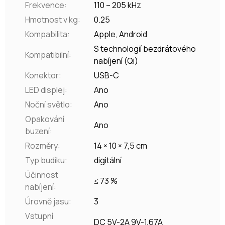
Frekvence
:
110 – 205 kHz
Hmotnost v kg
:
0.25
Kompabilita
:
Apple, Android
S technologií bezdrátového
Kompatibilní
:
nabíjení (Qi)
Konektor
:
USB-C
LED displej
:
Ano
Noční světlo
:
Ano
Opakování
Ano
buzení
:
Rozměry
:
14 × 10 × 7,5 cm
Typ budíku
:
digitální
Účinnost
≤ 73 %
nabíjení
:
Úrovně jasu
:
3
Vstupní
DC 5V-2A 9V-1,67A