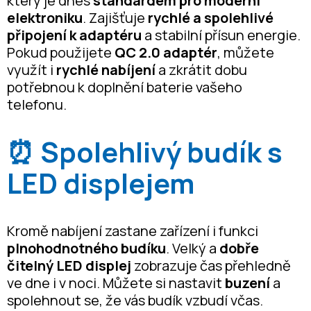
který je dnes
standardem pro moderní
elektroniku
. Zajišťuje
rychlé a spolehlivé
připojení k adaptéru
a stabilní přísun energie.
Pokud použijete
QC 2.0 adaptér
, můžete
využít i
rychlé nabíjení
a zkrátit dobu
potřebnou k doplnění baterie vašeho
telefonu.
⏰ Spolehlivý budík s
LED displejem
Kromě nabíjení zastane zařízení i funkci
plnohodnotného budíku
. Velký a
dobře
čitelný LED displej
zobrazuje čas přehledně
ve dne i v noci. Můžete si nastavit
buzení
a
spolehnout se, že vás budík vzbudí včas.