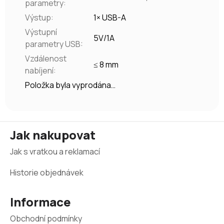
parametry
:
Výstup
:
1× USB-A
Výstupní
5V/1A
parametry USB
:
Vzdálenost
≤ 8 mm
nabíjení
:
Položka byla vyprodána…
Z
Jak nakupovat
á
Jak s vratkou a reklamací
p
a
Historie objednávek
t
Informace
í
Obchodní podmínky