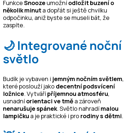
Funkce
Snooze
umožní
odložit buzení o
několik minut
a dopřát si ještě chvilku
odpočinku, aniž byste se museli bát, že
zaspíte.
🌙 Integrované noční
světlo
Budík je vybaven i
jemným nočním světlem
,
které poslouží jako
decentní podsvícení
ložnice
. Vytváří
příjemnou atmosféru
,
usnadní
orientaci ve tmě
a zároveň
nenarušuje spánek
. Světlo nahradí
malou
lampičku
a je praktické i pro
rodiny s dětmi
.