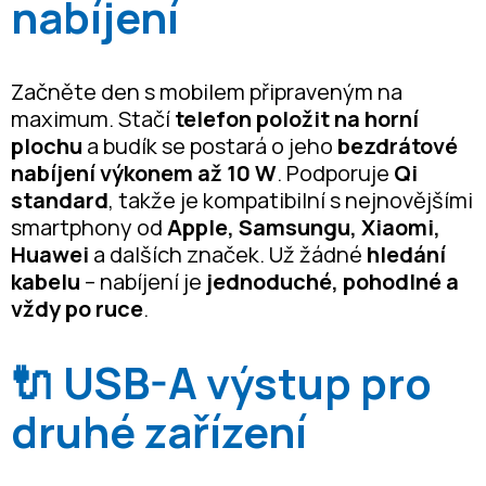
nabíjení
Začněte den s mobilem připraveným na
maximum. Stačí
telefon položit na horní
plochu
a budík se postará o jeho
bezdrátové
nabíjení výkonem až 10 W
. Podporuje
Qi
standard
, takže je kompatibilní s nejnovějšími
smartphony od
Apple, Samsungu, Xiaomi,
Huawei
a dalších značek. Už žádné
hledání
kabelu
– nabíjení je
jednoduché, pohodlné a
vždy po ruce
.
🔌 USB-A výstup pro
druhé zařízení