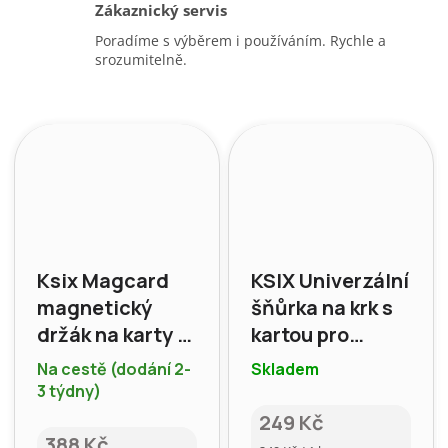
Zákaznický servis
Poradíme s výběrem i používáním. Rychle a
srozumitelně.
Ksix Magcard
KSIX Univerzální
magnetický
šňůrka na krk s
držák na karty s
kartou pro
MagSafe, černá
smartphone,
Na cestě (dodání 2-
Skladem
černá
3 týdny)
249 Kč
388 Kč