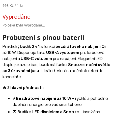
Měrná cena:
998 Kč / 1 ks
Vyprodáno
Položka byla vyprodána…
Probuzení s plnou baterií
Praktický
budík 2 v 1
s funkcí
bezdrátového nabíjení Qi
až 10 W. Disponuje také
USB-A výstupem
pro kabelové
nabíjení a
USB-C vstupem
pro napájení. Elegantní LED
displej ukazuje čas, budík má funkci
Snooze
i
noční světlo
se 3 úrovněmi jasu
. Ideální řešení na noční stolek či do
kanceláře.
🔥 3 hlavní přednosti:
⚡
Bezdrátové nabíjení až 10 W
– rychlé a pohodlné
doplnění energie pro váš smartphone
⏰
Budík s LED displejem a Snooze
– jasný čas,