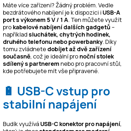
Máte více zařízení? Žádný problém. Vedle
bezdrátového nabíjení je k dispozici i
USB-A
port s výkonem 5 V / 1 A
. Ten můžete využít
pro
kabelové nabíjení dalších gadgetů
–
například
sluchátek, chytrých hodinek,
druhého telefonu nebo powerbanky
. Díky
tomu zvládnete
dobíjet až dvě zařízení
současně
, což je ideální pro
noční stolek
sdílený s partnerem
nebo pro pracovní stůl,
kde potřebujete mít vše připravené.
🔋 USB-C vstup pro
stabilní napájení
Budík využívá
USB-C konektor pro napájení
,