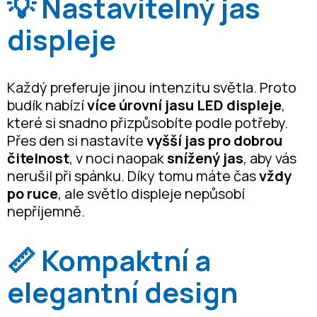
💡 Nastavitelný jas
displeje
Každý preferuje jinou intenzitu světla. Proto
budík nabízí
více úrovní jasu LED displeje
,
které si snadno přizpůsobíte podle potřeby.
Přes den si nastavíte
vyšší jas pro dobrou
čitelnost
, v noci naopak
snížený jas
, aby vás
nerušil při spánku. Díky tomu máte čas
vždy
po ruce
, ale světlo displeje nepůsobí
nepříjemně.
📏 Kompaktní a
elegantní design