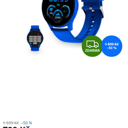
Z
1 599 Kč
–50 %
ZDARMA
D
A
R
M
A
1 599 Kč
–50 %