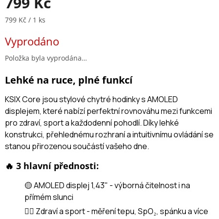
799 Kč
Měrná cena:
799 Kč / 1 ks
Vyprodáno
Položka byla vyprodána…
Lehké na ruce, plné funkcí
KSIX Core jsou stylové chytré hodinky s AMOLED
displejem, které nabízí perfektní rovnováhu mezi funkcemi
pro zdraví, sport a každodenní pohodlí. Díky lehké
konstrukci, přehlednému rozhraní a intuitivnímu ovládání se
stanou přirozenou součástí vašeho dne.
🔥 3 hlavní přednosti:
🟡 AMOLED displej 1,43" - výborná čitelnost i na
přímém slunci
🏃‍♂️ Zdraví a sport - měření tepu, SpO₂, spánku a více