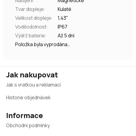
Nabíjení
:
Magnetické
Tvar displeje
:
Kulaté
Velikost displeje
:
1,43"
Voděodolnost
:
IP67
Výdrž baterie
:
Až 5 dní
Položka byla vyprodána…
Z
Jak nakupovat
á
Jak s vratkou a reklamací
p
a
Historie objednávek
t
Informace
í
Obchodní podmínky