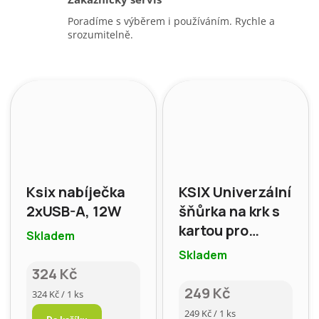
Poradíme s výběrem i používáním. Rychle a
srozumitelně.
Ksix nabíječka
KSIX Univerzální
2xUSB-A, 12W
šňůrka na krk s
kartou pro
Skladem
smartphone,
Skladem
modrá
324 Kč
249 Kč
Měrná
324 Kč / 1 ks
cena:
Měrná
249 Kč / 1 ks