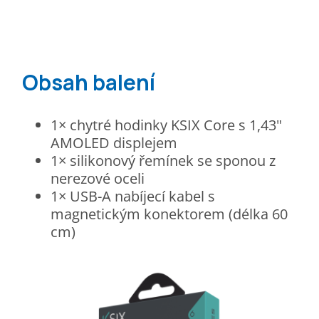
Obsah balení
1× chytré hodinky KSIX Core s 1,43"
AMOLED displejem
1× silikonový řemínek se sponou z
nerezové oceli
1× USB-A nabíjecí kabel s
magnetickým konektorem (délka 60
cm)