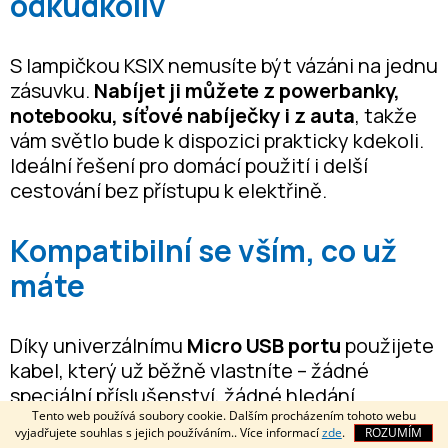
odkudkoliv
S lampičkou KSIX nemusíte být vázáni na jednu
zásuvku.
Nabíjet ji můžete z powerbanky,
notebooku, síťové nabíječky i z auta
, takže
vám světlo bude k dispozici prakticky kdekoli.
Ideální řešení pro domácí použití i delší
cestování bez přístupu k elektřině.
Kompatibilní se vším, co už
máte
Díky univerzálnímu
Micro USB portu
použijete
kabel, který už běžně vlastníte – žádné
speciální příslušenství, žádné hledání
Tento web používá soubory cookie. Dalším procházením tohoto webu
neobvyklých konektorů.
Rychlé a pohodlné
vyjadřujete souhlas s jejich používáním.. Více informací
zde
.
ROZUMÍM
nabíjení
z běžných zařízení vám zajistí světlo