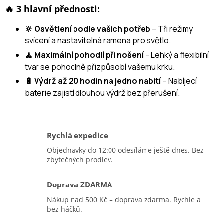
🔥 3 hlavní přednosti:
🔆 Osvětlení podle vašich potřeb
– Tři režimy
svícení a nastavitelná ramena pro světlo.
🧘 Maximální pohodlí při nošení
– Lehký a flexibilní
tvar se pohodlně přizpůsobí vašemu krku.
🔋 Výdrž až 20 hodin na jedno nabití
– Nabíjecí
baterie zajistí dlouhou výdrž bez přerušení.
Rychlá expedice
Objednávky do 12:00 odesíláme ještě dnes. Bez
zbytečných prodlev.
Doprava ZDARMA
Nákup nad 500 Kč = doprava zdarma. Rychle a
bez háčků.