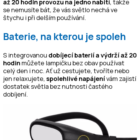
až 20 hodin provozu na jedno nabití
, takže
se nemusíte bát, že vás světlo nechá ve
štychu i při delším používání.
Baterie, na kterou je spoleh
S integrovanou
dobíjecí baterií a výdrží až 20
hodin
můžete lampičku bez obav používat
celý den i noc. Ať už cestujete, tvoříte nebo
jen relaxujete,
spolehlivé napájení
vám zajistí
dostatek světla bez nutnosti častého
dobíjení.