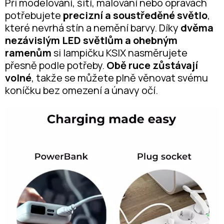
Při modelování, šití, malování nebo opravách
potřebujete
precizní a soustředěné světlo
,
které nevrhá stín a nemění barvy. Díky
dvěma
nezávislým LED světlům a ohebným
ramenům
si lampičku KSIX nasměrujete
přesně podle potřeby.
Obě ruce zůstávají
volné
, takže se můžete plně věnovat svému
koníčku bez omezení a únavy očí.