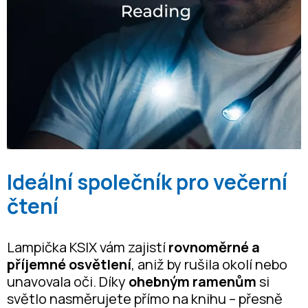
Ideální společník pro večerní
čtení
Lampička KSIX vám zajistí
rovnoměrné a
příjemné osvětlení
, aniž by rušila okolí nebo
unavovala oči. Díky
ohebným ramenům
si
světlo nasměrujete přímo na knihu – přesně