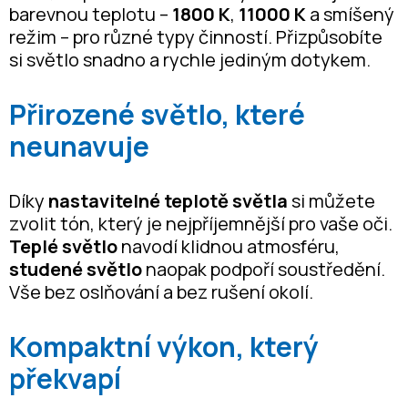
barevnou teplotu –
1800 K
,
11000 K
a smíšený
režim – pro různé typy činností. Přizpůsobíte
si světlo snadno a rychle jediným dotykem.
Přirozené světlo, které
neunavuje
Díky
nastavitelné teplotě světla
si můžete
zvolit tón, který je nejpříjemnější pro vaše oči.
Teplé světlo
navodí klidnou atmosféru,
studené světlo
naopak podpoří soustředění.
Vše bez oslňování a bez rušení okolí.
Kompaktní výkon, který
překvapí