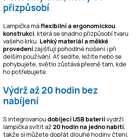
přizpůsobí
Lampička má
flexibilní a ergonomickou
konstrukci
, která se snadno přizpůsobí tvaru
vašeho krku.
Lehký materiál a měkké
provedení
zajišťují pohodlné nošení i při
delším používání. Ať sedíte, ležíte nebo se
pohybujete, světlo zůstává přesně tam, kde
ho potřebujete.
Výdrž až 20 hodin bez
nabíjení
S integrovanou
dobíjecí USB baterií
vydrží
lampička svítit až
20 hodin na jedno nabití
,
takže si můžete dopřát dlouhé hodiny čtení,