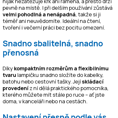
nijak nezatěžuje krk ani ramena, a přesto drží
pevně na místě. I při delším používání zůstává
velmi pohodlná a nenápadná
, takže si ji
téměř ani neuvědomíte. Ideální na čtení,
tvoření i večerní práci bez pocitu omezení.
Snadno sbalitelná, snadno
přenosná
Díky
kompaktním rozměrům a flexibilnímu
tvaru
lampičku snadno složíte do kabelky,
batohu nebo cestovní tašky. Její
skládací
provedení
z ní dělá praktického pomocníka,
kterého můžete mít stále po ruce – ať jste
doma, v kanceláři nebo na cestách.
Nastavení přesně podle vás