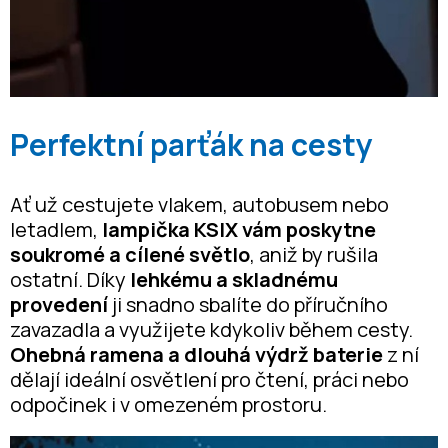
Perfektní parťák na cesty
Ať už cestujete vlakem, autobusem nebo
letadlem,
lampička KSIX vám poskytne
soukromé a cílené světlo
, aniž by rušila
ostatní. Díky
lehkému a skladnému
provedení
ji snadno sbalíte do příručního
zavazadla a využijete kdykoliv během cesty.
Ohebná ramena a dlouhá výdrž baterie
z ní
dělají ideální osvětlení pro čtení, práci nebo
odpočinek i v omezeném prostoru.