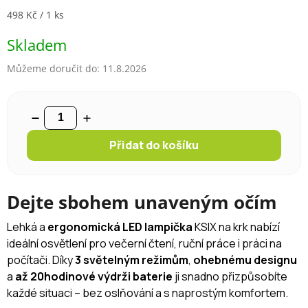
Měrná cena:
498 Kč / 1 ks
Skladem
Můžeme doručit do:
11.8.2026
Přidat do košíku
Dejte sbohem unaveným očím
Lehká a
ergonomická LED lampička
KSIX na krk nabízí
ideální osvětlení pro večerní čtení, ruční práce i práci na
počítači. Díky
3 světelným režimům
,
ohebnému designu
a
až 20hodinové výdrži baterie
ji snadno přizpůsobíte
každé situaci – bez oslňování a s naprostým komfortem.