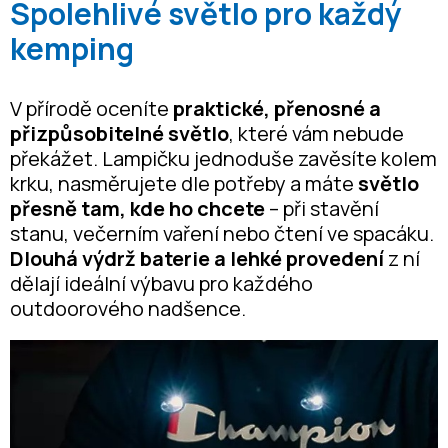
Spolehlivé světlo pro každý
kemping
V přírodě oceníte
praktické, přenosné a
přizpůsobitelné světlo
, které vám nebude
překážet. Lampičku jednoduše zavěsíte kolem
krku, nasměrujete dle potřeby a máte
světlo
přesně tam, kde ho chcete
– při stavění
stanu, večerním vaření nebo čtení ve spacáku.
Dlouhá výdrž baterie a lehké provedení
z ní
dělají ideální výbavu pro každého
outdoorového nadšence.