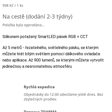
Měrná cena:
998 Kč / 1 ks
Na cestě (dodání 2-3 týdny)
Položka byla vyprodána…
Silikonem potažený SmartLED pásek RGB + CCT
Až 5 metrů - řezatelného, světelného pásku, se kterým
můžete hrát bílým světlem pomocí dálkového ovladače
nebo aplikace. Až 900 lumenů, se kterými můžete vytvořit
jedinečnou a nesrovnatelnou atmosféru.
Rychlá expedice
Objednávky do 12:00 odesíláme ještě dnes. Bez
zbytečných prodlev.
Doprava ZDARMA