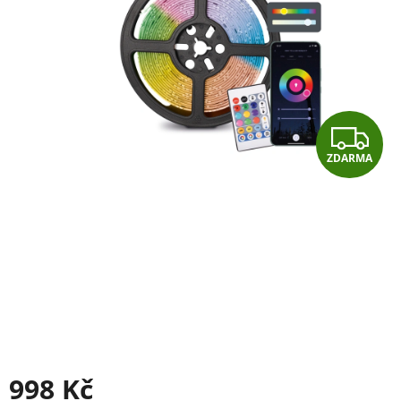
Z
ZDARMA
D
A
R
M
A
998 Kč