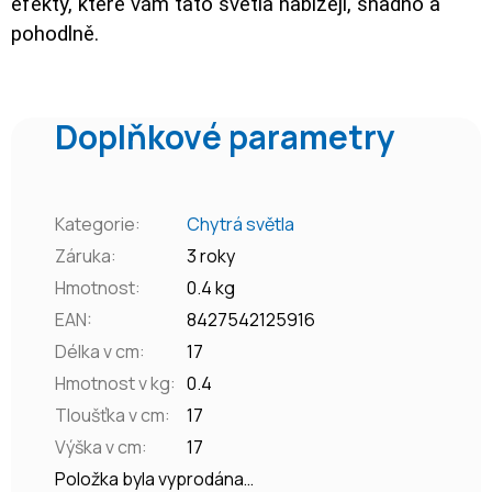
efekty, které vám tato světla nabízejí, snadno a
pohodlně.
Doplňkové parametry
Kategorie
:
Chytrá světla
Záruka
:
3 roky
Hmotnost
:
0.4 kg
EAN
:
8427542125916
Délka v cm
:
17
Hmotnost v kg
:
0.4
Tloušťka v cm
:
17
Výška v cm
:
17
Položka byla vyprodána…