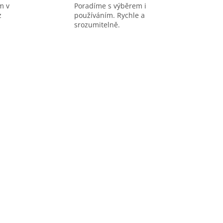
m v
Poradíme s výběrem i
z
používáním. Rychle a
srozumitelně.