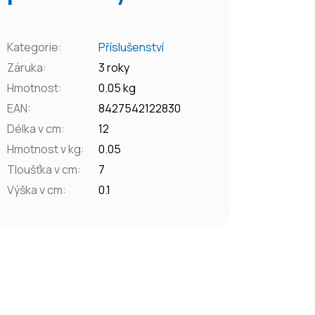
Kategorie
:
Příslušenství
Záruka
:
3 roky
Hmotnost
:
0.05 kg
EAN
:
8427542122830
Délka v cm
:
12
Hmotnost v kg
:
0.05
Tloušťka v cm
:
7
Výška v cm
:
0.1