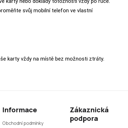
é karty nebo doklady totožnosti vždy po ruce.
roměňte svůj mobilní telefon ve vlastní
še karty vždy na místě bez možnosti ztráty.
Informace
Zákaznická
podpora
Obchodní podmínky