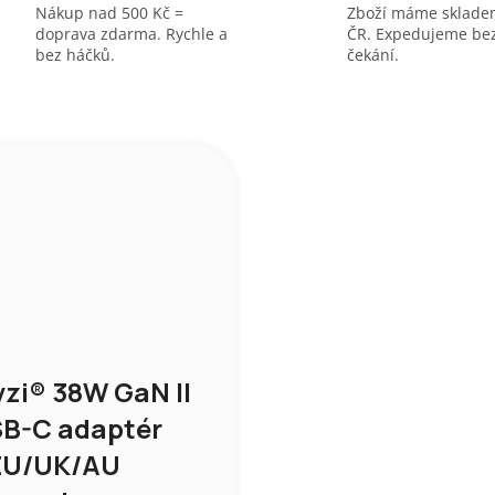
Nákup nad 500 Kč =
Zboží máme sklade
doprava zdarma. Rychle a
ČR. Expedujeme be
bez háčků.
čekání.
vzi® 38W GaN II
B-C adaptér
EU/UK/AU