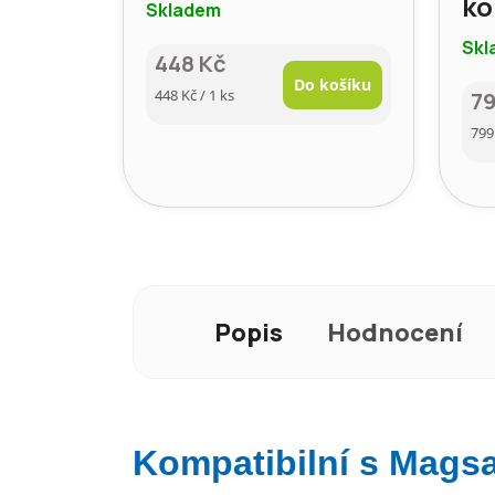
ko
Skladem
Skl
448 Kč
Do košíku
Měrná
448 Kč / 1 ks
79
cena:
Mě
799
cen
Popis
Hodnocení
Kompatibilní s Mags