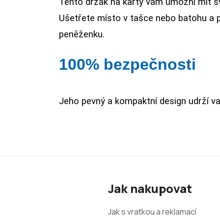
Tento držák na karty vám umožní mít sv
Ušetřete místo v tašce nebo batohu a p
peněženku.
100% bezpečnosti
Jeho pevný a kompaktní design udrží va
Z
á
Jak nakupovat
p
a
Jak s vratkou a reklamací