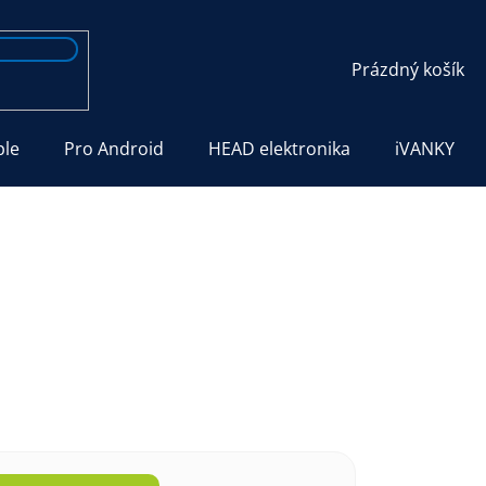
NÁKUPNÍ
Prázdný košík
KOŠÍK
ple
Pro Android
HEAD elektronika
iVANKY