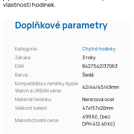
vlastnosti hodinek.
Doplňkové parametry
Kategorie
:
Chytré hodinky
Záruka
:
3 roky
EAN
:
8427542137063
Barva
:
Šedá
Kompatibilita s řemínky Apple
42/44/45/49mm
Watch a URBAN série
:
Materiál řemínku
:
Nerezová ocel
Velikost balení
:
47x157x20mm
499 Kč, (bez
Maloobchodní cena
:
DPH 412,40 Kč)