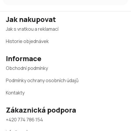
Z
Jak nakupovat
á
Jak s vratkou a reklamací
p
a
Historie objednávek
t
Informace
í
Obchodní podmínky
Podmínky ochrany osobních údajů
Kontakty
Zákaznická podpora
+420 774 786 154