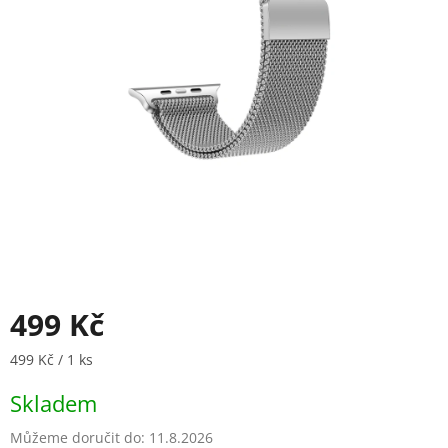
499 Kč
Měrná cena:
499 Kč / 1 ks
Skladem
Můžeme doručit do:
11.8.2026