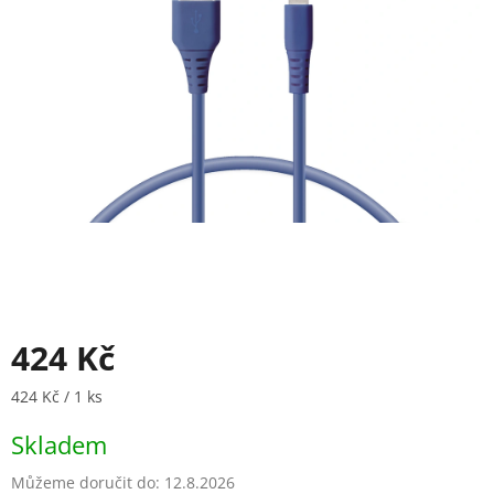
424 Kč
Měrná cena:
424 Kč / 1 ks
Skladem
Můžeme doručit do:
12.8.2026