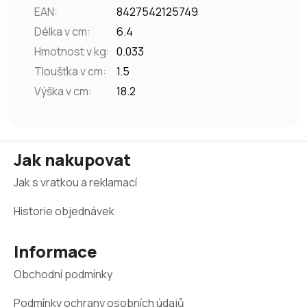
EAN
:
8427542125749
Délka v cm
:
6.4
Hmotnost v kg
:
0.033
Tloušťka v cm
:
1.5
Výška v cm
:
18.2
Z
Jak nakupovat
á
Jak s vratkou a reklamací
p
a
Historie objednávek
t
Informace
í
Obchodní podmínky
Podmínky ochrany osobních údajů