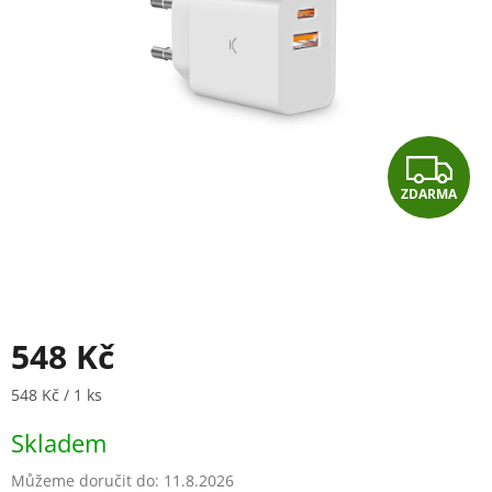
Z
ZDARMA
D
A
R
M
548 Kč
A
Měrná cena:
548 Kč / 1 ks
Skladem
Můžeme doručit do:
11.8.2026