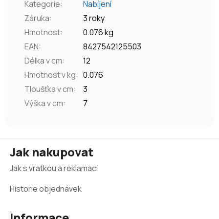
Kategorie
:
Nabíjení
Záruka
:
3 roky
Hmotnost
:
0.076 kg
EAN
:
8427542125503
Délka v cm
:
12
Hmotnost v kg
:
0.076
Tloušťka v cm
:
3
Výška v cm
:
7
Z
Jak nakupovat
á
Jak s vratkou a reklamací
p
a
Historie objednávek
t
Informace