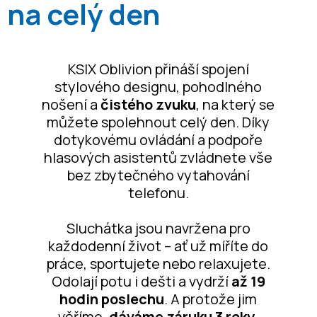
na celý den
KSIX Oblivion přináší spojení
stylového designu, pohodlného
nošení a
čistého zvuku
, na který se
můžete spolehnout celý den. Díky
dotykovému ovládání a podpoře
hlasových asistentů zvládnete vše
bez zbytečného vytahování
telefonu.
Sluchátka jsou navržena pro
každodenní život – ať už míříte do
práce, sportujete nebo relaxujete.
Odolají potu i dešti a vydrží
až 19
hodin poslechu
. A protože jim
věříme,
dáváme záruku 3 roky
.