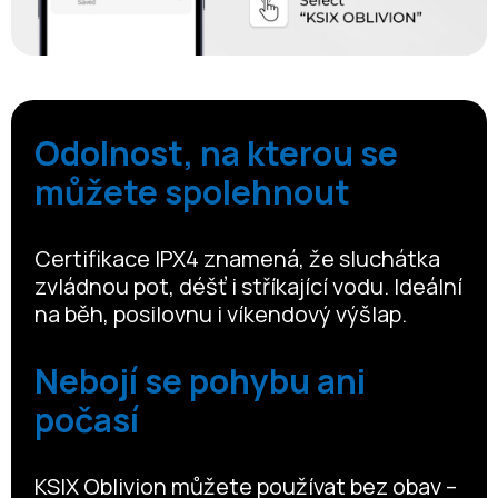
Odolnost, na kterou se
můžete spolehnout
Certifikace IPX4 znamená, že sluchátka
zvládnou pot, déšť i stříkající vodu. Ideální
na běh, posilovnu i víkendový výšlap.
Nebojí se pohybu ani
počasí
KSIX Oblivion můžete používat bez obav –