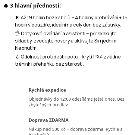
🔥 3 hlavní přednosti:
🔋 Až 19 hodin bez kabelů – 4 hodiny přehrávání + 15
hodin v pouzdře, ideální na celý den bez zásuvky.
🖐️ Dotykové ovládání a asistenti – přeskakujte
skladby, zvedejte hovory a aktivujte Siri jedním
klepnutím.
💧 Odolnost proti dešti i potu – krytí IPX4 zvládne
trénink i přeháňku bez starostí.
Rychlá expedice
Objednávky do 12:00 odesíláme ještě dnes. Bez
zbytečných prodlev.
Doprava ZDARMA
Nákup nad 500 Kč = doprava zdarma. Rychle a
bez háčků.