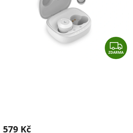
Z
ZDARMA
D
A
R
M
A
579 Kč