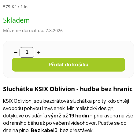
Měrná cena:
579 Kč / 1 ks
Skladem
Můžeme doručit do:
7.8.2026
Přidat do košíku
Sluchátka KSIX Oblivion - hudba bez hranic
KSIX Oblivion jsou bezdrátová sluchátka pro ty, kdo chtějí
svobodu pohybu i myšlenek. Minimalistický design,
dotykové ovládání a
výdrž až 19 hodin
– připravená na vše
od ranního běhu až po večerní videohovor. Pusťte se do
dne na plno.
Bez kabelů
, bez přestávek.