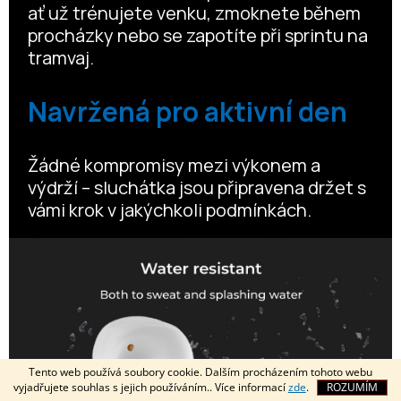
ať už trénujete venku, zmoknete během
procházky nebo se zapotíte při sprintu na
tramvaj.
Navržená pro aktivní den
Žádné kompromisy mezi výkonem a
výdrží – sluchátka jsou připravena držet s
vámi krok v jakýchkoli podmínkách.
Tento web používá soubory cookie. Dalším procházením tohoto webu
vyjadřujete souhlas s jejich používáním.. Více informací
zde
.
ROZUMÍM