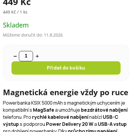
449 Kč
Měrná cena:
449 Kč / 1 ks
Skladem
Můžeme doručit do:
11.8.2026
Přidat do košíku
Magnetická energie vždy po ruce
Powerbanka KSIX 5000 mAh s magnetickým uchycením je
kompatibilní s
MagSafe
a umožňuje
bezdrátové nabíjení
telefonu. Pro
rychlé kabelové nabíjení
nabízí
USB-C
výstup
s podporou
Power Delivery 20 W
a
USB-A vstup
pro dobíjení powerbanky. Díky
průchozímu napájení