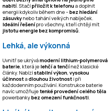
nabití
. Stačí
přiložit k telefonu
a doplnit
energii kdykoliv během dne –
bez hledání
zásuvky
nebo tahání velkých nabíječek.
Ideální řešení
pro všechny, kteří chtějí mít
jistotu energie bez kompromisů
.
Lehká, ale výkonná
Uvnitř se ukrývá
moderní lithium-polymerová
baterie
, která je
lehčí a tenčí
než klasické
články. Nabízí
stabilní výkon
,
vysokou
účinnost
a
dlouhou životnost
i při
každodenním používání. Konstrukce baterie
navíc umožňuje
tenké provedení celého těla
powerbanky
bez omezení funkčnosti
.