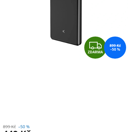
Z
899 Kč
–50 %
ZDARMA
D
A
R
M
A
899 Kč
–50 %