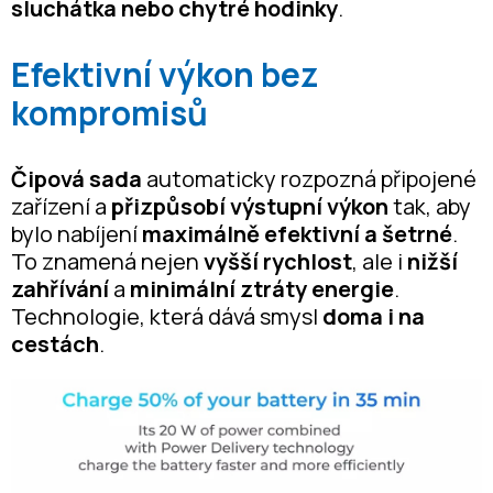
sluchátka nebo chytré hodinky
.
Efektivní výkon bez
kompromisů
Čipová sada
automaticky rozpozná připojené
zařízení a
přizpůsobí výstupní výkon
tak, aby
bylo nabíjení
maximálně efektivní a šetrné
.
To znamená nejen
vyšší rychlost
, ale i
nižší
zahřívání
a
minimální ztráty energie
.
Technologie, která dává smysl
doma i na
cestách
.