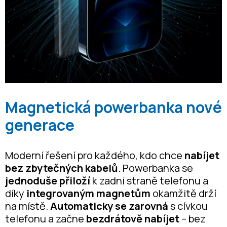
Magnetická powerbanka nové
generace
Moderní řešení pro každého, kdo chce
nabíjet
bez zbytečných kabelů
. Powerbanka se
jednoduše přiloží
k zadní straně telefonu a
díky
integrovaným magnetům
okamžitě drží
na místě.
Automaticky se zarovná
s cívkou
telefonu a začne
bezdrátově nabíjet
– bez