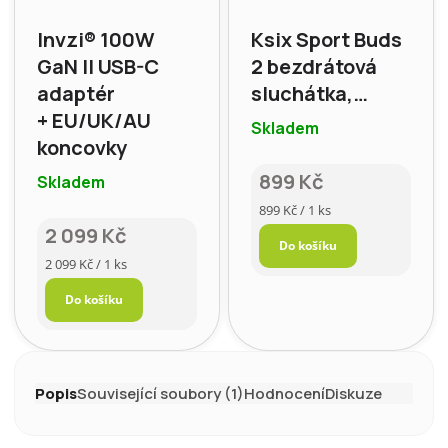
Invzi® 100W
Ksix Sport Buds
GaN II USB-C
2 bezdrátová
adaptér
sluchátka,
+ EU/UK/AU
7+25h
Skladem
koncovky
899 Kč
Skladem
Měrná
899 Kč / 1 ks
cena:
2 099 Kč
Do košíku
Měrná
2 099 Kč / 1 ks
cena:
Do košíku
Popis
Související soubory (1)
Hodnocení
Diskuze