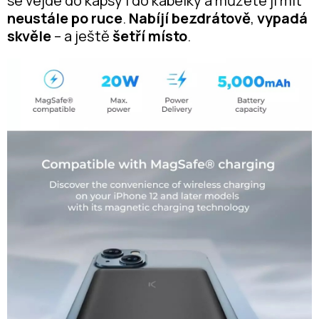
se vejde do kapsy i do kabelky a můžete ji mít
neustále po ruce
.
Nabíjí bezdrátově
,
vypadá
skvěle
– a ještě
šetří místo
.