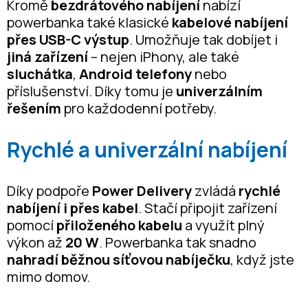
Kromě
bezdrátového nabíjení
nabízí
powerbanka také klasické
kabelové nabíjení
přes USB-C výstup
. Umožňuje tak dobíjet i
jiná zařízení
– nejen iPhony, ale také
sluchátka
,
Android telefony
nebo
příslušenství. Díky tomu je
univerzálním
řešením
pro každodenní potřeby.
Rychlé a univerzální nabíjení
Díky podpoře
Power Delivery
zvládá
rychlé
nabíjení i přes kabel
. Stačí připojit zařízení
pomocí
přiloženého kabelu
a využít plný
výkon až
20 W
. Powerbanka tak snadno
nahradí běžnou síťovou nabíječku
, když jste
mimo domov.