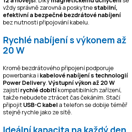
12 a novější
. Díky
magnetickému uchycení
se
vždy správně zarovná a poskytne
stabilní,
efektivní a bezpečné bezdrátové nabíjení
bez nutnosti připojování kabelu.
Rychlé nabíjení s výkonem až
20 W
Kromě bezdrátového připojení podporuje
powerbanka i
kabelové nabíjení s technologií
Power Delivery
.
Výstupní výkon až 20 W
zajistí
rychlé dobití
kompatibilních zařízení,
takže nebudete ztrácet čas čekáním. Stačí
připojit
USB-C kabel
a telefon se dobije téměř
stejně rychle jako ze sítě.
Ideální kapacita na každý den