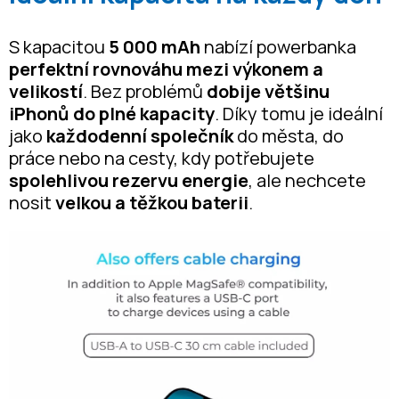
S kapacitou
5 000 mAh
nabízí powerbanka
perfektní rovnováhu mezi výkonem a
velikostí
. Bez problémů
dobije většinu
iPhonů do plné kapacity
. Díky tomu je ideální
jako
každodenní společník
do města, do
práce nebo na cesty, kdy potřebujete
spolehlivou rezervu energie
, ale nechcete
nosit
velkou a těžkou baterii
.