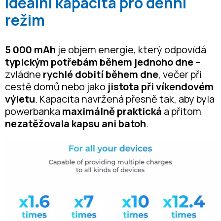
Ideální kapacita pro denní
režim
5 000 mAh
je objem energie, který odpovídá
typickým potřebám během jednoho dne
–
zvládne
rychlé dobití během dne
, večer při
cestě domů nebo jako
jistota při víkendovém
výletu
. Kapacita navržená přesně tak, aby byla
powerbanka
maximálně praktická
a přitom
nezatěžovala kapsu ani batoh
.