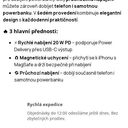
můžete zároveň dobíjet
telefon i samotnou
powerbanku
. V
šedém provedení
kombinuje
elegantní
design
s
každodenní praktičností
.
🔥 3 hlavní přednosti:
⚡
Rychlé nabíjení 20 W PD
– podporuje Power
Delivery přes USB-C výstup
🧲
Magnetické uchycení
– přichytí se k iPhonu s
MagSafe a drží bezpečně při nabíjení
🔁
Průchozí nabíjení
– dobíjí současně telefon i
samotnou powerbanku
Rychlá expedice
Objednávky do 12:00 odesíláme ještě dnes. Bez
zbytečných prodlev.