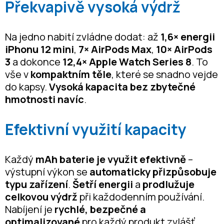
Překvapivě vysoká výdrž
Na jedno nabití zvládne dodat: až
1,6× energii
iPhonu 12 mini
,
7× AirPods Max
,
10× AirPods
3
a dokonce
12,4× Apple Watch Series 8
. To
vše v
kompaktním těle
, které se snadno vejde
do kapsy.
Vysoká kapacita bez zbytečné
hmotnosti navíc
.
Efektivní využití kapacity
Každý
mAh baterie je využit efektivně
–
výstupní výkon se
automaticky přizpůsobuje
typu zařízení
.
Šetří energii
a
prodlužuje
celkovou výdrž
při každodenním používání.
Nabíjení je
rychlé, bezpečné a
optimalizované
pro každý produkt zvlášť.