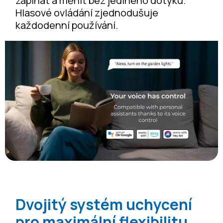
zapínat a měnit bez jediného dotyku.
Hlasové ovládání zjednodušuje
každodenní používání.
Dvojitý systém uchycení
pro maximální flexibilitu