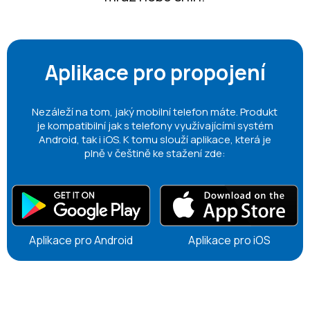
Aplikace pro propojení
Nezáleží na tom, jaký mobilní telefon máte. Produkt
je kompatibilní jak s telefony využívajícími systém
Android, tak i iOS. K tomu slouží aplikace, která je
plně v češtině ke stažení zde:
Aplikace pro Android
Aplikace pro iOS