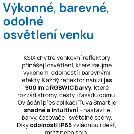
Výkonné, barevné,
odolné
osvětlení venku
KSIX chytré venkovní reflektory
přinášejí osvětlení, které zaujme
výkonem, odolností i barevnými
efekty. Každý reflektor nabízí
jas
900 lm
a
RGBWIC barvy
, které
rozzáří stromy, cesty i fasádu domu.
Ovládání přes aplikaci Tuya Smart je
snadné a intuitivní
– nastavíte
barvy, časovače i světelné scény.
Díky
odolnosti IP65
zvládnou i déšť,
mráz nebo sníh.