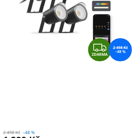
Z
2 498 Kč
–48 %
ZDARMA
D
A
R
M
A
2 498 Kč
–48 %