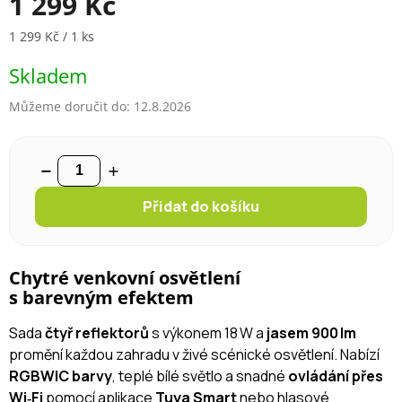
1 299 Kč
Měrná cena:
1 299 Kč / 1 ks
Skladem
Můžeme doručit do:
12.8.2026
Přidat do košíku
Chytré venkovní osvětlení
s barevným efektem
Sada
čtyř reflektorů
s výkonem 18 W a
jasem 900 lm
promění každou zahradu v živé scénické osvětlení. Nabízí
RGBWIC barvy
, teplé bílé světlo a snadné
ovládání přes
Wi‑Fi
pomocí aplikace
Tuya Smart
nebo hlasové