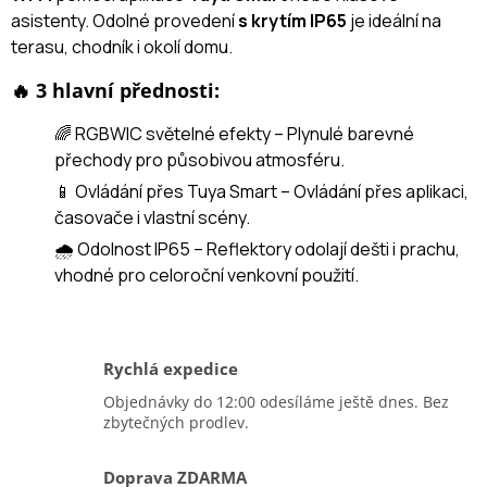
asistenty. Odolné provedení
s krytím IP65
je ideální na
terasu, chodník i okolí domu.
🔥 3 hlavní přednosti:
🌈 RGBWIC světelné efekty – Plynulé barevné
přechody pro působivou atmosféru.
📱 Ovládání přes Tuya Smart – Ovládání přes aplikaci,
časovače i vlastní scény.
🌧️ Odolnost IP65 – Reflektory odolají dešti i prachu,
vhodné pro celoroční venkovní použití.
Rychlá expedice
Objednávky do 12:00 odesíláme ještě dnes. Bez
zbytečných prodlev.
Doprava ZDARMA