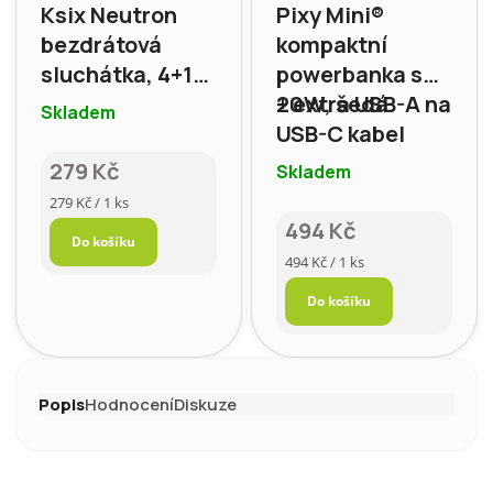
Ksix Neutron
Pixy Mini®
bezdrátová
kompaktní
sluchátka, 4+16
powerbanka s
h, zelená
20W, šedá
+ extra USB-A na
Skladem
USB-C kabel
279 Kč
Skladem
Měrná
279 Kč / 1 ks
cena:
494 Kč
Do košíku
Měrná
494 Kč / 1 ks
cena:
Do košíku
Popis
Hodnocení
Diskuze