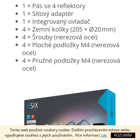
1 × Pás se 4 reflektory
1 × Síťový adaptér
1 × Integrovaný ovladač
4 × Zemní kolíky (205 × Ø20 mm)
4 × Šrouby (nerezová ocel)
4 × Ploché podložky M4 (nerezová
ocel)
4 × Pružné podložky M4 (nerezová
ocel)
Tento web používá soubory cookie. Dalším procházením tohoto webu
vyjadřujete souhlas s jejich používáním.. Více informací
zde
.
ROZUMÍM