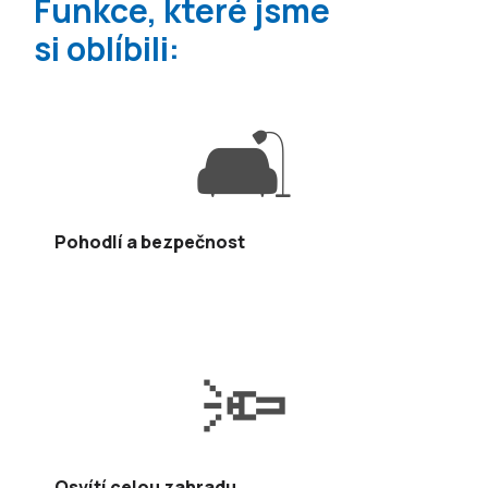
Funkce, které jsme
si oblíbili:
🛋️
Pohodlí a bezpečnost
🔦
Osvítí celou zahradu