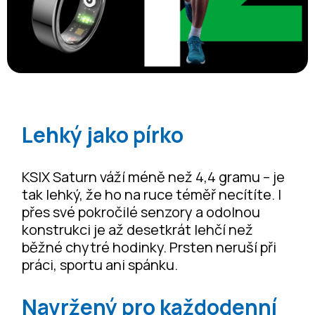
Lehký jako pírko
KSIX Saturn váží méně než 4,4 gramu – je
tak lehký, že ho na ruce téměř necítíte. I
přes své pokročilé senzory a odolnou
konstrukci je až desetkrát lehčí než
běžné chytré hodinky. Prsten neruší při
práci, sportu ani spánku.
Navržený pro každodenní