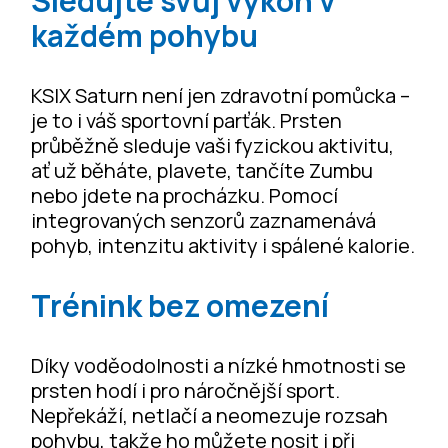
Sledujte svůj výkon v
každém pohybu
KSIX Saturn není jen zdravotní pomůcka –
je to i váš sportovní parťák. Prsten
průběžně sleduje vaši fyzickou aktivitu,
ať už běháte, plavete, tančíte Zumbu
nebo jdete na procházku. Pomocí
integrovaných senzorů zaznamenává
pohyb, intenzitu aktivity i spálené kalorie.
Trénink bez omezení
Díky voděodolnosti a nízké hmotnosti se
prsten hodí i pro náročnější sport.
Nepřekáží, netlačí a neomezuje rozsah
pohybu, takže ho můžete nosit i při