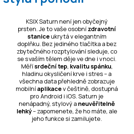
KSIX Saturn není jen obyčejný
prsten. Je to vaše osobní
zdravotní
stanice
ukrytá v elegantním
doplňku. Bez jediného tlačítka a bez
zbytečného rozptylování sleduje, co
se s vaším tělem děje ve dne i v noci.
Měří
srdeční tep
,
kvalitu spánku
,
hladinu okysličení krve i stres – a
všechna data přehledně zobrazuje
mobilní
aplikace
v češtině, dostupná
pro Android i iOS. Saturn je
nenápadný, stylový a
neuvěřitelně
lehký
– zapomenete, že ho máte, ale
jeho funkce si zamilujete.