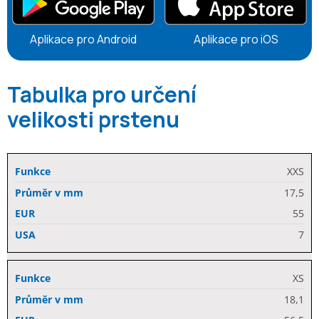
Aplikace pro Android
Aplikace pro iOS
Tabulka pro určení
velikosti prstenu
XXS
17,5
55
7
XS
18,1