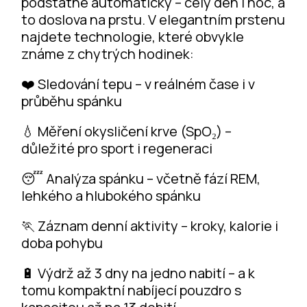
podstatné automaticky – celý den i noc, a
to doslova na prstu. V elegantním prstenu
najdete technologie, které obvykle
známe z chytrých hodinek:
❤️ Sledování tepu – v reálném čase i v
průběhu spánku
💧 Měření okysličení krve (SpO₂) –
důležité pro sport i regeneraci
😴 Analýza spánku – včetně fází REM,
lehkého a hlubokého spánku
🏃 Záznam denní aktivity – kroky, kalorie i
doba pohybu
🔋 Výdrž až 3 dny na jedno nabití – a k
tomu kompaktní nabíjecí pouzdro s