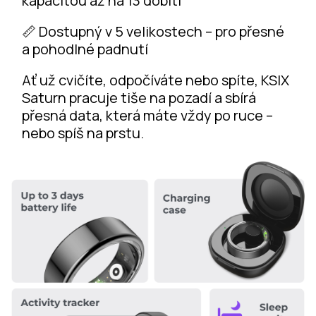
kapacitou až na 13 dobití
📏 Dostupný v 5 velikostech – pro přesné
a pohodlné padnutí
Ať už cvičíte, odpočíváte nebo spíte, KSIX
Saturn pracuje tiše na pozadí a sbírá
přesná data, která máte vždy po ruce –
nebo spíš na prstu.