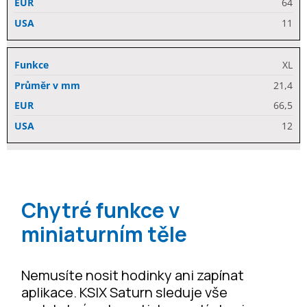
64
11
XL
21,4
66,5
12
Chytré funkce v
miniaturním těle
Nemusíte nosit hodinky ani zapínat
aplikace. KSIX Saturn sleduje vše