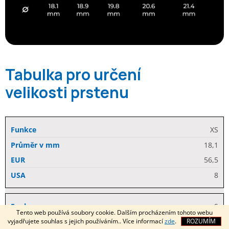
Tabulka pro určení
velikosti prstenu
XS
18,1
56,5
8
S
Tento web používá soubory cookie. Dalším procházením tohoto webu
vyjadřujete souhlas s jejich používáním.. Více informací
zde
.
ROZUMÍM
18,9