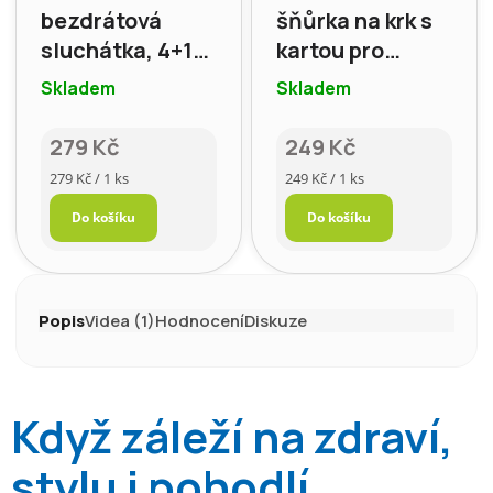
bezdrátová
šňůrka na krk s
sluchátka, 4+16
kartou pro
h, bílá
smartphone,
Skladem
Skladem
starorůžová
279 Kč
249 Kč
Měrná
Měrná
279 Kč / 1 ks
249 Kč / 1 ks
cena:
cena:
Do košíku
Do košíku
Popis
Videa (1)
Hodnocení
Diskuze
Když záleží na zdraví,
stylu i pohodlí