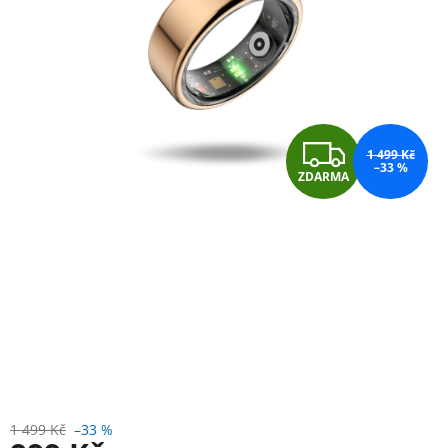
Z
1 499 Kč
–33 %
ZDARMA
D
A
R
M
A
1 499 Kč
–33 %