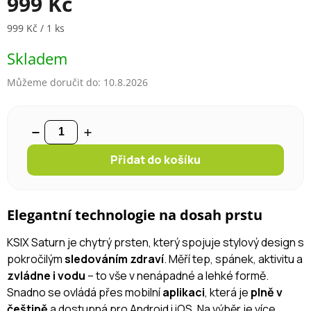
999 Kč
Měrná cena:
999 Kč / 1 ks
Skladem
Můžeme doručit do:
10.8.2026
Přidat do košíku
Elegantní technologie na dosah prstu
KSIX Saturn je chytrý prsten, který spojuje stylový design s
pokročilým
sledováním zdraví
. Měří tep, spánek, aktivitu a
zvládne i vodu
– to vše v nenápadné a lehké formě.
Snadno se ovládá přes mobilní
aplikaci
, která je
plně v
češtině
a dostupná pro Android i iOS. Na výběr je více