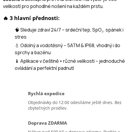
velikostí pro pohodlné nošení na každém prstu.
🔥 3 hlavní přednosti:
🧠 Sleduje zdraví 24/7 – srdeční tep, SpO₂, spánek i
stres
💧 Odolný a vodotěsný – 5ATM & IP68, vhodný i do
sprchy a bazénu
📱 Aplikace v češtině + různé velikosti – jednoduché
ovládání a perfektní padnutí
Rychlá expedice
Objednávky do 12:00 odesíláme ještě dnes. Bez
zbytečných prodlev.
Doprava ZDARMA
Nákup nad 500 Kč = doprava zdarma. Rychle a