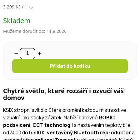
Měrná cena:
3 299 Kč / 1 ks
Skladem
Můžeme doručit do:
11.8.2026
Přidat do košíku
Chytré světlo, které rozzáří i ozvučí váš
domov
KSIX stropní svítidlo Sfera promění každou místnost ve
vizuální i akustický zážitek. Nabízí barevné
RGBIC
podsvícení
,
CCT technologii
s nastavením teploty bílé
od 3000 do 6500 K,
vestavěný Bluetooth reproduktor
a