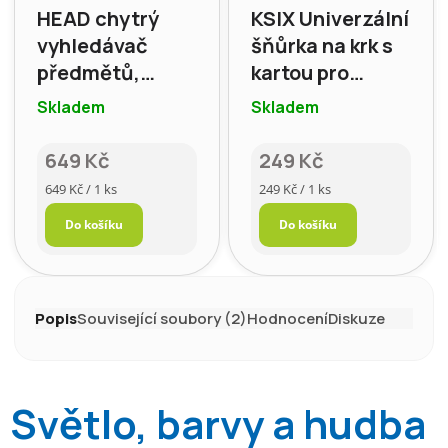
HEAD chytrý
KSIX Univerzální
vyhledávač
šňůrka na krk s
předmětů,
kartou pro
kompatibilní s
smartphone,
Skladem
Skladem
Apple
černá
649 Kč
249 Kč
Měrná
Měrná
649 Kč / 1 ks
249 Kč / 1 ks
cena:
cena:
Do košíku
Do košíku
Popis
Související soubory (2)
Hodnocení
Diskuze
Světlo, barvy a hudba