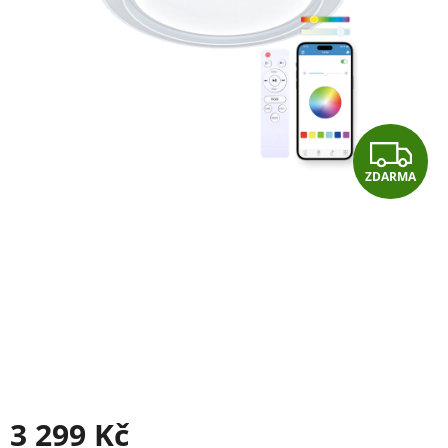
Z
ZDARMA
D
A
R
M
A
3 299 Kč