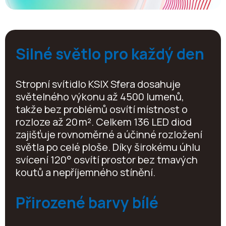
Silné světlo pro každý den
Stropní svítidlo KSIX Sfera dosahuje
světelného výkonu až 4500 lumenů,
takže bez problémů osvítí místnost o
rozloze až 20 m². Celkem 136 LED diod
zajišťuje rovnoměrné a účinné rozložení
světla po celé ploše. Díky širokému úhlu
svícení 120° osvítí prostor bez tmavých
koutů a nepříjemného stínění.
Přirozené barvy bílé