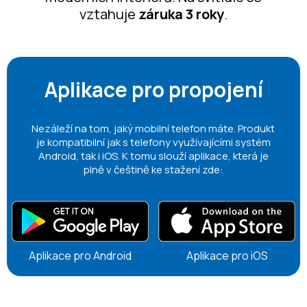
vztahuje
záruka 3 roky
.
Aplikace pro propojení
Nezáleží na tom, jaký mobilní telefon máte. Produkt
je kompatibilní jak s telefony využívajícími systém
Android, tak i iOS. K tomu slouží aplikace, která je
plně v češtině ke stažení zde:
Aplikace pro Android
Aplikace pro iOS