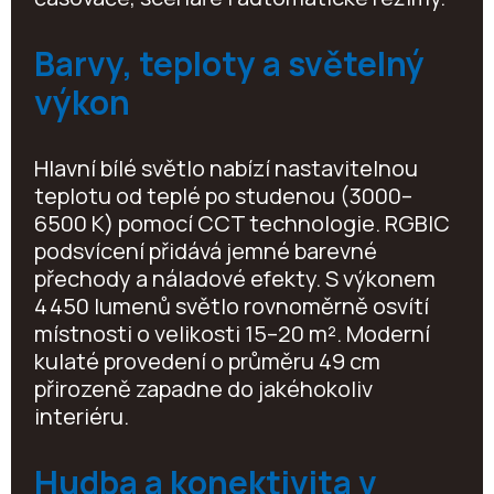
Barvy, teploty a světelný
výkon
Hlavní bílé světlo nabízí nastavitelnou
teplotu od teplé po studenou (3000–
6500 K) pomocí CCT technologie. RGBIC
podsvícení přidává jemné barevné
přechody a náladové efekty. S výkonem
4 450 lumenů světlo rovnoměrně osvítí
místnosti o velikosti 15–20 m². Moderní
kulaté provedení o průměru 49 cm
přirozeně zapadne do jakéhokoliv
interiéru.
Hudba a konektivita v