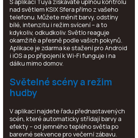
S aplikací Tuya získáváte úplnou kontrolu
nad světlem KSIX Sfera přímo z vašeho
telefonu. Můžete měnit barvy, odstíny
bílé, intenzitu i režim svícení – a to
kdykoliv, odkudkoliv. Světlo reaguje
okamžitě a přesně podle vašich pokynů.
Aplikace je zdarma ke stažení pro Android
i iOS a po připojení k Wi-Fi funguje i na
dálku mimo domov.
Světelné scény a režim
hudby
V aplikaci najdete řadu přednastavených
scén, které automaticky střídají barvy a
efekty – od jemného teplého světla po
barevné sekvence pro večerní zábavu.