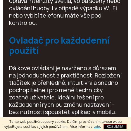
úprava intenzity světla, volba scény nebo
ovládání hudby. I v případě výpadku Wi‑Fi
nebo vybití telefonu máte vše pod
kontrolou.
Ovladač pro každodenní
použití
Dálkové ovládání je navrženo s důrazem
na jednoduchost a praktičnost. Rozložení
tlačítek je přehledné, intuitivní a snadno
pochopitelné i pro méně technicky
zdatné uživatele. Ideální řešení pro
každodenní rychlou změnu nastavení –
bez nutnosti spouštět aplikaci v mobilu.
Tento web používá soubory cookie. Dalším procházením tohoto webu
Rozměr, který perfektně
vyjadřujete souhlas s jejich používáním.. Více informací
zde
.
ROZUMÍM