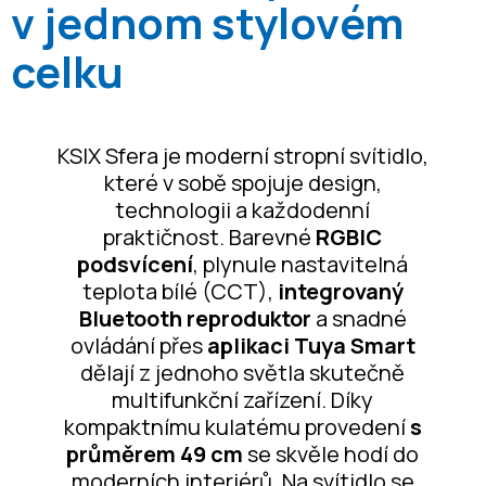
v jednom stylovém
celku
KSIX Sfera je moderní stropní svítidlo,
které v sobě spojuje design,
technologii a každodenní
praktičnost. Barevné
RGBIC
podsvícení
, plynule nastavitelná
teplota bílé (CCT),
integrovaný
Bluetooth reproduktor
a snadné
ovládání přes
aplikaci Tuya Smart
dělají z jednoho světla skutečně
multifunkční zařízení. Díky
kompaktnímu kulatému provedení
s
průměrem 49 cm
se skvěle hodí do
moderních interiérů. Na svítidlo se