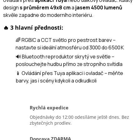
ovládání přes
aplikaci Tuya
nebo dálkový ovladač. Kulatý
design
s průměrem 49x8 cm
a
jasem 4500 lumenů
skvěle zapadne do moderního interiéru.
🔥 3 hlavní přednosti:
🌈 RGBIC a CCT světlo pro pestrost barev –
nastavte si ideální atmosféru od 3000 do 6500 K
🔊 Bluetooth reproduktor skrytý ve světle –
poslouchejte hudbu přímo ze stropního svítidla
📱 Ovládání přes Tuya aplikaci i ovladač – měňte
barvy, jas i scény kdykoli a odkudkoli
Rychlá expedice
Objednávky do 12:00 odesíláme ještě dnes. Bez
zbytečných prodlev.
Doprava ZDARMA