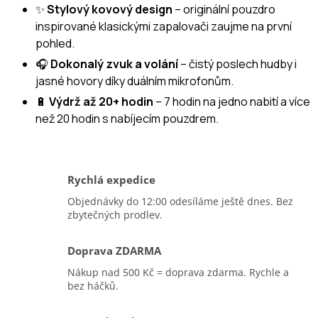
✨
Stylový kovový design
– originální pouzdro
inspirované klasickými zapalovači zaujme na první
pohled.
🎧
Dokonalý zvuk a volání
– čistý poslech hudby i
jasné hovory díky duálním mikrofonům.
🔋
Výdrž až 20+ hodin
– 7 hodin na jedno nabití a více
než 20 hodin s nabíjecím pouzdrem.
Rychlá expedice
Objednávky do 12:00 odesíláme ještě dnes. Bez
zbytečných prodlev.
Doprava ZDARMA
Nákup nad 500 Kč = doprava zdarma. Rychle a
bez háčků.