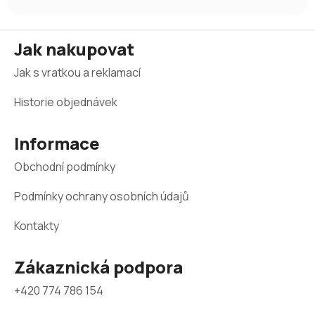
Z
Jak nakupovat
á
Jak s vratkou a reklamací
p
a
Historie objednávek
t
Informace
í
Obchodní podmínky
Podmínky ochrany osobních údajů
Kontakty
Zákaznická podpora
+420 774 786 154