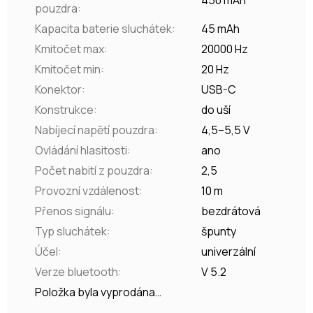
pouzdra
:
Kapacita baterie sluchátek
:
45 mAh
Kmitočet max
:
20000 Hz
Kmitočet min
:
20 Hz
Konektor
:
USB-C
Konstrukce
:
do uší
Nabíjecí napětí pouzdra
:
4,5–5,5 V
Ovládání hlasitosti
:
ano
Počet nabití z pouzdra
:
2,5
Provozní vzdálenost
:
10 m
Přenos signálu
:
bezdrátová
Typ sluchátek
:
špunty
Účel
:
univerzální
Verze bluetooth
:
V 5.2
Položka byla vyprodána…