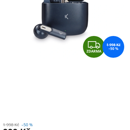
Z
1 998 Kč
–50 %
ZDARMA
D
A
R
M
A
1 998 Kč
–50 %