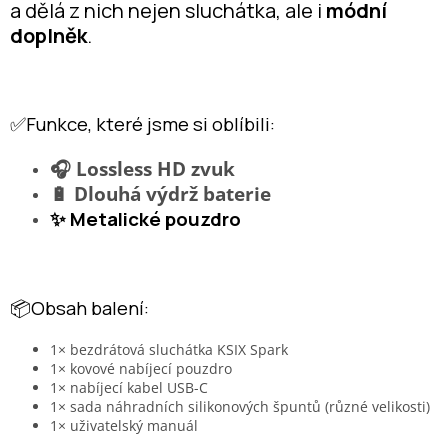
a dělá z nich nejen sluchátka, ale i
módní
doplněk
.
✅Funkce, které jsme si oblíbili:
🎧 Lossless HD zvuk
🔋 Dlouhá výdrž baterie
✨ Metalické pouzdro
📦Obsah balení:
1× bezdrátová sluchátka KSIX Spark
1× kovové nabíjecí pouzdro
1× nabíjecí kabel USB-C
1× sada náhradních silikonových špuntů (různé velikosti)
1× uživatelský manuál