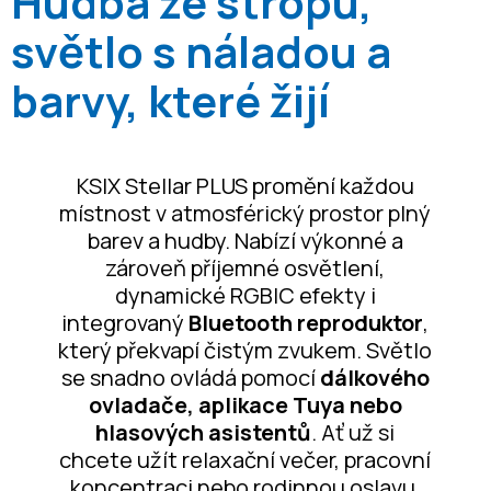
Hudba ze stropu,
světlo s náladou a
barvy, které žijí
KSIX Stellar PLUS promění každou
místnost v atmosférický prostor plný
barev a hudby. Nabízí výkonné a
zároveň příjemné osvětlení,
dynamické RGBIC efekty i
integrovaný
Bluetooth reproduktor
,
který překvapí čistým zvukem. Světlo
se snadno ovládá pomocí
dálkového
ovladače, aplikace Tuya nebo
hlasových asistentů
. Ať už si
chcete užít relaxační večer, pracovní
koncentraci nebo rodinnou oslavu,