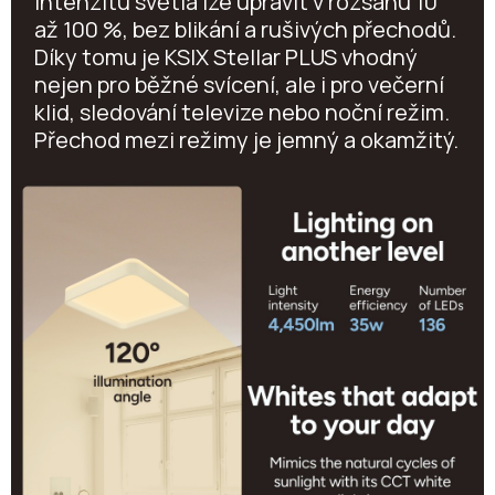
Intenzitu světla lze upravit v rozsahu 10
až 100 %, bez blikání a rušivých přechodů.
Díky tomu je KSIX Stellar PLUS vhodný
nejen pro běžné svícení, ale i pro večerní
klid, sledování televize nebo noční režim.
Přechod mezi režimy je jemný a okamžitý.