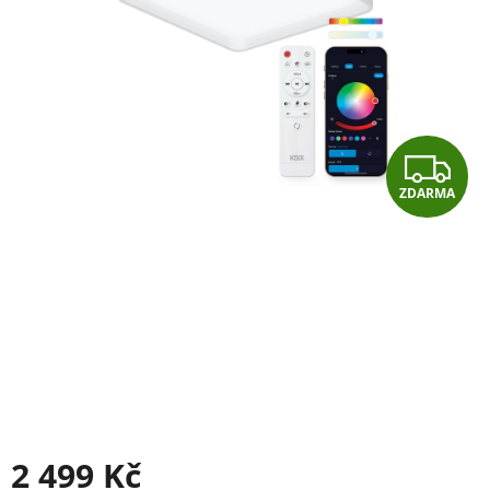
Z
ZDARMA
D
A
R
M
A
2 499 Kč