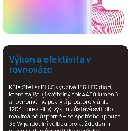
Výkon a efektivita v
rovnováze
KSIX Stellar PLUS využívá 136 LED diod,
které zajišťují světelný tok 4450 lumenů
a rovnoměrné pokrytí prostoru v úhlu
120°. I přes silný výkon zůstává svítidlo
maximálně úsporné – se spotřebou pouze
35 W je ideální volbou pro každodenní
provoz v domácnosti i komerčních