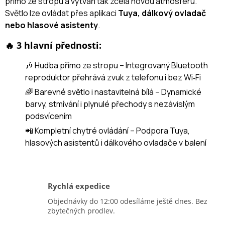
přímo ze stropu a vytváří tak zcela novou atmosféru.
Světlo lze ovládat přes aplikaci
Tuya, dálkový ovladač
nebo hlasové asistenty
.
🔥 3 hlavní přednosti:
🎶 Hudba přímo ze stropu – Integrovaný Bluetooth
reproduktor přehrává zvuk z telefonu i bez Wi‑Fi
🌈 Barevné světlo i nastavitelná bílá – Dynamické
barvy, stmívání i plynulé přechody s nezávislým
podsvícením
📲 Kompletní chytré ovládání – Podpora Tuya,
hlasových asistentů i dálkového ovladače v balení
Rychlá expedice
Objednávky do 12:00 odesíláme ještě dnes. Bez
zbytečných prodlev.