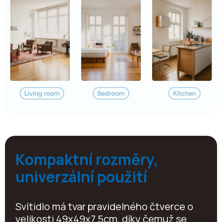
Kompaktní rozměry,
univerzální použití
Svítidlo má tvar pravidelného čtverce o
velikosti 49x49x7.5cm, díky čemuž se