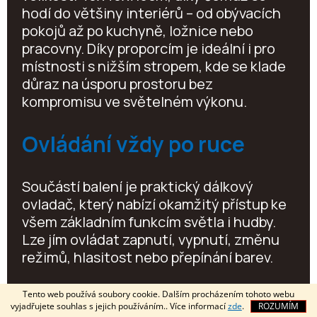
hodí do většiny interiérů – od obývacích
pokojů až po kuchyně, ložnice nebo
pracovny. Díky proporcím je ideální i pro
místnosti s nižším stropem, kde se klade
důraz na úsporu prostoru bez
kompromisu ve světelném výkonu.
Ovládání vždy po ruce
Součástí balení je praktický dálkový
ovladač, který nabízí okamžitý přístup ke
všem základním funkcím světla i hudby.
Lze jím ovládat zapnutí, vypnutí, změnu
režimů, hlasitost nebo přepínání barev.
Nezávislé na aplikaci
Tento web používá soubory cookie. Dalším procházením tohoto webu
vyjadřujete souhlas s jejich používáním.. Více informací
zde
.
ROZUMÍM