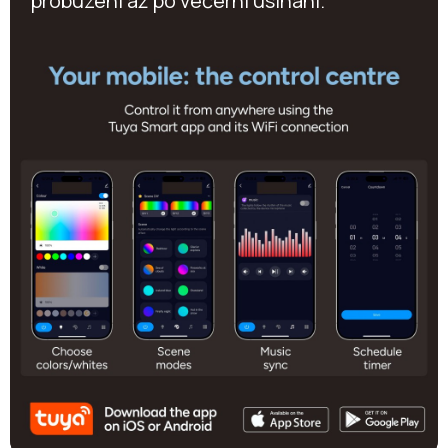
probuzení až po večerní usínání.