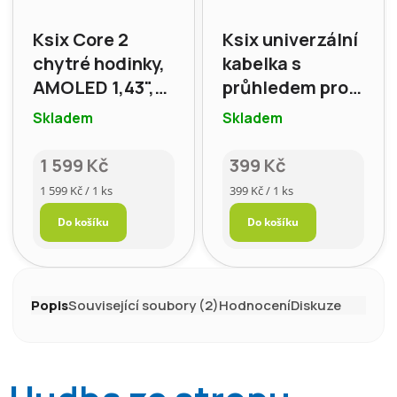
Ksix Core 2
Ksix univerzální
chytré hodinky,
kabelka s
AMOLED 1,43",
průhledem pro
černé
Smartphone,
Skladem
Skladem
černá
1 599 Kč
399 Kč
Měrná
Měrná
1 599 Kč / 1 ks
399 Kč / 1 ks
cena:
cena:
Do košíku
Do košíku
Popis
Související soubory (2)
Hodnocení
Diskuze