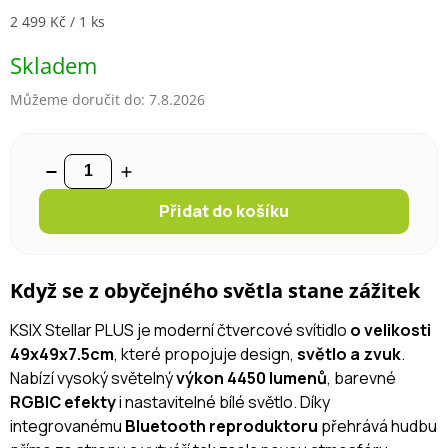
Měrná cena:
2 499 Kč / 1 ks
Skladem
Můžeme doručit do:
7.8.2026
Přidat do košíku
Když se z obyčejného světla stane zážitek
KSIX Stellar PLUS je moderní čtvercové svítidlo
o velikosti
49x49x7.5cm
, které propojuje design,
světlo a zvuk
.
Nabízí vysoký světelný
výkon 4450 lumenů
, barevné
RGBIC efekty
i nastavitelné bílé světlo. Díky
integrovanému
Bluetooth reproduktoru
přehrává hudbu