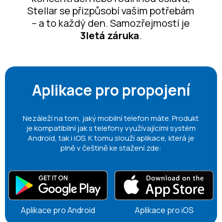
Stellar se přizpůsobí vašim potřebám
– a to každý den. Samozřejmostí je
3letá záruka
.
Aplikace pro propojení
Nezáleží na tom, jaký mobilní telefon máte. Produkt
je kompatibilní jak s telefony využívajícími systém
Android, tak i iOS. K tomu slouží aplikace, která je
plně v češtině ke stažení zde:
Aplikace pro Android
Aplikace pro iOS