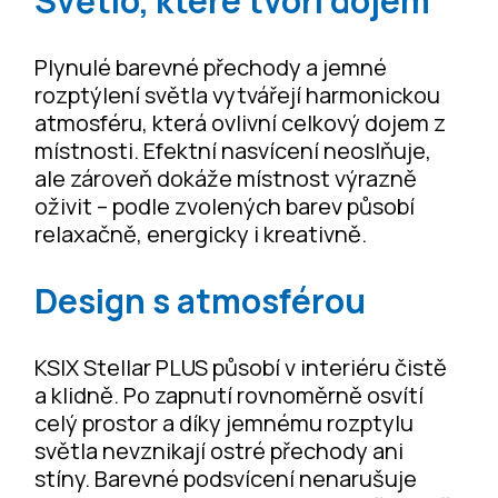
Světlo, které tvoří dojem
Plynulé barevné přechody a jemné
rozptýlení světla vytvářejí harmonickou
atmosféru, která ovlivní celkový dojem z
místnosti. Efektní nasvícení neoslňuje,
ale zároveň dokáže místnost výrazně
oživit – podle zvolených barev působí
relaxačně, energicky i kreativně.
Design s atmosférou
KSIX Stellar PLUS působí v interiéru čistě
a klidně. Po zapnutí rovnoměrně osvítí
celý prostor a díky jemnému rozptylu
světla nevznikají ostré přechody ani
stíny. Barevné podsvícení nenarušuje