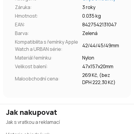
Záruka
:
3 roky
Hmotnost
:
0.035 kg
EAN
:
8427542131047
Barva
:
Zelená
Kompatibilita s řemínky Apple
42/44/45/49mm
Watch a URBAN série
:
Materiál řemínku
:
Nylon
Velikost balení
:
47x157x20mm
269 Kč, (bez
Maloobchodní cena
:
DPH 222,30 Kč)
Z
Jak nakupovat
á
Jak s vratkou a reklamací
p