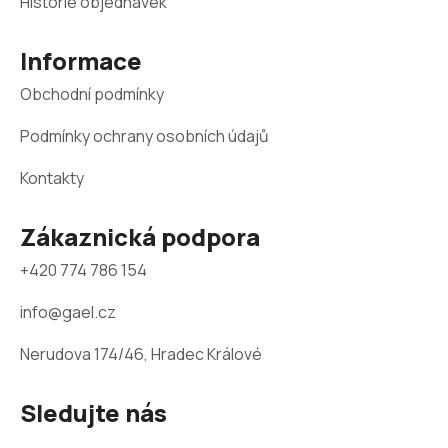
a
Historie objednávek
t
Informace
í
Obchodní podmínky
Podmínky ochrany osobních údajů
Kontakty
Zákaznická podpora
+420 774 786 154
info@gael.cz
Nerudova 174/46, Hradec Králové
Sledujte nás