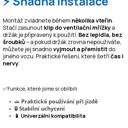
⚡ Snadná instalace
Montáž zvládnete během
několika vteřin
.
Stačí zasunout
klip do ventilační mřížky
a
držák je připravený k použití.
Bez lepidla, bez
šroubků
– a pokud držák zrovna nepoužíváte,
můžete jej snadno
vyjmout a přemístit
do
jiného vozu. Praktické řešení, které šetří
čas i
nervy
.
✅Funkce, které jsme si oblíbili:
🚗
Praktické používání při jízdě
🔒 Stabilní uchycení
📱 Univerzální kompatibilita