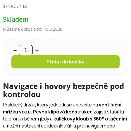
Měrná cena:
374 Kč / 1 ks
Skladem
Můžeme doručit do:
10.8.2026
Přidat do košíku
Navigace i hovory bezpečně pod
kontrolou
Praktický držák, který jednoduše upevníte na
ventilační
mřížku vozu
.
Pevná klipová konstrukce
zajistí stabilitu
telefonu i během jízdy a
kuličkový kloub s 360° otáčením
umožní nastavení do ideálního úhlu pro navigaci nebo