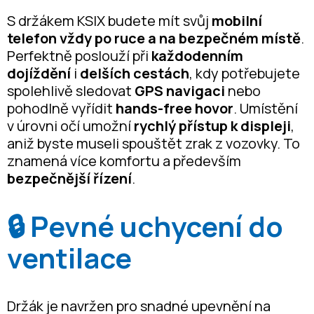
S držákem KSIX budete mít svůj
mobilní
telefon vždy po ruce a na bezpečném místě
.
Perfektně poslouží při
každodenním
dojíždění
i
delších cestách
, kdy potřebujete
spolehlivě sledovat
GPS navigaci
nebo
pohodlně vyřídit
hands-free hovor
. Umístění
v úrovni očí umožní
rychlý přístup k displeji
,
aniž byste museli spouštět zrak z vozovky. To
znamená více komfortu a především
bezpečnější řízení
.
🔒 Pevné uchycení do
ventilace
Držák je navržen pro snadné upevnění na