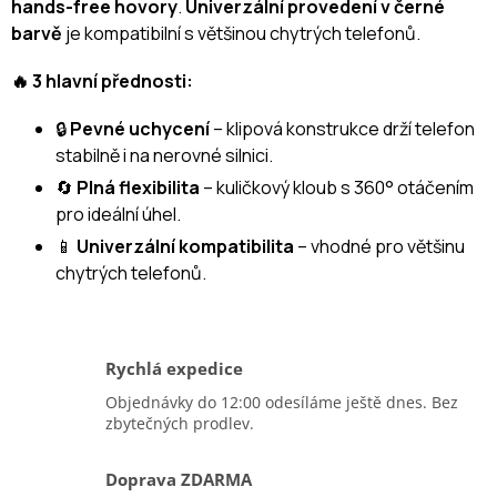
hands-free hovory
.
Univerzální provedení v černé
barvě
je kompatibilní s většinou chytrých telefonů.
🔥 3 hlavní přednosti:
🔒
Pevné uchycení
– klipová konstrukce drží telefon
stabilně i na nerovné silnici.
🔄
Plná flexibilita
– kuličkový kloub s 360° otáčením
pro ideální úhel.
📱
Univerzální kompatibilita
– vhodné pro většinu
chytrých telefonů.
Rychlá expedice
Objednávky do 12:00 odesíláme ještě dnes. Bez
zbytečných prodlev.
Doprava ZDARMA