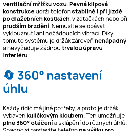
ventilační mřížku vozu
.
Pevná klipová
konstrukce
udrží telefon
stabilně i při jízdě
po dlažebních kostkách
, v zatáčkách nebo při
prudším brzdění
. Nemusíte se obávat
vyklouznutí ani nežádoucích vibrací. Díky
tomuto systému je držák zároveň
nenápadný
a nevyžaduje žádnou
trvalou úpravu
interiéru
.
🔄 360° nastavení
úhlu
Každý řidič má jiné potřeby, a proto je držák
vybaven
kuličkovým kloubem
. Ten umožňuje
plné 360° otáčení
a sklápění do různých úhlů.
Snadno si nastavíte telefon
na výšku pro