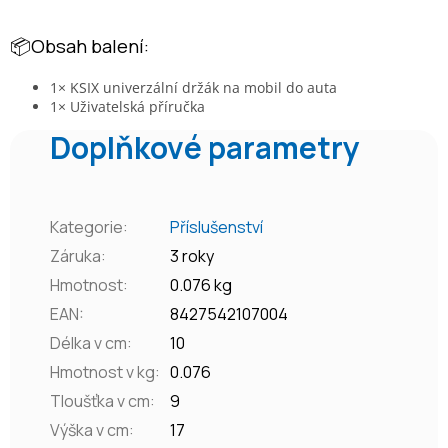
📦Obsah balení:
1× KSIX univerzální držák na mobil do auta
1× Uživatelská příručka
Doplňkové parametry
Kategorie
:
Příslušenství
Záruka
:
3 roky
Hmotnost
:
0.076 kg
EAN
:
8427542107004
Délka v cm
:
10
Hmotnost v kg
:
0.076
Tloušťka v cm
:
9
Výška v cm
:
17