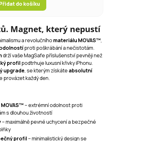
Přidat do košíku
tů. Magnet, který nepustí
nimalismu a revolučního
materiálu MOVAS™
,
odolností
proti poškrábání a nečistotám.
m
drží vaše MagSafe příslušenství pevněji než
ký profil
podtrhuje luxusní křivky iPhonu.
ý upgrade
, se kterým získáte
absolutní
de provázet každý den.
ál MOVAS™
– extrémní odolnost proti
ám s dlouhou životností
y
– maximálně pevné uchycení a bezpečné
plňky
ečný profil
– minimalistický design se