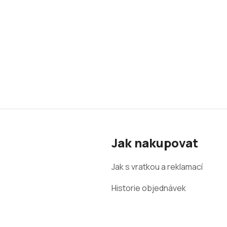
Z
á
Jak nakupovat
p
a
Jak s vratkou a reklamací
t
Historie objednávek
í