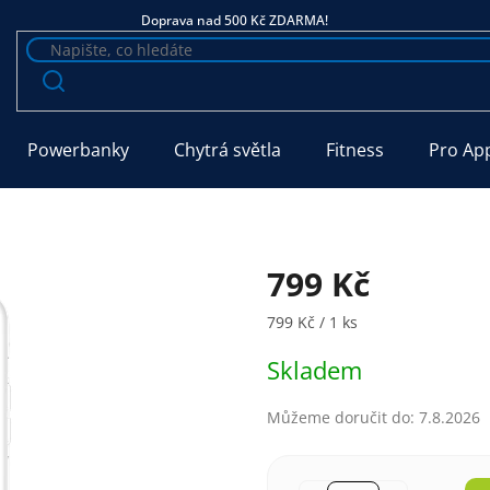
Doprava nad 500 Kč ZDARMA!
Powerbanky
Chytrá světla
Fitness
Pro Ap
799 Kč
Měrná cena:
799 Kč / 1 ks
Skladem
Můžeme doručit do:
7.8.2026