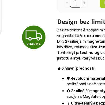
Design bez limi
Z
Zažijte dokonalé spojení mi
veganské kůže s
extrémní 
Díky
2× silnějším
magnetů
ZDARMA
D
kdy dříve, zatímco
ultra-ten
Tento kryt je
technologick
jistotu a styl
, který vás bu
A
🔥 3 hlavní přednosti:
🛡️
Revoluční materi
R
poškrábání a nečistot
🧲
2× silnější magnet
M
spojení s MagSafe do
📱
Ultra-tenký a bezp