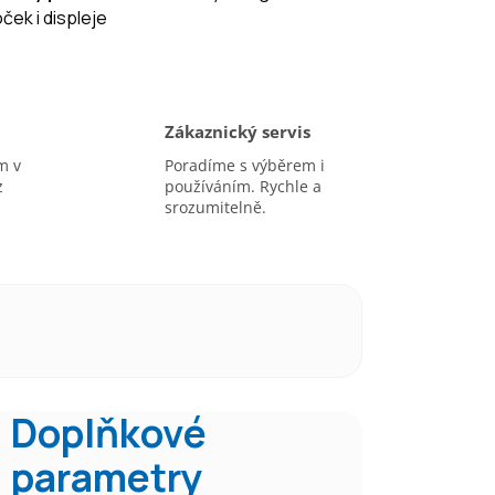
ek i displeje
Zákaznický servis
m v
Poradíme s výběrem i
z
používáním. Rychle a
srozumitelně.
Doplňkové
parametry