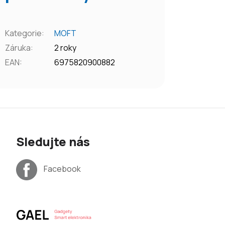
Kategorie
:
MOFT
Záruka
:
2 roky
EAN
:
6975820900882
Sledujte nás
Facebook