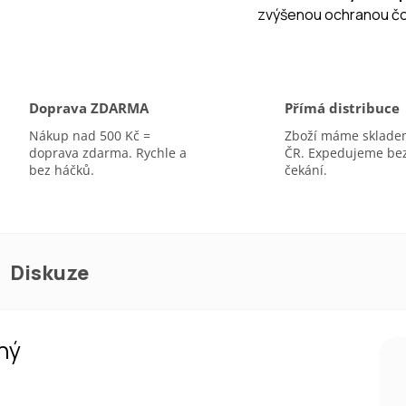
zvýšenou ochranou čoč
A
Doprava ZDARMA
Přímá distribuce
Nákup nad 500 Kč =
Zboží máme sklade
doprava zdarma. Rychle a
ČR. Expedujeme be
bez háčků.
čekání.
Diskuze
ný