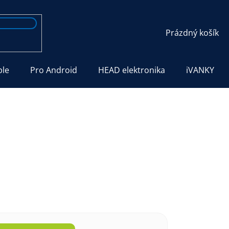
NÁKUPNÍ
Prázdný košík
KOŠÍK
ple
Pro Android
HEAD elektronika
iVANKY