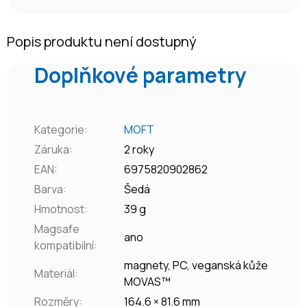
Popis produktu není dostupný
Doplňkové parametry
Kategorie
:
MOFT
Záruka
:
2 roky
EAN
:
6975820902862
Barva
:
Šedá
Hmotnost
:
39 g
Magsafe
ano
kompatibilní
:
magnety, PC, veganská kůže
Materiál
:
MOVAS™
Rozměry
:
164.6 × 81.6 mm