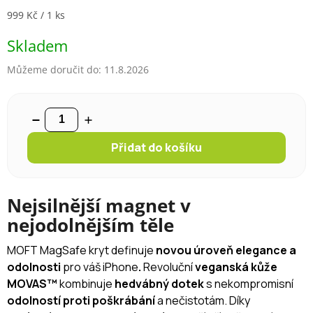
Měrná cena:
999 Kč / 1 ks
Skladem
Můžeme doručit do:
11.8.2026
Přidat do košíku
Nejsilnější magnet v
nejodolnějším těle
MOFT MagSafe kryt definuje
novou úroveň elegance a
odolnosti
pro váš iPhone
.
Revoluční
veganská kůže
MOVAS™
kombinuje
hedvábný dotek
s nekompromisní
odolností proti poškrábání
a nečistotám. Díky