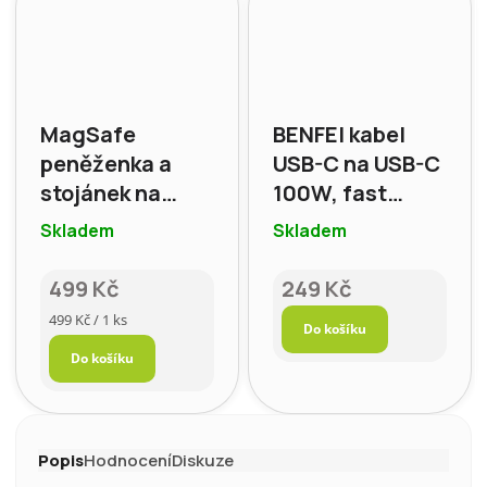
MagSafe
BENFEI kabel
peněženka a
USB-C na USB-C
stojánek na
100W, fast
iPhone – MOFT,
charging, délka
Skladem
Skladem
barva: světle
1 m
šedá
499 Kč
249 Kč
Měrná
499 Kč / 1 ks
Do košíku
cena:
Do košíku
Popis
Hodnocení
Diskuze