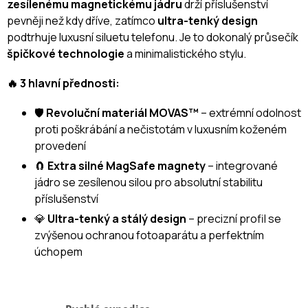
zesílenému magnetickému jádru
drží příslušenství
pevněji než kdy dříve, zatímco
ultra-tenký design
podtrhuje luxusní siluetu telefonu. Je to dokonalý průsečík
špičkové technologie
a minimalistického stylu.
🔥 3 hlavní přednosti:
🛡️
Revoluční materiál MOVAS™
– extrémní odolnost
proti poškrábání a nečistotám v luxusním koženém
provedení
🧲
Extra silné MagSafe magnety
– integrované
jádro se zesílenou silou pro absolutní stabilitu
příslušenství
💎
Ultra-tenký a stálý design
– precizní profil se
zvýšenou ochranou fotoaparátu a perfektním
úchopem