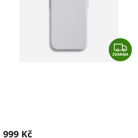
Z
ZDARMA
D
A
R
M
A
999 Kč