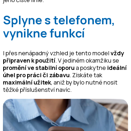
Splyne s telefonem,
vynikne funkcí
I přes nenápadný vzhled je tento model
vždy
připraven k použití
. V jediném okamžiku se
promění ve stabilní oporu
a poskytne
ideální
úhel pro práci či zábavu
. Získáte tak
maximální užitek
, aniž by bylo nutné nosit
těžké příslušenství navíc.