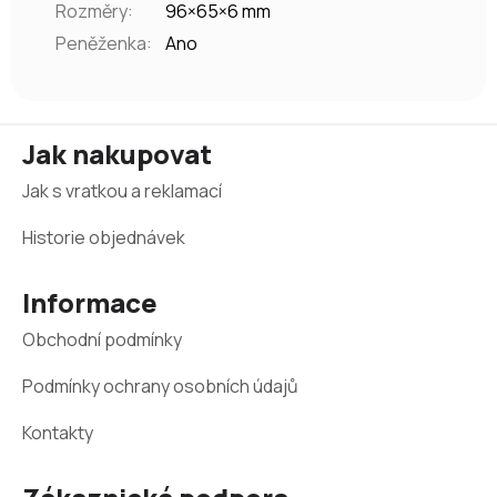
Rozměry
:
96×65×6 mm
Peněženka
:
Ano
Z
Jak nakupovat
á
Jak s vratkou a reklamací
p
a
Historie objednávek
t
Informace
í
Obchodní podmínky
Podmínky ochrany osobních údajů
Kontakty