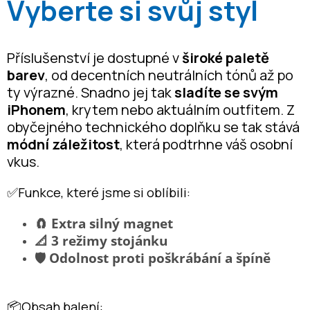
Vyberte si svůj styl
Příslušenství je dostupné v
široké paletě
barev
, od decentních neutrálních tónů až po
ty výrazné. Snadno jej tak
sladíte se svým
iPhonem
, krytem nebo aktuálním outfitem. Z
obyčejného technického doplňku se tak stává
módní záležitost
, která podtrhne váš osobní
vkus.
✅Funkce, které jsme si oblíbili:
🧲 Extra silný magnet
📐 3 režimy stojánku
🛡️ Odolnost proti poškrábání a špíně
📦Obsah balení: