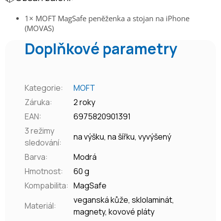
1× MOFT MagSafe peněženka a stojan na iPhone
(MOVAS)
Doplňkové parametry
Kategorie
:
MOFT
Záruka
:
2 roky
EAN
:
6975820901391
3 režimy
na výšku, na šířku, vyvýšený
sledování
:
Barva
:
Modrá
Hmotnost
:
60 g
Kompabilita
:
MagSafe
veganská kůže, sklolaminát,
Materiál
:
magnety, kovové pláty