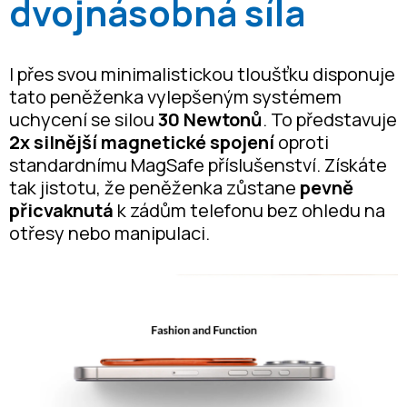
dvojnásobná síla
I přes svou minimalistickou tloušťku disponuje
tato peněženka vylepšeným systémem
uchycení se silou
30 Newtonů
. To představuje
2x silnější
magnetické spojení
oproti
standardnímu MagSafe příslušenství. Získáte
tak jistotu, že peněženka zůstane
pevně
přicvaknutá
k zádům telefonu bez ohledu na
otřesy nebo manipulaci.