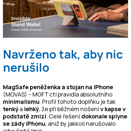
Navrženo tak, aby nic
nerušilo
MagSafe peněženka a stojan na iPhone
(MOVAS) – MOFT ctí pravidla absolutního
minimalismu
. Profil tohoto doplňku je tak
tenký
a
lehký
, že při běžném nošení
v kapse v
podstatě zmizí
. Celé řešení
dokonale splyne
se zády iPhonu
, aniž by jakkoli narušovalo
jeho čisté linie.