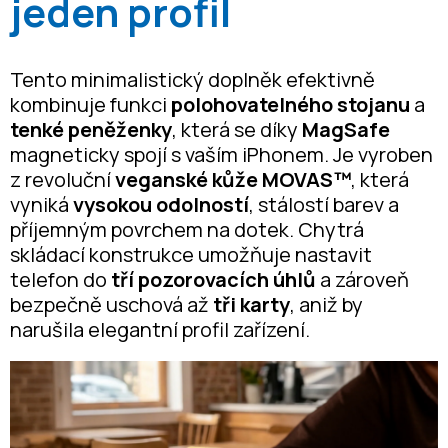
jeden profil
Tento minimalistický doplněk efektivně
kombinuje funkci
polohovatelného stojanu
a
tenké peněženky
, která se díky
MagSafe
magneticky spojí s vaším iPhonem. Je vyroben
z revoluční
veganské kůže MOVAS™
, která
vyniká
vysokou odolností
, stálostí barev a
příjemným povrchem na dotek. Chytrá
skládací konstrukce umožňuje nastavit
telefon do
tří pozorovacích úhlů
a zároveň
bezpečně uschová až
tři karty
, aniž by
narušila elegantní profil zařízení.