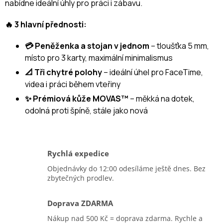
nabídne ideální úhly pro práci i zábavu.
🔥 3 hlavní přednosti:
💳 Peněženka a stojan v jednom
– tloušťka 5 mm,
místo pro 3 karty, maximální minimalismus
📐 Tři chytré polohy
– ideální úhel pro FaceTime,
videa i práci během vteřiny
✨ Prémiová kůže MOVAS™
– měkká na dotek,
odolná proti špíně, stále jako nová
Rychlá expedice
Objednávky do 12:00 odesíláme ještě dnes. Bez
zbytečných prodlev.
Doprava ZDARMA
Nákup nad 500 Kč = doprava zdarma. Rychle a