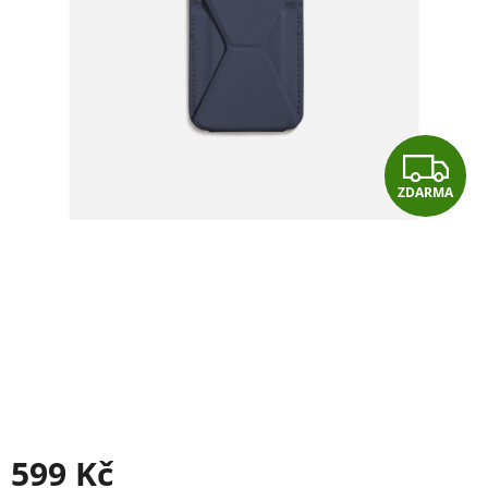
Z
ZDARMA
D
A
R
M
A
599 Kč