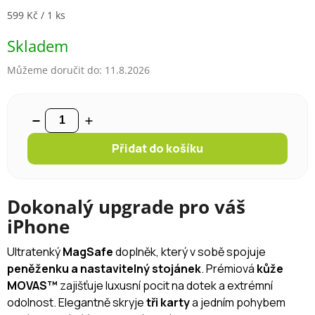
Měrná cena:
599 Kč / 1 ks
Skladem
Můžeme doručit do:
11.8.2026
Přidat do košíku
Dokonalý upgrade pro váš
iPhone
Ultratenký
MagSafe
doplněk, který v sobě spojuje
peněženku a nastavitelný stojánek
. Prémiová
kůže
MOVAS™
zajišťuje luxusní pocit na dotek a extrémní
odolnost. Elegantně skryje
tři karty
a jedním pohybem