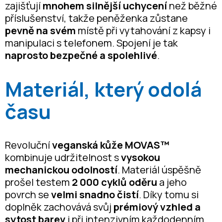
zajišťují
mnohem silnější uchycení
než běžné
příslušenství, takže peněženka zůstane
pevně na svém
místě při vytahování z kapsy i
manipulaci s telefonem. Spojení je tak
naprosto bezpečné a spolehlivé
.
Materiál, který odolá
času
Revoluční
veganská kůže MOVAS™
kombinuje udržitelnost s
vysokou
mechanickou odolností
. Materiál úspěšně
prošel testem
2 000 cyklů oděru
a jeho
povrch se
velmi snadno čistí
. Díky tomu si
doplněk zachovává svůj
prémiový vzhled a
sytost barev
i při intenzivním každodenním