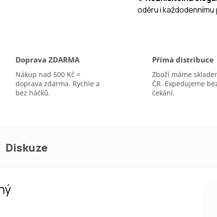
oděru i každodennímu 
A
Doprava ZDARMA
Přímá distribuce
Nákup nad 500 Kč =
Zboží máme sklade
doprava zdarma. Rychle a
ČR. Expedujeme be
bez háčků.
čekání.
Diskuze
ný