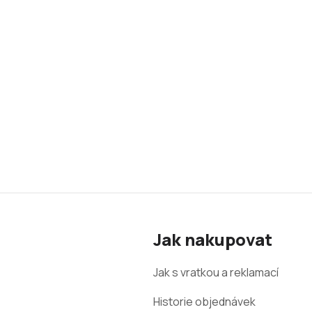
Z
á
Jak nakupovat
p
a
Jak s vratkou a reklamací
t
Historie objednávek
í