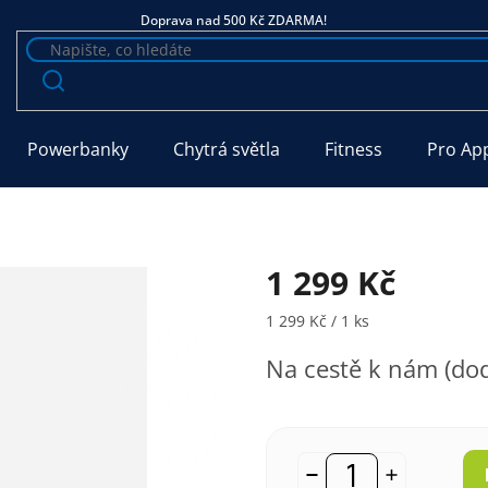
Doprava nad 500 Kč ZDARMA!
Powerbanky
Chytrá světla
Fitness
Pro Ap
1 299 Kč
Měrná cena:
1 299 Kč / 1 ks
Na cestě k nám (dod