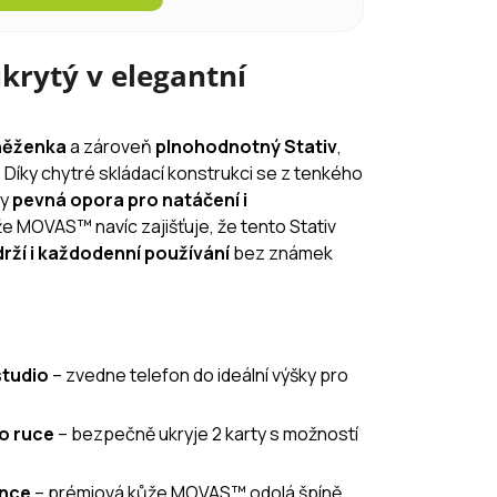
ukrytý v elegantní
něženka
a zároveň
plnohodnotný Stativ
,
 Díky chytré skládací konstrukci se z tenkého
ny
pevná opora pro natáčení i
že MOVAS™ navíc zajišťuje, že tento Stativ
rží i každodenní používání
bez známek
studio
– zvedne telefon do ideální výšky pro
o ruce
– bezpečně ukryje 2 karty s možností
ance
– prémiová kůže MOVAS™ odolá špíně,