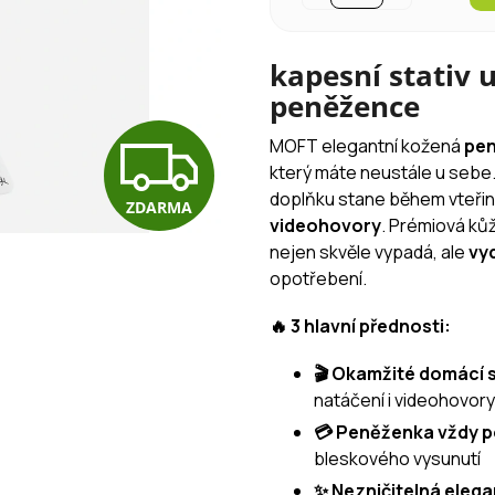
kapesní stativ 
peněžence
Z
MOFT elegantní kožená
pe
který máte neustále u sebe.
doplňku stane během vteři
ZDARMA
D
videohovory
. Prémiová ků
nejen skvěle vypadá, ale
vyd
opotřebení.
A
🔥 3 hlavní přednosti:
R
🎬 Okamžité domácí 
natáčení i videohovory
💳 Peněženka vždy p
M
bleskového vysunutí
✨ Nezničitelná eleg