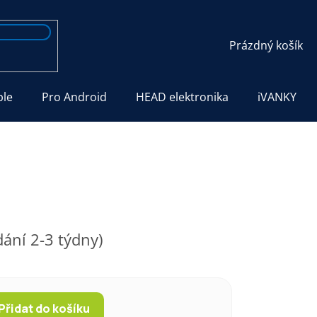
NÁKUPNÍ
Prázdný košík
KOŠÍK
ple
Pro Android
HEAD elektronika
iVANKY
ání 2-3 týdny)
Přidat do košíku