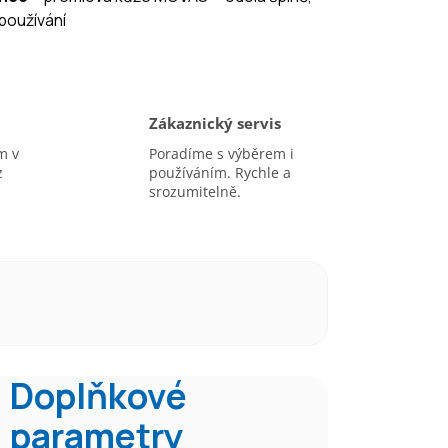
používání
Zákaznický servis
m v
Poradíme s výběrem i
z
používáním. Rychle a
srozumitelně.
Doplňkové
parametry