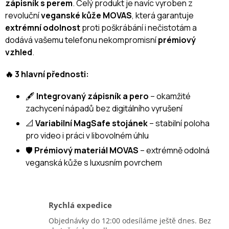
zápisník s perem
. Celý produkt je navíc vyroben z
revoluční
veganské kůže MOVAS
, která garantuje
extrémní odolnost
proti poškrábání i nečistotám a
dodává vašemu telefonu nekompromisní
prémiový
vzhled
.
🔥 3 hlavní přednosti:
🖋️
Integrovaný zápisník a pero
– okamžité
zachycení nápadů bez digitálního vyrušení
📐
Variabilní MagSafe stojánek
– stabilní poloha
pro video i práci v libovolném úhlu
🛡️
Prémiový materiál MOVAS
– extrémně odolná
veganská kůže s luxusním povrchem
Rychlá expedice
Objednávky do 12:00 odesíláme ještě dnes. Bez