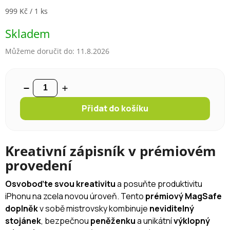
Měrná cena:
999 Kč / 1 ks
Skladem
Můžeme doručit do:
11.8.2026
Přidat do košíku
Kreativní zápisník v prémiovém
provedení
Osvoboďte svou kreativitu
a posuňte produktivitu
iPhonu na zcela novou úroveň. Tento
prémiový MagSafe
doplněk
v sobě mistrovsky kombinuje
neviditelný
stojánek
, bezpečnou
peněženku
a unikátní
výklopný