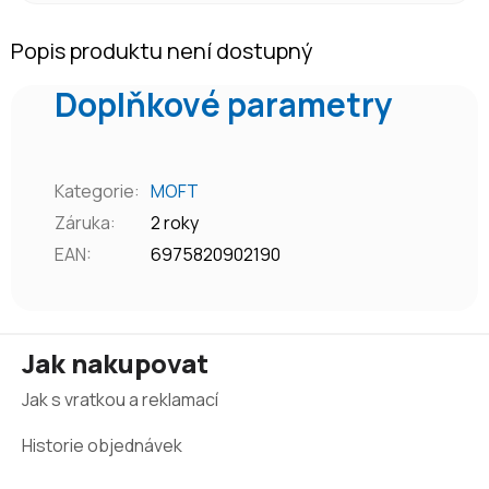
Popis produktu není dostupný
Doplňkové parametry
Kategorie
:
MOFT
Záruka
:
2 roky
EAN
:
6975820902190
Z
Jak nakupovat
á
Jak s vratkou a reklamací
p
a
Historie objednávek
t