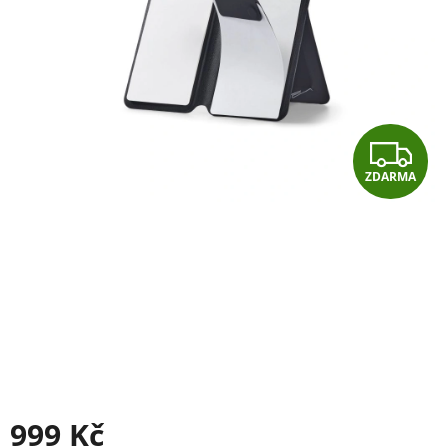
Z
ZDARMA
D
A
R
M
A
999 Kč