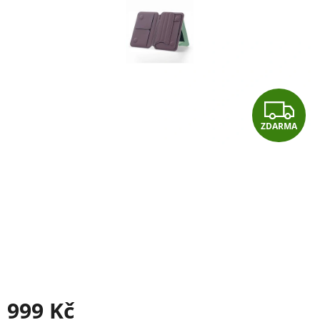
Z
ZDARMA
D
A
R
M
A
999 Kč