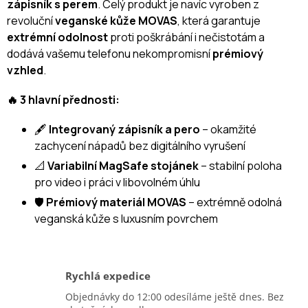
zápisník s perem
. Celý produkt je navíc vyroben z
revoluční
veganské kůže MOVAS
, která garantuje
extrémní odolnost
proti poškrábání i nečistotám a
dodává vašemu telefonu nekompromisní
prémiový
vzhled
.
🔥 3 hlavní přednosti:
🖋️
Integrovaný zápisník a pero
– okamžité
zachycení nápadů bez digitálního vyrušení
📐
Variabilní MagSafe stojánek
– stabilní poloha
pro video i práci v libovolném úhlu
🛡️
Prémiový materiál MOVAS
– extrémně odolná
veganská kůže s luxusním povrchem
Rychlá expedice
Objednávky do 12:00 odesíláme ještě dnes. Bez