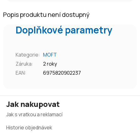
Popis produktu není dostupný
Doplňkové parametry
Kategorie
:
MOFT
Záruka
:
2 roky
EAN
:
6975820902237
Z
Jak nakupovat
á
Jak s vratkou a reklamací
p
a
Historie objednávek
t