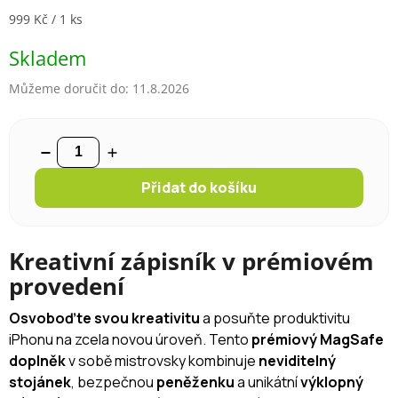
Měrná cena:
999 Kč / 1 ks
Skladem
Můžeme doručit do:
11.8.2026
Přidat do košíku
Kreativní zápisník v prémiovém
provedení
Osvoboďte svou kreativitu
a posuňte produktivitu
iPhonu na zcela novou úroveň. Tento
prémiový MagSafe
doplněk
v sobě mistrovsky kombinuje
neviditelný
stojánek
, bezpečnou
peněženku
a unikátní
výklopný