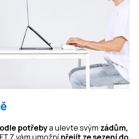
dě
odle potřeby
a ulevte svým
zádům,
FT Z vám umožní
přejít ze sezení do