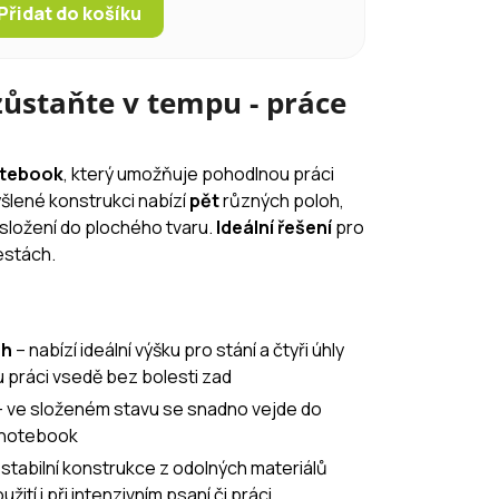
Přidat do košíku
zůstaňte v tempu - práce
otebook
, který umožňuje pohodlnou práci
yšlené konstrukci nabízí
pět
různých poloh,
složení do plochého tvaru.
Ideální řešení
pro
estách.
oh
– nabízí ideální výšku pro stání a čtyři úhly
 práci vsedě bez bolesti zad
 ve složeném stavu se snadno vejde do
 notebook
 stabilní konstrukce z odolných materiálů
tí i při intenzivním psaní či práci