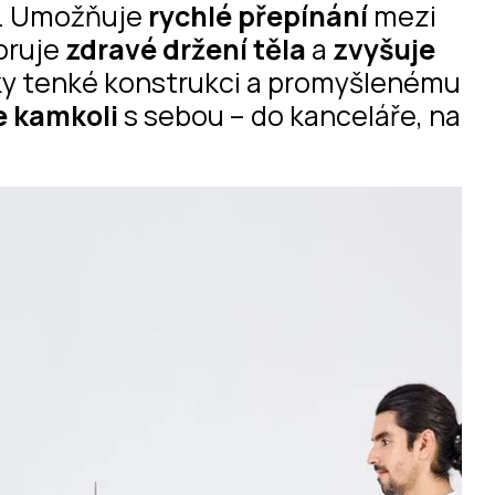
m. Umožňuje
rychlé přepínání
mezi
oruje
zdravé držení těla
a
zvyšuje
y tenké konstrukci a promyšlenému
 kamkoli
s sebou – do kanceláře, na