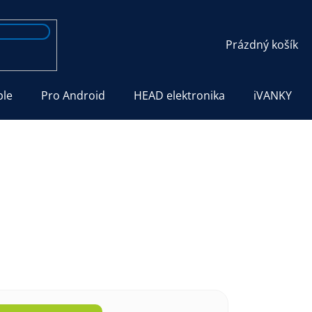
NÁKUPNÍ
Prázdný košík
KOŠÍK
ple
Pro Android
HEAD elektronika
iVANKY