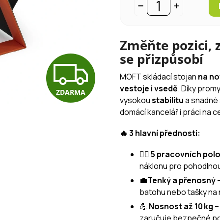
Změňte pozici, 
se přizpůsobí
Z
MOFT skládací stojan
na n
vestoje i vsedě
. Díky prom
ZDARMA
D
vysokou
stabilitu
a snadné 
domácí kancelář i práci na c
A
🔥 3 hlavní přednosti:
🧍‍♂️
5 pracovních pol
R
náklonu pro pohodlnou
💼
Tenký a přenosný
–
batohu nebo tašky na
M
💪
Nosnost až 10 kg
–
zaručuje bezpečné použi