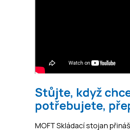
Stůjte, když chc
potřebujete, pře
MOFT Skládací stojan přiná