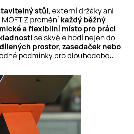
tavitelný stůl
, externí držáky ani
í. MOFT Z promění
každý běžný
ické a flexibilní místo pro práci
–
kladnosti
se skvěle hodí nejen do
dílených prostor, zasedaček nebo
vhodné podmínky pro dlouhodobou