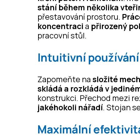
stání během několika vteři
přestavování prostoru.
Prác
koncentraci
a
přirozený p
pracovní stůl.
Intuitivní používání
Zapomeňte na
složité mec
skládá a rozkládá v jedin
konstrukci. Přechod mezi re
jakéhokoli nářadí
. Stojan s
Maximální efektivit