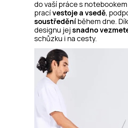
do vaší práce s notebooke
prací
vestoje a vsedě
, podp
soustředění
během dne. Dík
designu jej
snadno vezmete
schůzku i na cesty.