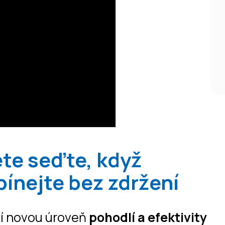
ete seďte, když
pínejte bez zdržení
ší novou úroveň
pohodlí a efektivity