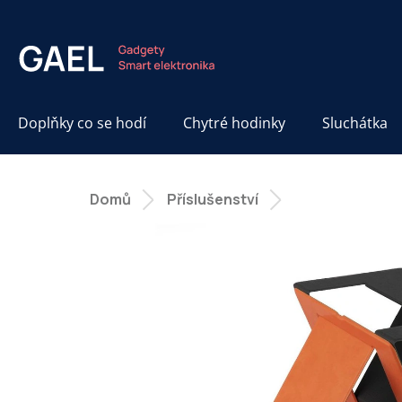
Přejít
na
obsah
Doplňky co se hodí
Chytré hodinky
Sluchátka
Domů
Příslušenství