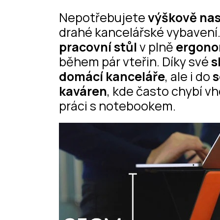
Nepotřebujete
výškově nas
drahé kancelářské vybaven
pracovní stůl
v plně
ergonom
během pár vteřin. Díky své
s
domácí kanceláře
, ale i do
s
kaváren
, kde často chybí 
práci s notebookem.