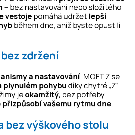
n
– bez nastavování nebo složitého
e vestoje
pomáhá udržet
lepší
ohyb
během dne, aniž byste opustili
 bez zdržení
hanismy a nastavování
. MOFT Z se
ém plynulém pohybu
díky chytré „Z“
žimy je
okamžitý
, bez potřeby
e
přizpůsobí vašemu rytmu dne
.
a bez výškového stolu