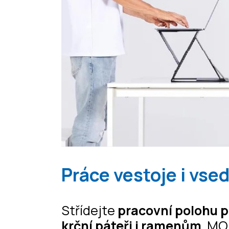
Práce vestoje i vse
Střídejte
pracovní polohu p
krční páteři i ramenům
. MO