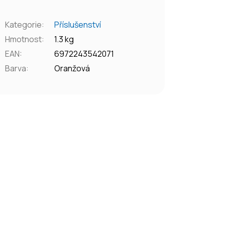
Kategorie
:
Příslušenství
Hmotnost
:
1.3 kg
EAN
:
6972243542071
Barva
:
Oranžová