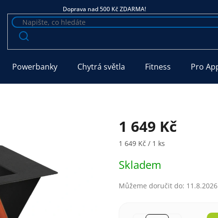
Doprava nad 500 Kč ZDARMA!
Powerbanky
Chytrá světla
Fitness
Pro Ap
1 649 Kč
Měrná cena:
1 649 Kč / 1 ks
Skladem
Můžeme doručit do:
11.8.2026