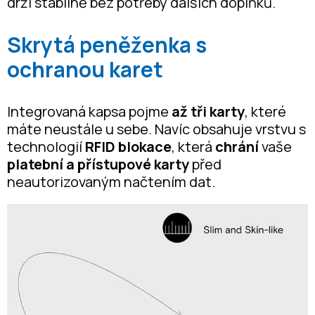
drží stabilně bez potřeby dalších doplňků.
Skrytá peněženka s
ochranou karet
Integrovaná kapsa pojme
až tři karty
, které
máte neustále u sebe. Navíc obsahuje vrstvu s
technologií
RFID blokace
, která
chrání
vaše
platební a přístupové karty
před
neautorizovaným načtením dat.