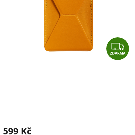
Z
ZDARMA
D
A
R
M
A
599 Kč