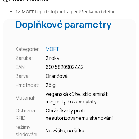
1× MOFT Lepicí stojánek a peněženka na telefon
Doplňkové parametry
Kategorie
:
MOFT
Záruka
:
2 roky
EAN
:
6975820902442
Barva
:
Oranžová
Hmotnost
:
25 g
veganská kůže, sklolaminát,
Materiál
:
magnety, kovové pláty
Ochrana
Chrání karty proti
RFID
:
neautorizovanému skenování
režimy
Na výšku, na šířku
sledování
: