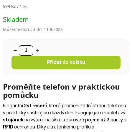
Měrná cena:
599 Kč / 1 ks
Skladem
Můžeme doručit do:
11.8.2026
Přidat do košíku
Proměňte telefon v praktickou
pomůcku
Elegantní
2v1 řešení
, které promění zadní stranu telefonu
v praktický nástroj pro každý den. Funguje jako spolehlivý
stojánek
na výšku i na šířku a zároveň
pojme až 3 karty
s
RFID
ochranou. Díky ultratenkému profilu a