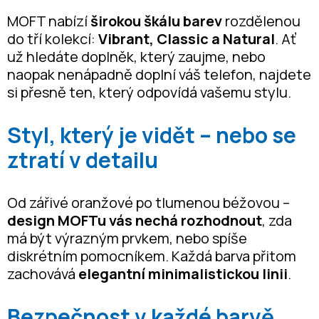
MOFT nabízí
širokou škálu barev
rozdělenou
do tří kolekcí:
Vibrant, Classic a Natural
. Ať
už hledáte doplněk, který zaujme, nebo
naopak nenápadně doplní váš telefon, najdete
si přesně ten, který odpovídá vašemu stylu.
Styl, který je vidět – nebo se
ztratí v detailu
Od zářivé oranžové po tlumenou béžovou –
design MOFTu vás nechá rozhodnout
, zda
má být výrazným prvkem, nebo spíše
diskrétním pomocníkem. Každá barva přitom
zachovává
elegantní minimalistickou linii
.
Bezpečnost v každé barvě