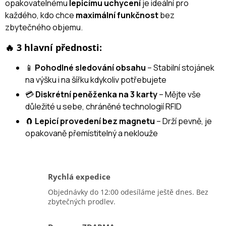
opakovatelnému
lepicímu uchycení
je ideální pro
každého, kdo chce
maximální funkčnost
bez
zbytečného objemu.
🔥 3 hlavní přednosti:
📱
Pohodlné sledování obsahu
– Stabilní stojánek
na výšku i na šířku kdykoliv potřebujete
💳
Diskrétní peněženka na 3 karty
– Mějte vše
důležité u sebe, chráněné technologií RFID
🧲
Lepicí provedení bez magnetu
– Drží pevně, je
opakovaně přemístitelný a neklouže
Rychlá expedice
Objednávky do 12:00 odesíláme ještě dnes. Bez
zbytečných prodlev.