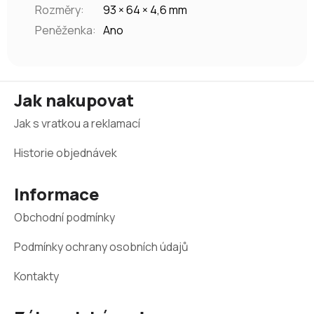
Rozměry
:
93 × 64 × 4,6 mm
Peněženka
:
Ano
Z
Jak nakupovat
á
Jak s vratkou a reklamací
p
a
Historie objednávek
t
Informace
í
Obchodní podmínky
Podmínky ochrany osobních údajů
Kontakty