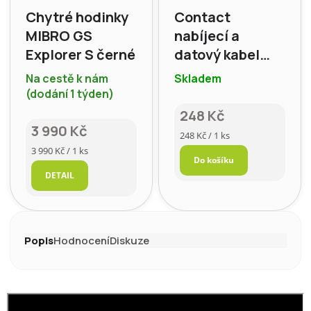
Chytré hodinky
Contact
MIBRO GS
nabíjecí a
Explorer S černé
datový kabel
USB na
Na cestě k nám
Skladem
lightning,
(dodání 1 týden)
oranžová
248 Kč
3 990 Kč
Měrná
248 Kč / 1 ks
cena:
Měrná
3 990 Kč / 1 ks
Do košíku
cena:
DETAIL
Popis
Hodnocení
Diskuze