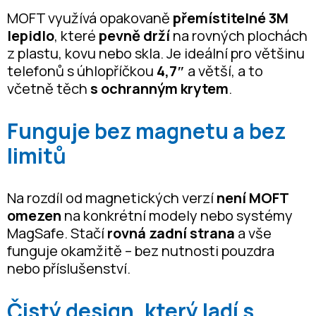
MOFT využívá opakovaně
přemístitelné 3M
lepidlo
, které
pevně drží
na rovných plochách
z plastu, kovu nebo skla. Je ideální pro většinu
telefonů s úhlopříčkou
4,7″
a větší, a to
včetně těch
s ochranným krytem
.
Funguje bez magnetu a bez
limitů
Na rozdíl od magnetických verzí
není MOFT
omezen
na konkrétní modely nebo systémy
MagSafe. Stačí
rovná zadní strana
a vše
funguje okamžitě – bez nutnosti pouzdra
nebo příslušenství.
Čistý design, který ladí s