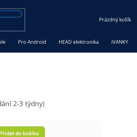
NÁKUPNÍ
Prázdný košík
KOŠÍK
ple
Pro Android
HEAD elektronika
iVANKY
ání 2-3 týdny)
Přidat do košíku