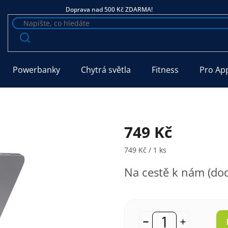
Doprava nad 500 Kč ZDARMA!
Powerbanky
Chytrá světla
Fitness
Pro Ap
749 Kč
Měrná cena:
749 Kč / 1 ks
Na cestě k nám (dod