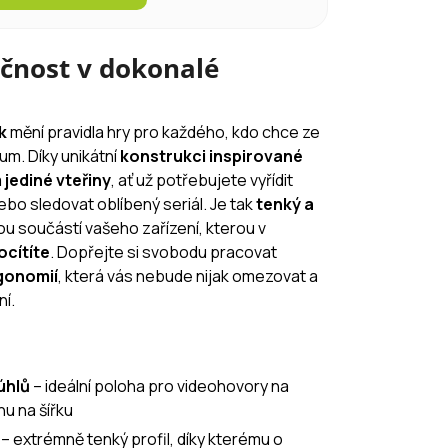
kčnost v dokonalé
k
mění pravidla hry pro každého, kdo chce ze
um. Díky unikátní
konstrukci inspirované
jediné vteřiny
, ať už potřebujete vyřídit
ebo sledovat oblíbený seriál. Je tak
tenký a
ou součástí vašeho zařízení, kterou v
ocítíte
. Dopřejte si svobodu pracovat
gonomií
, která vás nebude nijak omezovat a
ní.
úhlů
– ideální poloha pro videohovory na
hu na šířku
t
– extrémně tenký profil, díky kterému o