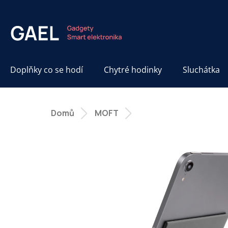
Přejít
na
obsah
Doplňky co se hodí
Chytré hodinky
Sluchátka
Domů
MOFT