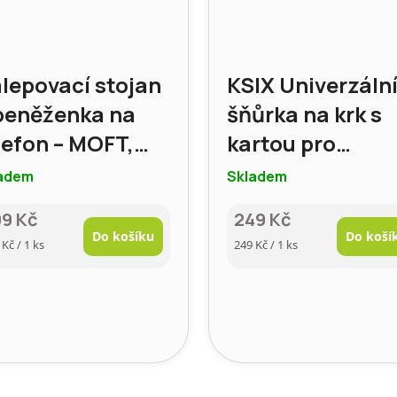
lepovací stojan
KSIX Univerzáln
peněženka na
šňůrka na krk s
lefon – MOFT,
kartou pro
rva: šedá
smartphone,
adem
Skladem
černá
99 Kč
249 Kč
Do košíku
Do koší
rná
Měrná
 Kč / 1 ks
249 Kč / 1 ks
a:
cena: