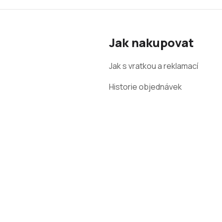
Z
á
Jak nakupovat
p
a
Jak s vratkou a reklamací
t
Historie objednávek
í