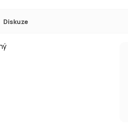
Diskuze
ný