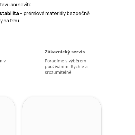
tavu ani nevíte
tabilita
– prémiové materiály bezpečně
ty na trhu
Zákaznický servis
m v
Poradíme s výběrem i
z
používáním. Rychle a
srozumitelně.