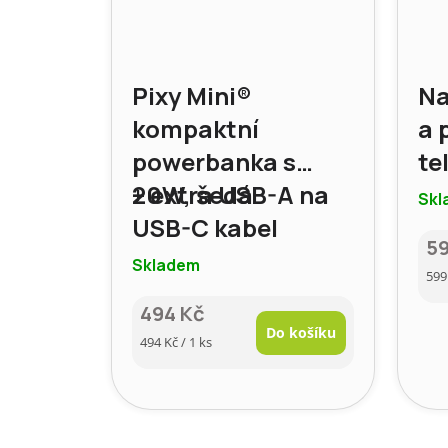
Pixy Mini®
Na
kompaktní
a 
powerbanka s
te
20W, šedá
+ extra USB-A na
ba
Skl
USB-C kabel
5
Skladem
Mě
599
cen
494 Kč
Do košíku
Měrná
494 Kč / 1 ks
cena: