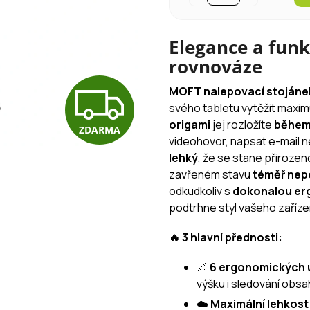
Elegance a fun
rovnováze
Z
MOFT nalepovací stojáne
svého tabletu vytěžit maxim
origami
jej rozložíte
během 
ZDARMA
D
videohovor, napsat e-mail n
lehký
, že se stane přirozen
zavřeném stavu
téměř nep
A
odkudkoliv s
dokonalou er
podtrhne styl vašeho zaříze
R
🔥 3 hlavní přednosti:
📐
6 ergonomických 
M
výšku i sledování obsa
☁️
Maximální lehkos