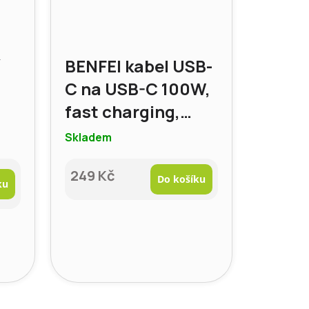
í
BENFEI kabel USB-
C na USB-C 100W,
fast charging,
délka 1 m
Skladem
249 Kč
Do košíku
ku