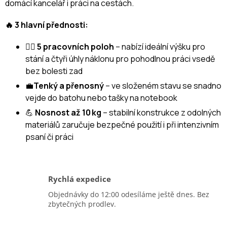
domácí kancelář i práci na cestách.
🔥 3 hlavní přednosti:
🧍‍♂️
5 pracovních poloh
– nabízí ideální výšku pro
stání a čtyři úhly náklonu pro pohodlnou práci vsedě
bez bolesti zad
💼
Tenký a přenosný
– ve složeném stavu se snadno
vejde do batohu nebo tašky na notebook
💪
Nosnost až 10 kg
– stabilní konstrukce z odolných
materiálů zaručuje bezpečné použití i při intenzivním
psaní či práci
Rychlá expedice
Objednávky do 12:00 odesíláme ještě dnes. Bez
zbytečných prodlev.