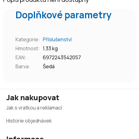
Doplňkové parametry
Kategorie
:
Příslušenství
Hmotnost
:
1.33 kg
EAN
:
6972243542057
Barva
:
Šedá
Z
Jak nakupovat
á
Jak s vratkou a reklamací
p
a
Historie objednávek
t
Informace