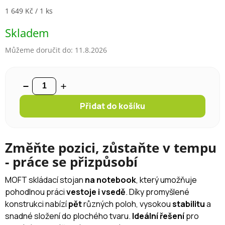
Měrná cena:
1 649 Kč / 1 ks
Skladem
Můžeme doručit do:
11.8.2026
Přidat do košíku
Změňte pozici, zůstaňte v tempu
- práce se přizpůsobí
MOFT skládací stojan
na notebook
, který umožňuje
pohodlnou práci
vestoje i vsedě
. Díky promyšlené
konstrukci nabízí
pět
různých poloh, vysokou
stabilitu
a
snadné složení do plochého tvaru.
Ideální řešení
pro