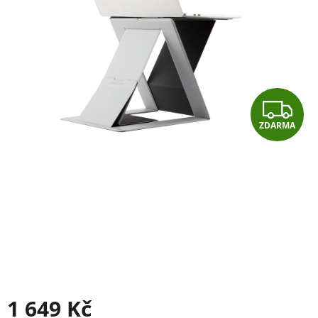
Z
ZDARMA
D
A
R
M
A
1 649 Kč