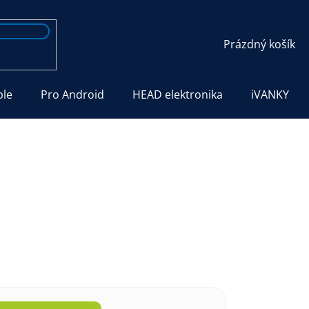
NÁKUPNÍ
Prázdný košík
KOŠÍK
ple
Pro Android
HEAD elektronika
iVANKY