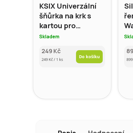
KSIX Univerzální
Si
šňůrka na krk s
ře
kartou pro
W
smartphone,
44
Skladem
Skl
modrá
MO
249 Kč
8
ka
Do košíku
Měrná
Mě
249 Kč / 1 ks
899
sv
cena:
cen
Popis
Hodnocení