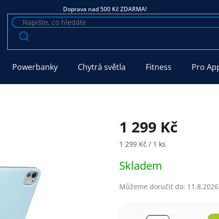
Doprava nad 500 Kč ZDARMA!
Powerbanky
Chytrá světla
Fitness
Pro Ap
1 299 Kč
Měrná cena:
1 299 Kč / 1 ks
Skladem
Můžeme doručit do:
11.8.2026