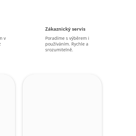
Zákaznický servis
m v
Poradíme s výběrem i
z
používáním. Rychle a
srozumitelně.