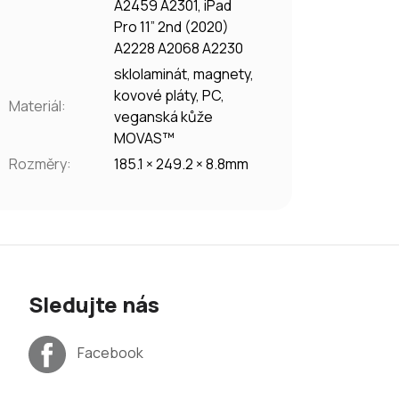
A2459 A2301, iPad
Pro 11” 2nd (2020)
A2228 A2068 A2230
sklolaminát, magnety,
kovové pláty, PC,
Materiál
:
veganská kůže
MOVAS™
Rozměry
:
185.1 × 249.2 × 8.8mm
Sledujte nás
Facebook