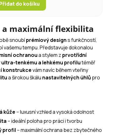
Přidat do košíku
 a maximální flexibilita
obě snoubí
prémiový design
s funkčností,
bí vašemu tempu. Představuje dokonalou
isní ochranou
a stylem z
prvotřídní
y
ultra-tenkému a lehkému profilu
téměř
í konstrukce
vám navíc během vteřiny
itu
a širokou škálu
nastavitelných úhlů
pro
á kůže
– luxusní vzhled a vysoká odolnost
ita
– ideální poloha pro práci i tvorbu
 profil
– maximální ochrana bez zbytečného