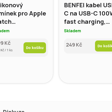
likonový
BENFEI kabel US
mínek pro Apple
C na USB-C 100
atch
fast charging,
/45/46/49mm –
délka 1 m
adem
Skladem
FT, barva:
99 Kč
249 Kč
ramelová +
Do koší
Do košíku
rná
 Kč / 1 ks
ětle modrá
a:
Diskuze