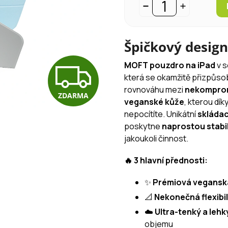
Špičkový design
Z
MOFT pouzdro na iPad
v s
která se okamžitě přizpůso
rovnováhu mezi
nekomprom
ZDARMA
D
veganské kůže
, kterou dík
nepocítíte. Unikátní
skládac
poskytne
naprostou stabil
A
jakoukoli činnost.
🔥 3 hlavní přednosti:
R
✨
Prémiová vegansk
📐
Nekonečná flexibil
M
☁️
Ultra-tenký a lehký
objemu