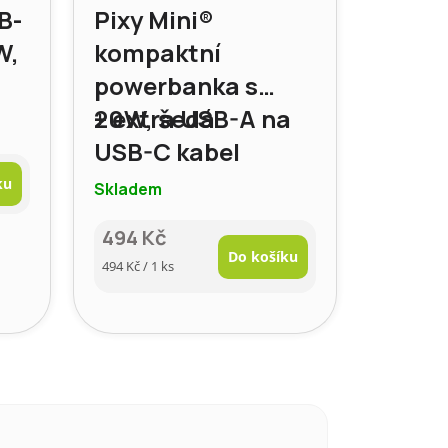
B-
Pixy Mini®
W,
kompaktní
powerbanka s
20W, šedá
+ extra USB-A na
USB-C kabel
ku
Skladem
494 Kč
Do košíku
Měrná
494 Kč / 1 ks
cena: