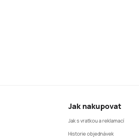
Z
á
Jak nakupovat
p
a
Jak s vratkou a reklamací
t
Historie objednávek
í