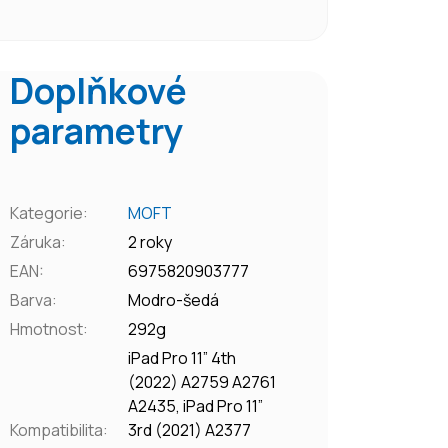
Doplňkové
parametry
Kategorie
:
MOFT
Záruka
:
2 roky
EAN
:
6975820903777
Barva
:
Modro-šedá
Hmotnost
:
292g
iPad Pro 11” 4th
(2022) A2759 A2761
A2435, iPad Pro 11”
Kompatibilita
:
3rd (2021) A2377