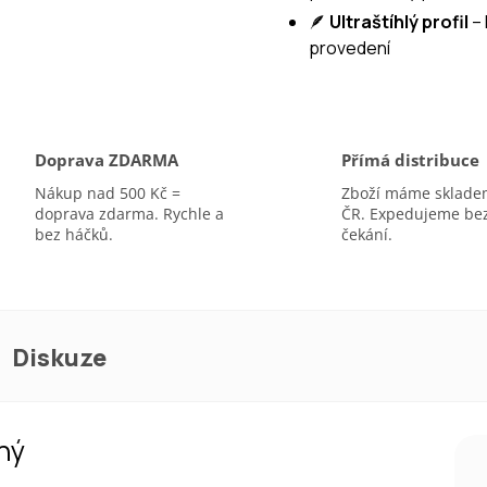
🪶
Ultraštíhlý profil
– 
A
provedení
Doprava ZDARMA
Přímá distribuce
Nákup nad 500 Kč =
Zboží máme sklade
doprava zdarma. Rychle a
ČR. Expedujeme be
bez háčků.
čekání.
Diskuze
ný