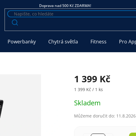
Doprava nad 500 Kč ZDARMA!
Powerbanky
Chytrá světla
Fitness
Pro Ap
1 399 Kč
Měrná cena:
1 399 Kč / 1 ks
Skladem
Můžeme doručit do:
11.8.2026