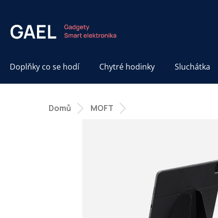
Přejít
na
obsah
Doplňky co se hodí
Chytré hodinky
Sluchátka
Domů
MOFT