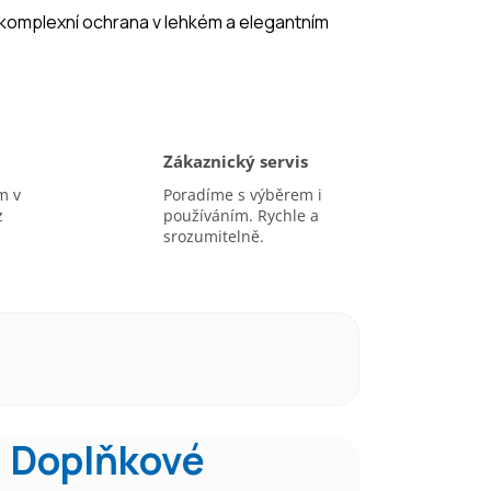
komplexní ochrana v lehkém a elegantním
Zákaznický servis
m v
Poradíme s výběrem i
z
používáním. Rychle a
srozumitelně.
Doplňkové