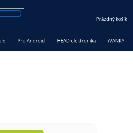
NÁKUPNÍ
Prázdný košík
KOŠÍK
ple
Pro Android
HEAD elektronika
iVANKY