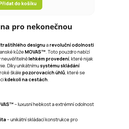
Přidat do košíku
ana pro nekonečnou
ltraštíhlého designu
a
revoluční odolnosti
ganské kůže
MOVAS™
. Toto pouzdro nabízí
 neuvěřitelně
lehkém provedení
, které nijak
nie. Díky unikátnímu
systému skládání
iroké škále
pozorovacích úhlů
, které se
aci
kdekoli na cestách
.
OVAS™
– luxusní hebkost a extrémní odolnost
ita
– unikátní skládací konstrukce pro