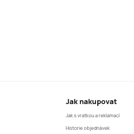
Z
á
Jak nakupovat
p
a
Jak s vratkou a reklamací
t
Historie objednávek
í