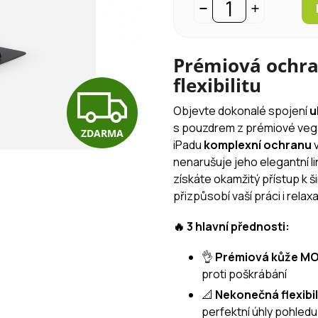
Prémiová ochr
flexibilitu
Z
Objevte dokonalé spojení
u
s pouzdrem z prémiové ve
ZDARMA
D
iPadu
komplexní ochranu
v
nenarušuje jeho elegantní li
získáte okamžitý přístup k š
A
přizpůsobí vaší práci i relax
🔥 3 hlavní přednosti:
R
👌
Prémiová kůže M
proti poškrábání
M
📐
Nekonečná flexibil
perfektní úhly pohledu