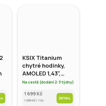
 2
KSIX Titanium
chytré hodinky,
h
AMOLED 1,43",
BT5.3, IP67
Na cestě (dodání 2-3 týdny)
1 699 Kč
ku
DETAIL
Měrná
1 699 Kč / 1 ks
cena: