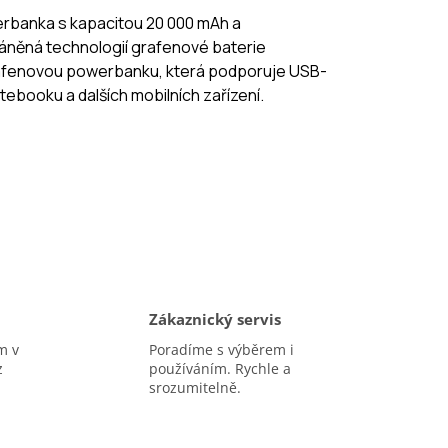
werbanka s kapacitou 20 000 mAh a
něná technologií grafenové baterie
afenovou powerbanku, která podporuje USB-
tebooku a dalších mobilních zařízení.
Zákaznický servis
m v
Poradíme s výběrem i
z
používáním. Rychle a
srozumitelně.