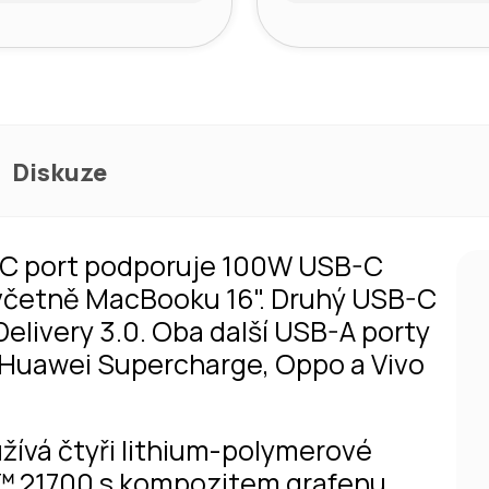
Diskuze
-C port podporuje 100W USB-C
 včetně MacBooku 16". Druhý USB-C
livery 3.0. Oba další USB-A porty
Huawei Supercharge, Oppo a Vivo
užívá čtyři lithium-polymerové
™ 21700 s kompozitem grafenu.