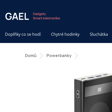
Přejít
na
obsah
Doplňky co se hodí
Chytré hodinky
Sluchátka
Domů
Powerbanky