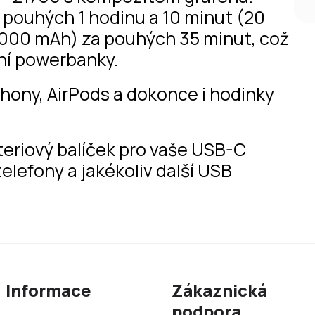
a pouhých 1 hodinu a 10 minut (20
000 mAh) za pouhých 35 minut, což
ční powerbanky.
Phony, AirPods a dokonce i hodinky
teriový balíček pro vaše USB-C
telefony a jakékoliv další USB
Informace
Zákaznická
podpora