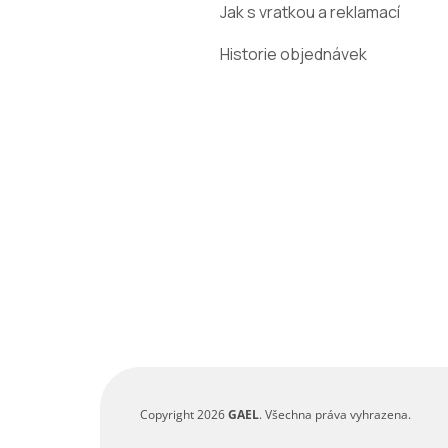
a
Jak s vratkou a reklamací
t
Historie objednávek
í
Copyright 2026
GAEL
. Všechna práva vyhrazena.