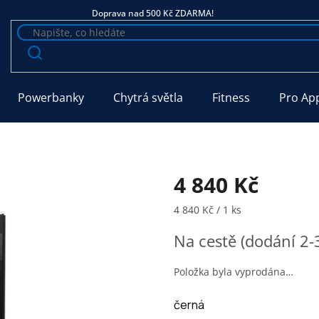
Doprava nad 500 Kč ZDARMA!
Powerbanky
Chytrá světla
Fitness
Pro Ap
4 840 Kč
Měrná cena:
4 840 Kč / 1 ks
Na cestě (dodání 2-
Položka byla vyprodána…
černá