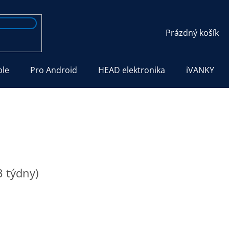
NÁKUPNÍ
Prázdný košík
KOŠÍK
ple
Pro Android
HEAD elektronika
iVANKY
3 týdny)