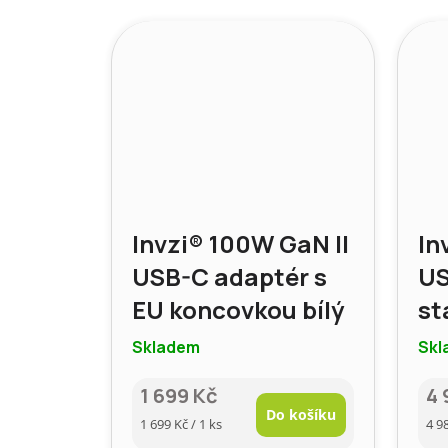
Invzi® 100W GaN II
In
USB-C adaptér s
US
EU koncovkou bílý
st
Skladem
Skl
1 699 Kč
4 
Do košíku
Měrná
Mě
1 699 Kč / 1 ks
4 9
cena:
cen