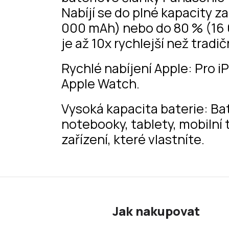
Nabíjí se do plné kapacity z
000 mAh) nebo do 80 % (16 
je až 10x rychlejší než tradi
Rychlé nabíjení Apple: Pro i
Apple Watch.
Vysoká kapacita baterie: Ba
notebooky, tablety, mobilní 
zařízení, které vlastníte.
Z
á
Jak nakupovat
p