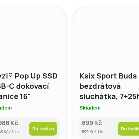
A
vzi® Pop Up SSD
Ksix Sport Buds
B-C dokovací
bezdrátová
anice 16"
sluchátka, 7+25
adem
Skladem
988 Kč
899 Kč
Do košíku
Do koší
rná
Měrná
88 Kč / 1 ks
899 Kč / 1 ks
a:
cena: