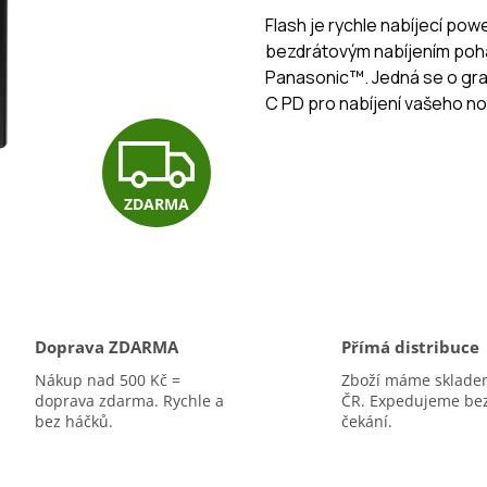
Flash je rychle nabíjecí po
bezdrátovým nabíjením pohá
Panasonic™. Jedná se o gr
C PD pro nabíjení vašeho no
Z
ZDARMA
D
A
Doprava ZDARMA
Přímá distribuce
R
Nákup nad 500 Kč =
Zboží máme sklade
doprava zdarma. Rychle a
ČR. Expedujeme be
bez háčků.
čekání.
M