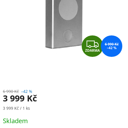
Z
6 990 Kč
–42 %
ZDARMA
D
A
R
M
6 990 Kč
–42 %
3 999 Kč
A
Měrná cena:
3 999 Kč / 1 ks
Skladem