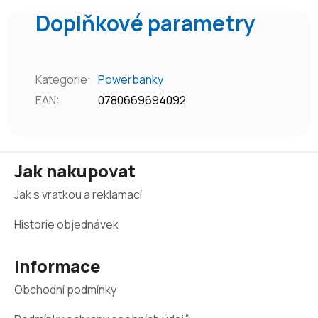
Doplňkové parametry
Kategorie
:
Powerbanky
EAN
:
0780669694092
Z
Jak nakupovat
á
Jak s vratkou a reklamací
p
a
Historie objednávek
t
Informace
í
Obchodní podmínky