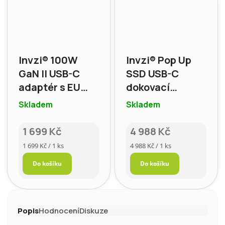
Invzi® 100W
Invzi® Pop Up
GaN II USB-C
SSD USB-C
adaptér s EU
dokovací
koncovkou bílý
stanice 16"
Skladem
Skladem
1 699 Kč
4 988 Kč
Měrná
Měrná
1 699 Kč / 1 ks
4 988 Kč / 1 ks
cena:
cena:
Do košíku
Do košíku
Popis
Hodnocení
Diskuze