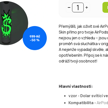
Přemýšlíš, jak oživit své Ai
Skin přímo pro tvoje AirPod
199 Kč
nejsou jen o vzhledu – jsou o
–50 %
proměň svá sluchátka v origi
A nejenže vypadají skvěle, a
opotřebením. Připoj se k ná
odráží tvoji osobnost!
Hlavní vlastnosti:
vzor
-
Dolar svítící v
Kompatibilita
-
AirPod