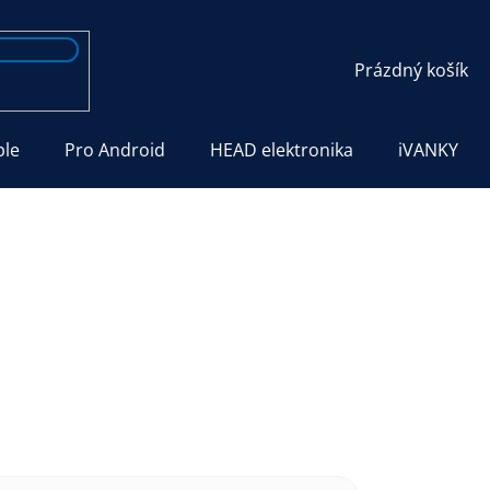
NÁKUPNÍ
Prázdný košík
KOŠÍK
ple
Pro Android
HEAD elektronika
iVANKY