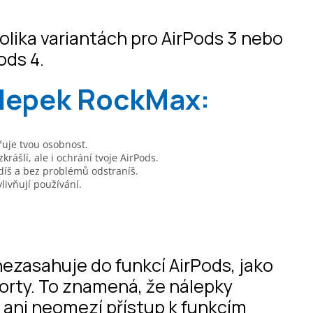
olika variantách pro AirPods 3 nebo
Pods 4.
álepek RockMax:
dřuje tvou osobnost.
rášlí, ale i ochrání tvoje AirPods.
íš a bez problémů odstraníš.
livňují používání.
nezasahuje do funkcí AirPods, jako
porty. To znamená, že nálepky
k ani neomezí přístup k funkcím