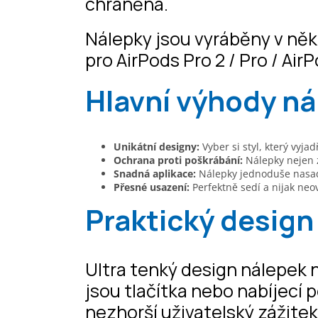
chráněná.
Nálepky jsou vyráběny v něk
pro AirPods Pro 2 / Pro / Air
Hlavní výhody n
Unikátní designy:
Vyber si styl, který vyja
Ochrana proti poškrábání:
Nálepky nejen zk
Snadná aplikace:
Nálepky jednoduše nasad
Přesné usazení:
Perfektně sedí a nijak neov
Praktický design
Ultra tenký design nálepek 
jsou tlačítka nebo nabíjecí 
nezhorší uživatelský zážite