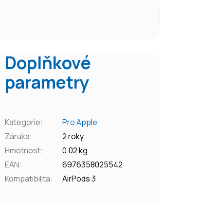
Doplňkové
parametry
Kategorie
:
Pro Apple
Záruka
:
2 roky
Hmotnost
:
0.02 kg
EAN
:
6976358025542
Kompatibilita
:
AirPods 3