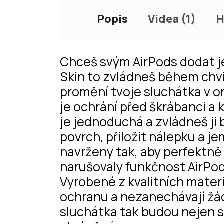
Popis
Videa (1)
H
Chceš svým AirPods dodat j
Skin to zvládneš během chvi
promění tvoje sluchátka v or
je ochrání před škrábanci a
je jednoduchá a zvládneš ji 
povrch, přiložit nálepku a j
navrženy tak, aby perfektně 
narušovaly funkčnost AirPods
Vyrobené z kvalitních materi
ochranu a nezanechávají žá
sluchátka tak budou nejen s