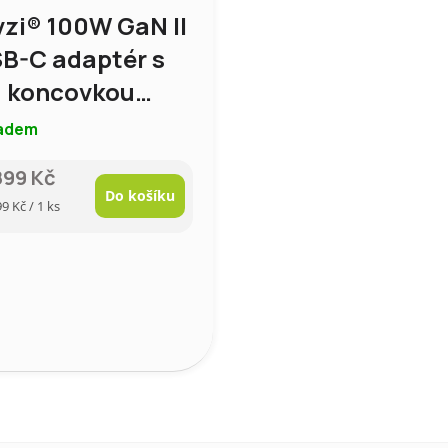
vzi® 100W GaN II
B-C adaptér s
 koncovkou
rný
adem
899 Kč
Do košíku
rná
99 Kč / 1 ks
a: