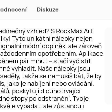
odnocení
Diskuze
edinečný vzhled? S RockMax Art
lky! Tyto unikátní nálepky nejen
iginální módní doplněk, ale zároveň
 každodenním opotřebením. Aplikace
během pár minut – stačí vyčistit
emně vyhladit. Naše nálepky jsou
seděly, takže se nemusíš bát, že by
, jako je nabíjení nebo ovládání.
álů, poskytují dlouhotrvající
dné stopy po odstranění. Tvoje
kvěle vypadat, ale zůstanou i