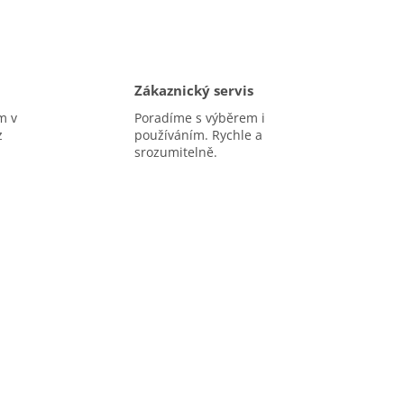
Zákaznický servis
m v
Poradíme s výběrem i
z
používáním. Rychle a
srozumitelně.