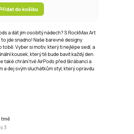
Přidat do košíku
rPods a dát jim osobitý nádech? S RockMax Art
s to jde snadno! Naše barevné designy
 tobě. Vyber si motiv, který ti nejlépe sedí, a
nální kousek, který tě bude bavit každý den.
le také chrání tvé AirPods před škrábanci a
m a dej svým sluchátkům styl, který opravdu
e tmě
s 3