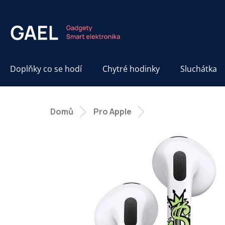
Přejít
na
obsah
Doplňky co se hodí
Chytré hodinky
Sluchátka
Domů
Pro Apple